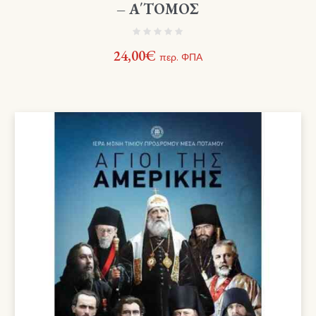
– Α΄ΤΟΜΟΣ
24,00
€
περ. ΦΠΑ