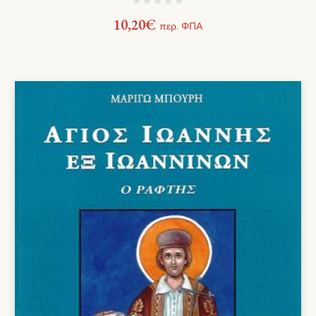
10,20
€
περ. ΦΠΑ