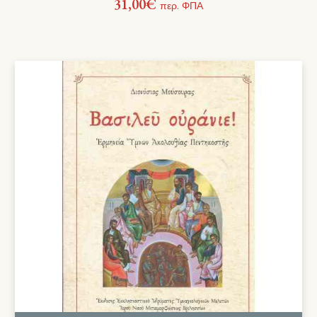
31,00
€
περ. ΦΠΑ