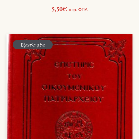
5,50
€
περ. ΦΠΑ
Εξαντλημένο