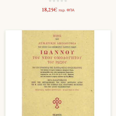
18,25
€
περ. ΦΠΑ