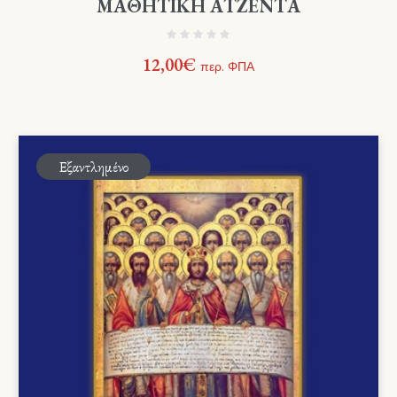
ΜΑΘΗΤΙΚΗ ΑΤΖΕΝΤΑ
12,00
€
περ. ΦΠΑ
Εξαντλημένο