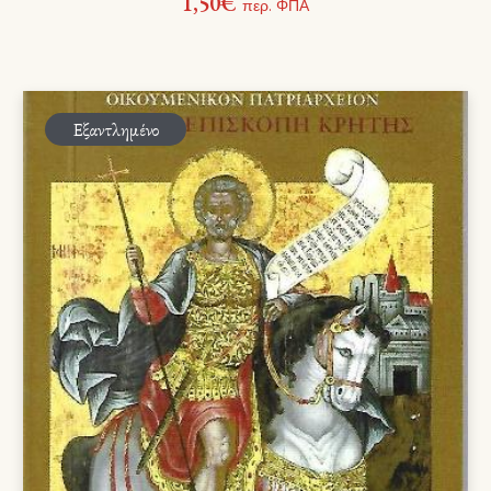
1,50
€
περ. ΦΠΑ
Εξαντλημένο