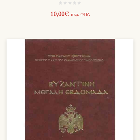
10,00
€
περ. ΦΠΑ