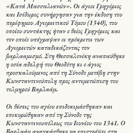
«Κατά Μασσαλιανών». Οι άγιοι Γρηγόριος
και Ισίδωρος συνήργησαν για την έκδοση του
περίφημου Αγιορειτικού Τόμου (1340), του
οποίου συντάκτης ήταν ο θείος Γρηγόριος και
τον οποίο υπέγραψαν οι πρόκριτοι των
Αγιορειτών καταδικάζοντας τον
βαρλααμισμό. Στη Θεσσαλονίκη αναπαύθηκε
η οσία αδελφή του Θεοδότη κι ο άγιος
προσκαλούμενος από τη Σύνοδο μετέβη στην
Κωνσταντινούπολη προς αντιμετώπιση του
τολμηρού Βαρλαάμ.
Οι θέσεις του αγίου επιδοκιμάσθηκαν και
επικυρώθηκαν από τη Σύνοδο της
Κωνσταντινουπόλεως του Ιουνίου του 1341. Ο
Βαρλαάμ αναγκάσθηκε να επιστρέψει στη