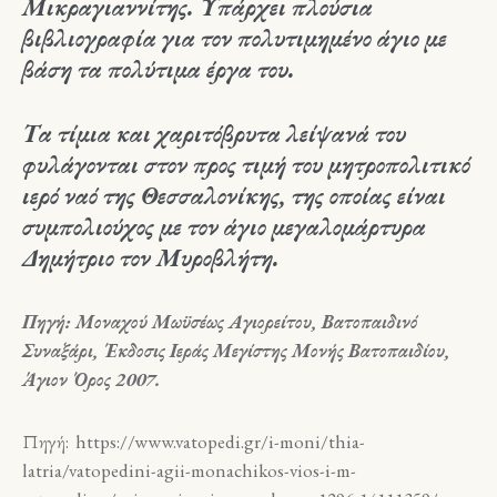
Μικραγιαννίτης. Υπάρχει πλούσια
βιβλιογραφία για τον πολυτιμημένο άγιο με
βάση τα πολύτιμα έργα του.
Τα τίμια και χαριτόβρυτα λείψανά του
φυλάγονται στον προς τιμή του μητροπολιτικό
ιερό ναό της Θεσσαλονίκης, της οποίας είναι
συμπολιούχος με τον άγιο μεγαλομάρτυρα
Δημήτριο τον Μυροβλήτη.
Πηγή:
Μοναχού Μωϋσέως Αγιορείτου, Βατοπαιδινό
Συναξάρι, Έκδοσις Ιεράς Μεγίστης Μονής Βατοπαιδίου,
Άγιον Όρος 2007.
Πηγή: https://www.vatopedi.gr/i-moni/thia-
latria/vatopedini-agii-monachikos-vios-i-m-