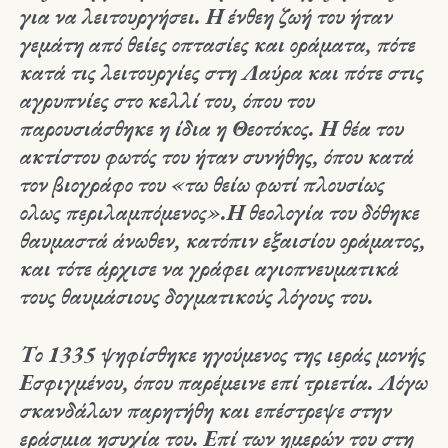
για να λειτουργήσει. Η ένθεη ζωή του ήταν
γεμάτη από θείες οπτασίες και οράματα, πότε
κατά τις λειτουργίες στη Λαύρα και πότε στις
αγρυπνίες στο κελλί του, όπου του
παρουσιάσθηκε η ίδια η Θεοτόκος. Η θέα του
ακτίστου φωτός του ήταν συνήθης, όπου κατά
τον βιογράφο του «τω θείω φωτί πλουσίως
ολως περιλαμπόμενος».Η θεολογία του δόθηκε
θαυμαστά άνωθεν, κατόπιν εξαισίου οράματος,
και τότε άρχισε να γράφει αγιοπνευματικά
τους θαυμάσιους δογματικούς λόγους του.
Το 1335 ψηφίσθηκε ηγούμενος της ιεράς μονής
Εσφιγμένου, όπου παρέμεινε επί τριετία. Λόγω
σκανδάλων παρητήθη και επέστρεψε στην
εράσμια ησυχία του. Επί των ημερών του στη