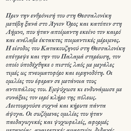
Πριν την ενθρόνισή του στη Θεσσαλονίκη
μετέβη ξανά στο Άγιον Όρος και κατόπιν στη
Λήμνο, που ήταν αποίμαντη εκείνο τον καιρό
και ανέλαβε έκτακτες ποιμαντικές μέριμνες.
Η είσοδος του Κατακουζηνού στη Θεσσαλονίκη
επέτρεψε και την του Παλαμά στερέωση, τον
οποίο ύποδέχθηκε ο πιστός λαός με μεγάλες
τιμές ως πνευματοφόρο και ειρηνοδότη. Οι
ομιλίες του έφεραν σε μετάνοια τους
αντιπάλους του. Εμψύχωσε κι ενδυνάμωσε με
συνάξεις τον ιερό κλήρο της πόλεως.
Λειτουργούσε συχνά και κήρυτε πάντα
άψογα. Οι σωζόμενες ομιλίες του ήταν
παιδαγωγικές και ψυχωφελείς, αφορμές
μετανοίας, αναιρετικές αμαρτιών, διδαχές