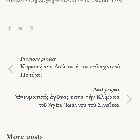
vatopediou/agios-grigorios-o-palamas-1296-14111359/
Previous
project
Κυριακή του Ασώτου ή του σπλαχνικού
Πατέρα;
Next
project
Ὁ πνευματικός ἀγῶνας κατά τήν Κλίμακα
τοῦ Ἁγίου Ἰωάννου τοῦ Σιναΐτου
More posts