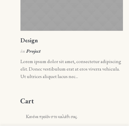
Design
A
in
Project
i
Lorem ipsum dolor sit amet, consectetur adipiscing
Lo
elit. Donec vestibulum erat at eros viverra vehicula.
el
Ut ultrices aliquet lacus nec...
Ut 
Cart
Κανένα προϊόν στο καλάθι σας.