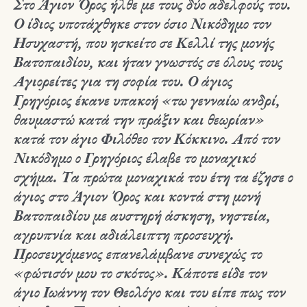
Στο Άγιον Όρος ήλθε με τους δύο αδελφούς του.
Ο ίδιος υποτάχθηκε στον όσιο Νικόδημο τον
Ησυχαστή, που ησκείτο σε Κελλί της μονής
Βατοπαιδίου, και ήταν γνωστός σε όλους τους
Αγιορείτες για τη σοφία του. Ο άγιος
Γρηγόριος έκανε υπακοή «τω γενναίω ανδρί,
θαυμαστώ κατά την πράξιν και θεωρίαν»
κατά τον άγιο Φιλόθεο τον Κόκκινο. Από τον
Νικόδημο ο Γρηγόριος έλαβε το μοναχικό
σχήμα. Τα πρώτα μοναχικά του έτη τα έζησε ο
άγιος στο Άγιον Όρος και κοντά στη μονή
Βατοπαιδίου με αυστηρή άσκηση, νηστεία,
αγρυπνία και αδιάλειπτη προσευχή.
Προσευχόμενος επανελάμβανε συνεχώς το
«φώτισόν μου το σκότος». Κάποτε είδε τον
άγιο Ιωάννη τον Θεολόγο και του είπε πως τον