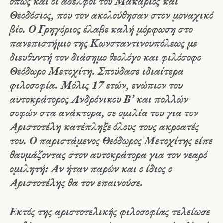
όπως και οι αδελφοί του Μακάριος και
Θεοδόσιος, που τον ακολούθησαν στον μοναχικό
βίο. Ο Γρηγόριος έλαβε καλή μόρφωση στο
πανεπιστήμιο της Κωνσταντινουπόλεως με
διευθυντή τον διάσημο θεολόγο και φιλόσοφο
Θεόδωρο Μετοχίτη. Σπούδασε ιδιαίτερα
φιλοσοφία. Μόλις 17 ετών, ενώπιον του
αυτοκράτορος Ανδρόνικου Β’ και πολλών
σοφών στα ανάκτορα, σε ομιλία του για τον
Αριστοτέλη κατέπληξε όλους τους ακροατές
του. Ο παριστάμενος Θεόδωρος Μετοχίτης είπε
θαυμάζοντας στον αυτοκράτορα για τον νεαρό
ομιλητή: Αν ήταν παρών και ο ίδιος ο
Αριστοτέλης θα τον επαινούσε.
Εκτός της αριστοτελικής φιλοσοφίας τελείωσε