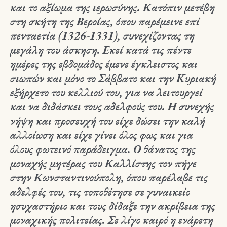
και το αξίωμα της ιερωσύνης. Κατόπιν μετέβη
στη σκήτη της Βεροίας, όπου παρέμεινε επί
πενταετία (1326-1331), συνεχίζοντας τη
μεγάλη του άσκηση. Εκεί κατά τις πέντε
ημέρες της εβδομάδος έμενε έγκλειστος και
σιωπών και μόνο το Σάββατο και την Κυριακή
εξήρχετο του κελλιού του, για να λειτουργεί
και να διδάσκει τους αδελφούς του. Η συνεχής
νήψη και προσευχή του είχε δώσει την καλή
αλλοίωση και είχε γίνει όλος φως και για
όλους φωτεινό παράδειγμα. Ο θάνατος της
μοναχής μητέρας του Καλλίστης τον πήγε
στην Κωνσταντινούπολη, όπου παρέλαβε τις
αδελφές του, τις τοποθέτησε σε γυναικείο
ησυχαστήριο και τους δίδαξε την ακρίβεια της
μοναχικής πολιτείας. Σε λίγο καιρό η ενάρετη