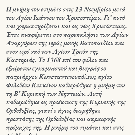
Η μνήμη του ετιμάτο στις 13 Νοεμβρίου μετά
του Αγίου Ιωάννου του Χρυσοστόμου. Γι’ αυτό
και χαρακτηρίζεται και ως νέος Χρυσόστομος.
Έτσι αναφέρεται στο παρεκκλήσιο των Αγίων
Αναργύρων της ιεράς μονής Βατοπαιδίου και
στον ιερό ναό των Αγίων Τριών της
Καστοριάς. Το 1368 επί του φίλου και
εξαίρετου εγκωμιαστού και βιογράφου
πατριάρχου Κωνσταντινουπόλεως αγίου
Φιλοθέου Κοκκίνου καθιερώθηκε η μνήμη του
τη Β’ Κυριακή των Νηστειών. Αυτή
καθιερώθηκε ως προέκταση της Κυριακής της
Ορθοδοξίας, γιατί ο άγιος θεωρήθηκε
προστάτης της Ορθοδοξίας και ακραιφνής
πρόμαχος της. Η μνήμη του τιμάται και στις