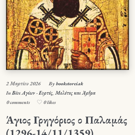
2 Μαρτίου 2026
By
bookstoreiak
In
Βίοι Αγίων - Εορτές
,
Μελέτες και Άρθρα
0 comments
0 likes
Άγιος Γρηγόριος ο Παλαμάς
(1296-14/11/1359)