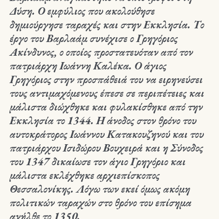
Δύση. Ο εμφύλιος που ακολούθησε
δημιούργησε ταραχές και στην Εκκλησία. Το
έργο του Βαρλαάμ συνέχισε ο Γρηγόριος
Ακίνδυνος, ο οποίος προστατευόταν από τον
πατριάρχη Ιωάννη Καλέκα. Ο άγιος
Γρηγόριος στην προσπάθειά του να ειρηνεύσει
τους αντιμαχόμενους έπεσε σε περιπέτειες και
μάλιστα διώχθηκε και φυλακίσθηκε από την
Εκκλησία το 1344. Η άνοδος στον θρόνο του
αυτοκράτορος Ιωάννου Κατακουζηνού και του
πατριάρχου Ισιδώρου Βουχειρά και η Σύνοδος
του 1347 δικαίωσε τον άγιο Γρηγόριο και
μάλιστα εκλέχθηκε αρχιεπίσκοπος
Θεσσαλονίκης. Λόγω των εκεί όμως ακόμη
πολιτικών ταραχών στο θρόνο του επίσημα
ανήλθε το 1350.