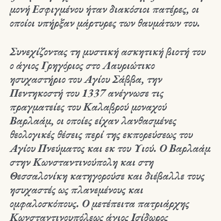
μονή Εσφιγμένου ήταν διακόσιοι πατέρες, οι
οποίοι υπήρξαν μάρτυρες των θαυμάτων του.
Συνεχίζοντας τη μυστική ασκητική βιοτή του
ο άγιος Γρηγόριος στο Λαυριώτικο
ησυχαστήριο του Αγίου Σάββα, την
Πεντηκοστή του 1337 ανέγνωσε τις
πραγματείες του Καλαβρού μοναχού
Βαρλαάμ, οι οποίες είχαν λανθασμένες
θεολογικές θέσεις περί της εκπορεύσεως του
Αγίου Πνεύματος και εκ του Υιού. Ο Βαρλαάμ
στην Κωνσταντινούπολη και στη
Θεσσαλονίκη κατηγορούσε και διέβαλλε τους
ησυχαστές ως πλανεμένους και
ομφαλοσκόπους. Ο μετέπειτα πατριάρχης
Κωνσταντινουπόλεως άγιος Ισίδωρος