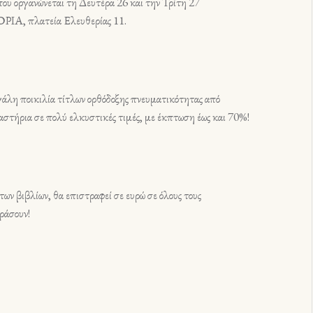
υ οργανώνεται τη Δευτέρα 26 και την Τρίτη 27
ΙΑ, πλατεία Ελευθερίας 11.
γάλη ποικιλία τίτλων ορθόδοξης πνευματικότητας από
ναστήρια σε πολύ ελκυστικές τιμές, με έκπτωση έως και 70%!
των βιβλίων, θα επιστραφεί σε ευρώ σε όλους τους
ράσουν!