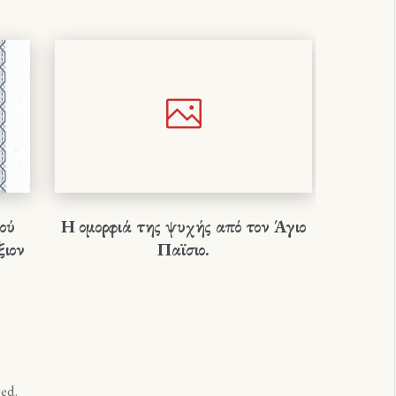
ού
Η ομορφιά της ψυχής από τον Άγιο
ΠΡΟΓ
ξιον
Παϊσιο.
Ι.Ν. 
ed.