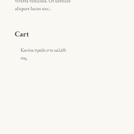
viverra vehicula. Ut ultrices
viverra vehicula. Ut ultrice
aliquet lacus nec...
aliquet lacus nec...
Cart
Κανένα προϊόν στο καλάθι
σας.