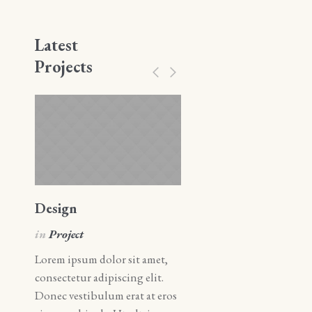
Latest
Projects
Design
Art
in
Project
in
Art
Lorem ipsum dolor sit amet,
Lorem ipsum dolor sit amet
consectetur adipiscing elit.
consectetur adipiscing elit.
Donec vestibulum erat at eros
Donec vestibulum erat at e