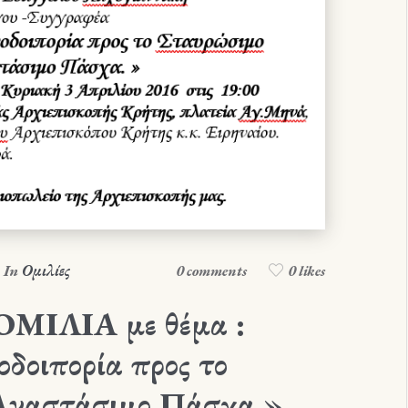
In
Ομιλίες
0 comments
0 likes
ΙΛΙΑ με θέμα :
δοιπορία προς το
Αναστάσιμο Πάσχα »