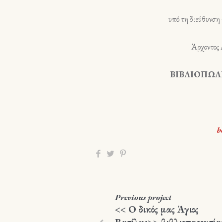
υπό τη διεύθυνση του
Άρχοντος Διδ
ΒΙΒΛΙΟΠΩΛΕΙΟ ΙΕ
ΑΓ. ΜΗΝΑ 2
b
Previous
project
<< Ο δικός μας Άγιος
Βασίλης>> βιβλιοπαρουσία