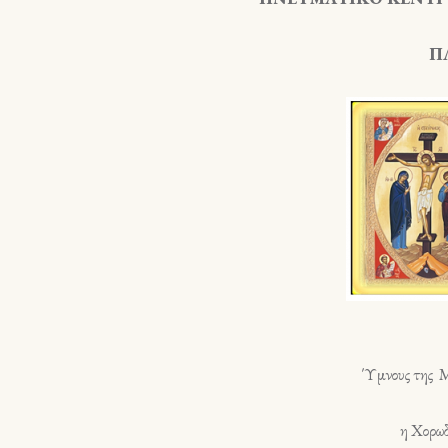
ΠΛΑΤΕ
Ύμνους της Μεγά
η Χορωδία