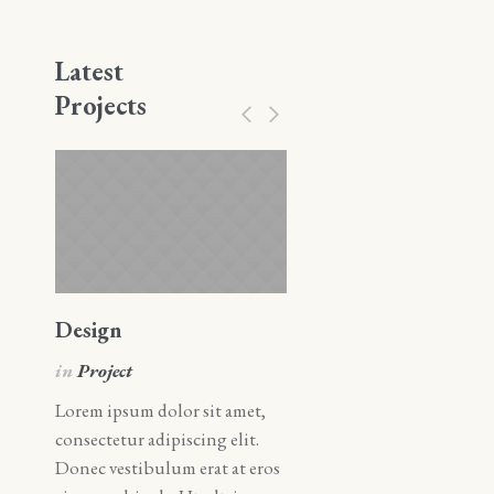
Latest
Projects
Design
Art
in
Project
in
Art
Lorem ipsum dolor sit amet,
Lorem ipsum dolor sit amet
consectetur adipiscing elit.
consectetur adipiscing elit.
Donec vestibulum erat at eros
Donec vestibulum erat at e