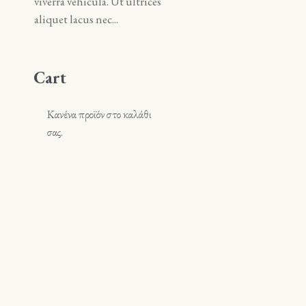
viverra vehicula. Ut ultrices
viverra vehicula. Ut ultrice
aliquet lacus nec...
aliquet lacus nec...
Cart
Κανένα προϊόν στο καλάθι
σας.