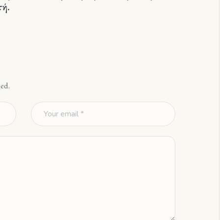
τή.
Ναού Υ
ed.