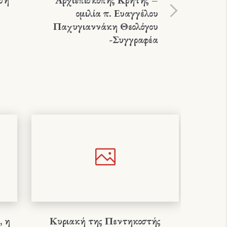
ομιλία π. Ευαγγέλου
Παχυγιαννάκη Θεολόγου
-Συγγραφέα
, η
Κυριακή της Πεντηκοστής
Ιερά 