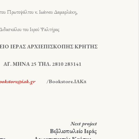
 Πρωτοψάλτου κ. Ιωάννου Δαμαρλάκη,
ασκάλου του Ιερού Ψαλτήρος
ΡΑΣ ΑΡΧΙΕΠΙΣΚΟΠΗΣ ΚΡΗΤΗΣ
5 ΤΗΛ. 2810 283141
ookstore
@
iak
.
gr
/
Bookstore
.
IAKα
Next
project
Βιβλιοπωλείο Ιεράς
ση
Αρχιεπισκοπής Κρήτης –