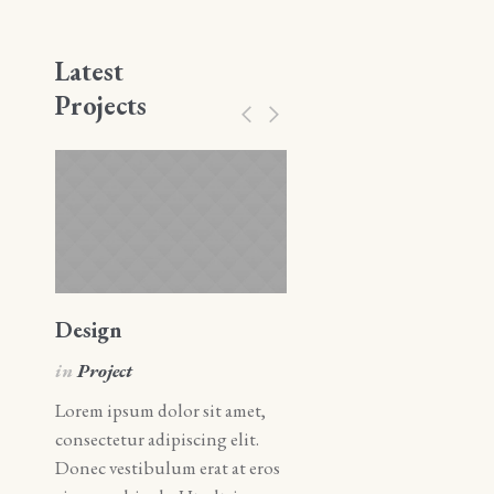
Latest
Projects
Design
Art
in
Project
in
Art
Lorem ipsum dolor sit amet,
Lorem ipsum dolor sit amet
consectetur adipiscing elit.
consectetur adipiscing elit.
Donec vestibulum erat at eros
Donec vestibulum erat at e