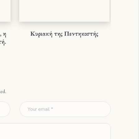
, η
Κυριακή της Πεντηκοστής
Ιερά 
τή.
Ναού Υ
ed.