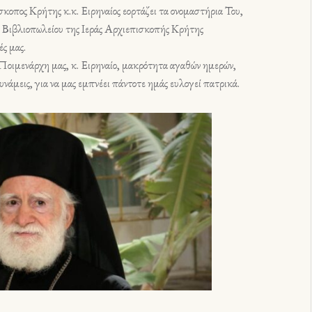
σκοπος Κρήτης κ.κ. Ειρηναίος εορτάζει τα ονομαστήρια Του,
υ Βιβλιοπωλείου της Ιεράς Αρχιεπισκοπής Κρήτης
ές μας.
 Ποιμενάρχη μας, κ. Ειρηναίο, μακρότητα αγαθών ημερών,
υνάμεις, για να μας εμπνέει πάντοτε ημάς ευλογεί πατρικά.