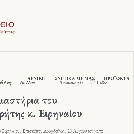
ΑΡΧΙΚΉ
ΣΧΕΤΙΚΆ ΜΕ ΜΑΣ
ΠΡΟΪΟΝΤΑ
ρβάκη
In
News
0 comments
1 like
μαστήρια του
ήτης κ. Ειρηναίου
υ Ειρηναίου , Επισκόπου Λουγδούνων, 23 Αυγούστου κατά