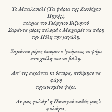
Το Μπαλουκλί (Τα ψάρια της Ζωοδόχου
Πηγής),
ποίημα του Γεώργιου Βιζυηνού
Σαράντα μέρες πολεμά ο Μωχαμέτ να πάρη
την Πόλη την μεγάλη.
Σαράντα μέρες έκαμεν ο ‘γούμενος το ψάρι
στα χείλη του να βάλη.
Απ’ τες σαράντα κι ύστερα, πεθύμησε να
φάγη
τηγανισμένο ψάρι.
– Αν μας φυλάγ’ η Παναγιά καθώς μας’ε
φυλάγει,