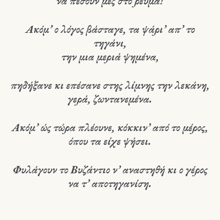
να πέσουν μες στο ρεύμα!
Ακόμ’ ο λόγος βάσταγε, τα ψάρι’ απ’ το
τηγάνι,
την μια μεριά ψημένα,
πηδήξανε κι επέσανε στης λίμνης την λεκάνη,
γερά, ζωντανεμένα.
Ακόμ’ ώς τώρα πλέουνε, κόκκιν’ από το μέρος,
όπου τα είχε ψήσει.
Φυλάγουν το Βυζάντιο ν’ αναστηθή κι ο γέρος
να τ’ αποτηγανίση.