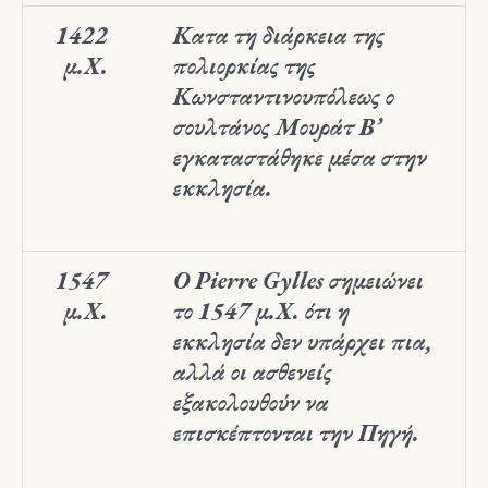
1422
Κατα τη διάρκεια της
μ.Χ.
πολιορκίας της
Κωνσταντινουπόλεως ο
σουλτάνος Μουράτ Β’
εγκαταστάθηκε μέσα στην
εκκλησία.
1547
Ο Pierre Gylles σημειώνει
μ.Χ.
το 1547 μ.Χ. ότι η
εκκλησία δεν υπάρχει πια,
αλλά οι ασθενείς
εξακολουθούν να
επισκέπτονται την Πηγή.