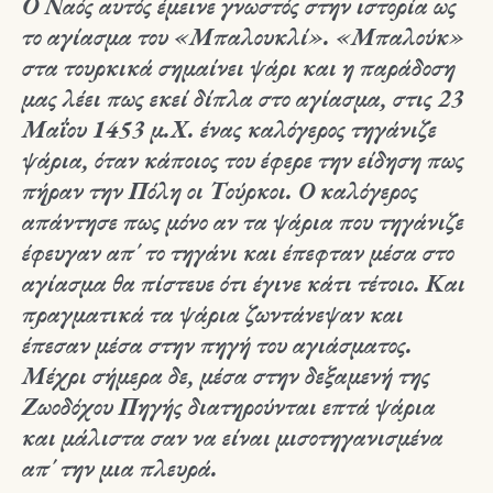
Ο Ναός αυτός έμεινε γνωστός στην ιστορία ως
το αγίασμα του «Μπαλουκλί». «Μπαλούκ»
στα τουρκικά σημαίνει ψάρι και η παράδοση
μας λέει πως εκεί δίπλα στο αγίασμα, στις 23
Μαΐου 1453 μ.Χ. ένας καλόγερος τηγάνιζε
ψάρια, όταν κάποιος του έφερε την είδηση πως
πήραν την Πόλη οι Τούρκοι. Ο καλόγερος
απάντησε πως μόνο αν τα ψάρια που τηγάνιζε
έφευγαν απ΄ το τηγάνι και έπεφταν μέσα στο
αγίασμα θα πίστευε ότι έγινε κάτι τέτοιο. Και
πραγματικά τα ψάρια ζωντάνεψαν και
έπεσαν μέσα στην πηγή του αγιάσματος.
Μέχρι σήμερα δε, μέσα στην δεξαμενή της
Ζωοδόχου Πηγής διατηρούνται επτά ψάρια
και μάλιστα σαν να είναι μισοτηγανισμένα
απ΄ την μια πλευρά.