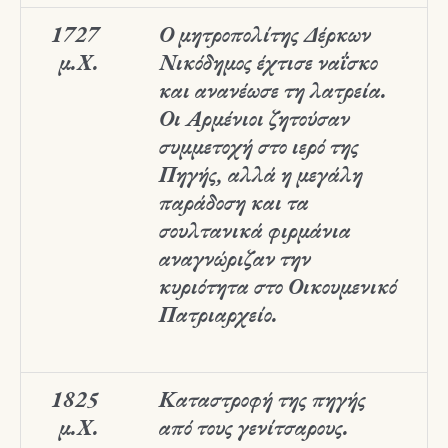
1727
Ο μητροπολίτης Δέρκων
μ.Χ.
Νικόδημος έχτισε ναΐσκο
και ανανέωσε τη λατρεία.
Οι Αρμένιοι ζητούσαν
συμμετοχή στο ιερό της
Πηγής, αλλά η μεγάλη
παράδοση και τα
σουλτανικά φιρμάνια
αναγνώριζαν την
κυριότητα στο Οικουμενικό
Πατριαρχείο.
1825
Καταστροφή της πηγής
μ.Χ.
από τους γενίτσαρους.