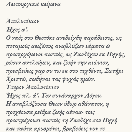
Λειτουργικά κείμενα
Ἀπολυτίκιον
Ήχος α’.
Ο ναός σου Θεοτόκε ανεδείχθη παράδεισος, ως
ποταμούς αειζώους αναβλύζων ιάματα ώ
προσερχόμενοι πιστώς, ως Ζωοδόχου εκ Πηγής,
ρώσιν αντλούμεν, και ζωήν την αιώνιον,
πρεσβεύεις γαρ συ τω εκ σου τεχθέντι, Σωτήρι
Χριστώ, σωθήναι τας ψυχάς ημών.
Έτερον Ἀπολυτίκιον
Ἦχος πλ. ἀ’. Τὸν συνάναρχον Λόγον.
Η αναβλύζουσα Θειον ύδωρ αθάνατον, η
προχέουσα ρείθρα ζωής αέναα· τοις
προστρέχουσι πιστώς τη Ζωοδόχο σου Πηγή
και ταύτα αρυoμένοι, βραβεύεις νυν τε