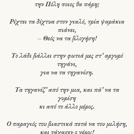
την Πόλη ποιος θα πάρη;
Ρίχτει τα δίχτυα στον γιαλό, τρία ψαράκια
πιάνει,
– Θεός να τα βλογήση!
Το λάδι βάλλει στην φωτιά μες στ’ αργυρό
τηγάνι,
για να τα τηγανίση.
Τα τηγανίζ’ από την μια, και πά’ να τα
γυρίση
κι από το άλλο μέρος.
Ο παραγιός του βιαστικά πετά να του μιλήση,
και τάχασεν ο γέρος!