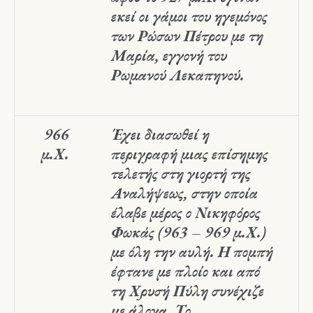
εκεί οι γάμοι του ηγεμόνος
των Ρώσων Πέτρου με τη
Μαρία, εγγονή του
Ρωμανού Λεκαπηνού.
966
Έχει διασωθεί η
μ.Χ.
περιγραφή μιας επίσημης
τελετής στη γιορτή της
Αναλήψεως, στην οποία
έλαβε μέρος ο Νικηφόρος
Φωκάς (963 – 969 μ.Χ.)
με όλη την αυλή. Η πομπή
έφτανε με πλοίο και από
τη Χρυσή Πύλη συνέχιζε
με άλογα. Το