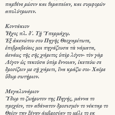
παρθένε ρώσιν και θεραπείαν, και συμφορών
απολύτρωσιν.
Κοντάκιον
Ἦχος πλ. δ΄. Τῇ Ὑπερμάχῳ.
Ἐξ ἀκενώτου σου Πηγῆς Θεοχαρίτωτε,
ἐπιβραβεύεις μοι πηγάζουσα τὰ νάματα,
ἀενάως τῆς σῆς χάριτος ὑπὲρ λόγον· τὸν γὰρ
Λόγον ὡς τεκοῦσα ὑπὲρ ἔννοιαν, ἱκετεύω σε
δροσίζειν με σῇ χάριτι, ἵνα κράζω σοι· Χαῖρε
ὕδωρ σωτήριον.
Μεγαλυνάριον
Ύδωρ το ζωήρυτον της Πηγής, μάννα το
προχέον, τον αθάνατον δροσισμόν το νέκταρ το
Θείον την ξένην άμβροσίαν το μέλι το εκ