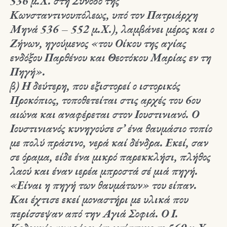
536 μ.Χ. στη Σύνοδο της
Κωνσταντινουπόλεως, υπό τον Πατριάρχη
Μηνά 536 – 552 μ.Χ.), λαμβάνει μέρος και ο
Ζήνων, ηγούμενος «του Οίκου της αγίας
ενδόξου Παρθένου και Θεοτόκου Μαρίας εν τη
Πηγή».
β)
Η δεύτερη, που εξιστορεί ο ιστορικός
Προκόπιος, τοποθετείται στις αρχές του 6ου
αιώνα και αναφέρεται στον Ιουστινιανό. Ο
Ιουστινιανός κυνηγούσε σ’ ένα θαυμάσιο τοπίο
με πολύ πράσινο, νερά καί δένδρα. Εκεί, σαν
σε όραμα, είδε ένα μικρό παρεκκλήσι, πλήθος
λαού και έναν ιερέα μπροστά σέ μιά πηγή.
«Είναι η πηγή των θαυμάτων» του είπαν.
Και έχτισε εκεί μοναστήρι με υλικά που
περίσσεψαν από την Αγιά Σοφιά. Ο Ι.