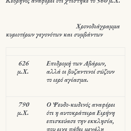
Κεδρηνός αναφέρει ότι χτίστηκε το 560 μ.Χ.
Χρονοδιάγραμμα
κυριοτέρων γεγονότων και συμβάντων
626
Επιδρομή των Αβάρων,
μ.Χ.
αλλά οι βυζαντινοί σώζουν
το ιερό αγίασμα.
790
Ο Ψευδο-κωδινός αναφέρει
μ.Χ.
ότι η αυτοκράτειρα Ειρήνη
επισκεύασε την εκκλησία,
που ειχε πάθει μεγάλη