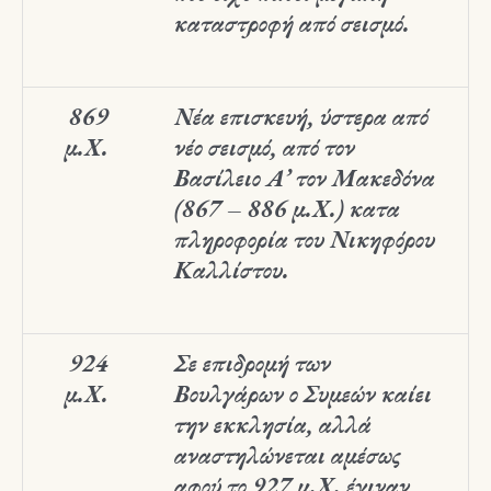
καταστροφή από σεισμό.
869
Νέα επισκευή, ύστερα από
μ.Χ.
νέο σεισμό, από τον
Βασίλειο Α’ τον Μακεδόνα
(867 – 886 μ.Χ.) κατα
πληροφορία του Νικηφόρου
Καλλίστου.
924
Σε επιδρομή των
μ.Χ.
Βουλγάρων ο Συμεών καίει
την εκκλησία, αλλά
αναστηλώνεται αμέσως
αφού το 927 μ.Χ. έγιναν