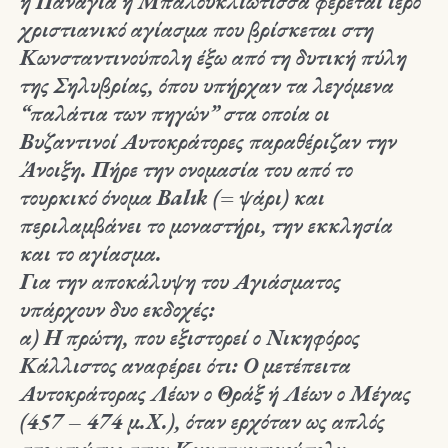
ή Παναγία η Μπαλουκλιώτισσα φέρεται ιερό
χριστιανικό αγίασμα που βρίσκεται στη
Κωνσταντινούπολη έξω από τη δυτική πύλη
της Σηλυβρίας, όπου υπήρχαν τα λεγόμενα
“παλάτια των πηγών” στα οποία οι
Βυζαντινοί Αυτοκράτορες παραθέριζαν την
Άνοιξη. Πήρε την ονομασία του από το
τουρκικό όνομα Balık (= ψάρι) και
περιλαμβάνει το μοναστήρι, την εκκλησία
και το αγίασμα.
Για την αποκάλυψη του Αγιάσματος
υπάρχουν δυο εκδοχές:
α)
Η πρώτη, που εξιστορεί ο Νικηφόρος
Κάλλιστος αναφέρει ότι: Ο μετέπειτα
Αυτοκράτορας Λέων ο Θράξ ή Λέων ο Μέγας
(457 – 474 μ.Χ.), όταν ερχόταν ως απλός