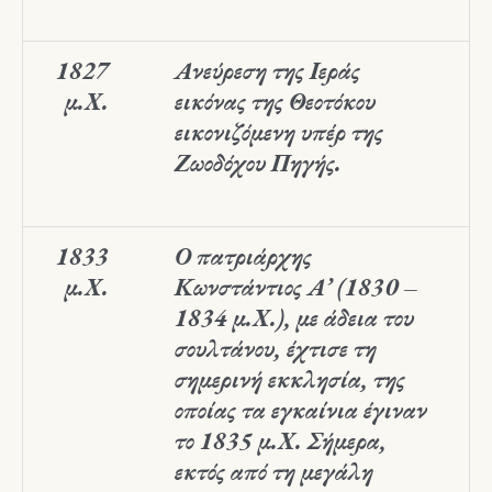
1827
Ανεύρεση της Ιεράς
μ.Χ.
εικόνας της Θεοτόκου
εικονιζόμενη υπέρ της
Ζωοδόχου Πηγής.
1833
Ο πατριάρχης
μ.Χ.
Κωνστάντιος Α’ (1830 –
1834 μ.Χ.), με άδεια του
σουλτάνου, έχτισε τη
σημερινή εκκλησία, της
οποίας τα εγκαίνια έγιναν
το 1835 μ.Χ. Σήμερα,
εκτός από τη μεγάλη