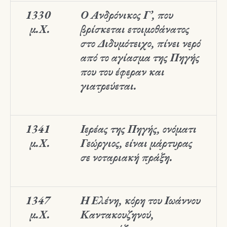
1330
Ο Ανδρόνικος Γ’, που
μ.Χ.
βρίσκεται ετοιμοθάνατος
στο Διδυμότειχο, πίνει νερό
από το αγίασμα της Πηγής
που του έφεραν και
γιατρεύεται.
1341
Ιερέας της Πηγής, ονόματι
μ.Χ.
Γεώργιος, είναι μάρτυρας
σε νοταριακή πράξη.
1347
Η Ελένη, κόρη του Ιωάννου
μ.Χ.
Καντακουζηνού,