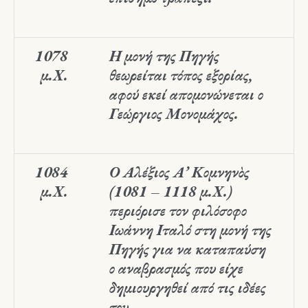
1078
Η μονή της Πηγής
μ.Χ.
θεωρείται τόπος εξορίας,
αφού εκεί απομονώνεται ο
Γεώργιος Μονομάχος.
1084
Ο Αλέξιος Α’ Κομνηνὸς
μ.Χ.
(1081 – 1118 μ.Χ.)
περιόρισε τον φιλόσοφο
Ιωάννη Ιταλό στη μονή της
Πηγής για να καταπαύση
ο αναβρασμός που είχε
δημιουργηθεί από τις ιδέες
του.