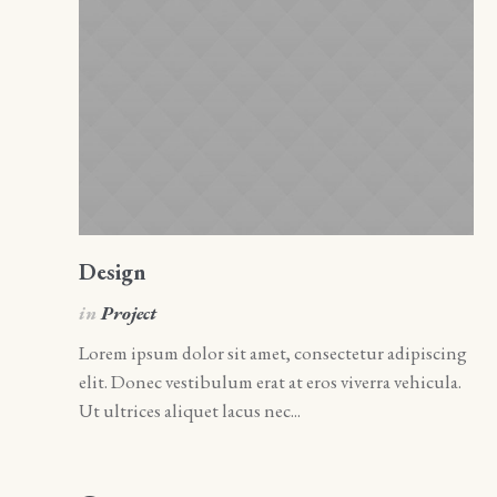
Design
A
in
Project
i
Lorem ipsum dolor sit amet, consectetur adipiscing
Lo
elit. Donec vestibulum erat at eros viverra vehicula.
el
Ut ultrices aliquet lacus nec...
Ut 