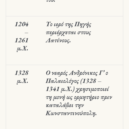
1204
Το ιερό της Πηγής
–
περιέρχεται στους
1261
Λατίνους.
μ.Χ.
1328
Ο νεαρός Ανδρόνικος Γ’ ο
μ.Χ.
Παλαιολόγος (1328 –
1341 μ.Χ.) χρησιμοποιεί
τη μονή ως ορμητήριο πριν
καταλάβει την
Κωνσταντινούπολη.