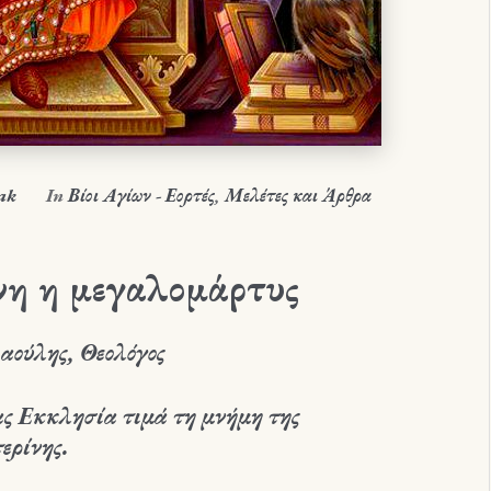
ak
In
Βίοι Αγίων - Εορτές
,
Μελέτες και Άρθρα
νη η μεγαλομάρτυς
αούλης, Θεολόγος
ας Εκκλησία τιμά τη μνήμη της
ερίνης.