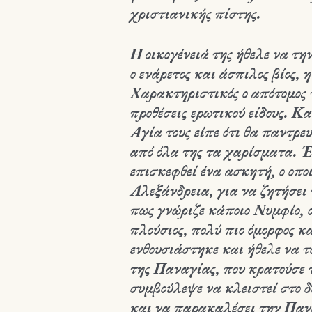
χριστιανικής πίστης.
Η οικογένειά της ήθελε να τη
ο ενάρετος και άσπιλος βίος,
Χαρακτηριστικός ο απότομος 
προθέσεις ερωτικού είδους. Κ
Αγία τους είπε ότι θα παντρευ
από όλα της τα χαρίσματα. Έ
επισκεφθεί ένα ασκητή, ο οπο
Αλεξάνδρεια, για να ζητήσει 
πως γνώριζε κάποιο Νυμφίο, ο
πλούσιος, πολύ πιο όμορφος κ
ενθουσιάστηκε και ήθελε να τ
της Παναγίας, που κρατούσε 
συμβούλεψε να κλειστεί στο δ
και να παρακαλέσει την Πανα