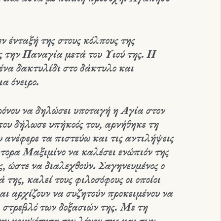
ν ένταξή της στους κόλπους της
ης την Παναγία μετά του Υιού της. Η
 ένα δακτυλίδι στο δάκτυλο και
α όνειρο.
όνου να δηλώσει υποταγή η Αγία στον
που δήλωσε υπήκοός του, αρνήθηκε τη
 ανέφερε τα πιστεύω και τις αντιλήψεις
άτορα Μαξιμίνο να καλέσει ενώπιόν της
ς, ώστε να διαλεχθούν. Σαγηνευμένος ο
 της, καλεί τους φιλοσόφους οι οποίοι
αι αρχίζουν να συζητούν προκειμένου να
ι στρεβλό των δοξασιών της. Με τη
την κομψότητα του λόγου της και των