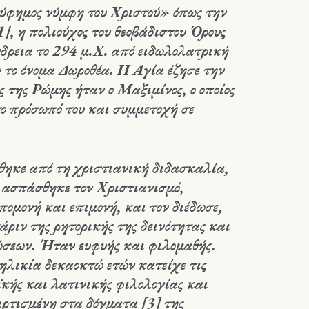
ύφημος νύμφη του Χριστού» όπως την
], η πολιούχος του θεοβάδιστου Όρους
δρεια το 294 μ.Χ. από ειδωλολατρική
ν το όνομα Δωροθέα. Η Αγία έζησε την
 της Ρώμης ήταν ο Μαξιμίνος, ο οποίος
το πρόσωπό του και συμμετοχή σε
θηκε από τη χριστιανική διδασκαλία,
ύ ασπάσθηκε τον Χριστιανισμό,
πομονή και επιμονή, και τον διέδωσε,
ριν της ρητορικής της δεινότητας και
σεων. Ήταν ευφυής και φιλομαθής.
ηλικία δεκαοκτώ ετών κατείχε τις
ϊκής και λατινικής φιλολογίας και
ρτισμένη στα δόγματα [3] της