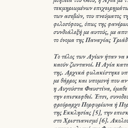
τεκμηριωμένων επιχειρημάτω
των ασεβών, του πνεύματος τ
φιλοσόφους, όπως της φανέρ
συνδιάλεξή με αυτούς, με απο
το όνομα της Παναγίας Τριάδ
Το τέλος των Αγίων ήταν να 
καούν ζωντανοί. Η Αγία κατ
της. Αρχικά φυλακίστηκε υπομ
με θάρρος και υπομονή που α
η Αυγούστα Φαυστίνα, έμαθε 
την επισκεφθεί. Έτσι, συνοδε
φρούραρχο Πορφυρίωνα ή Πορ
της Εκκλησίας [5], την επι
στο Χριστιανισμό [6]. Ακολού