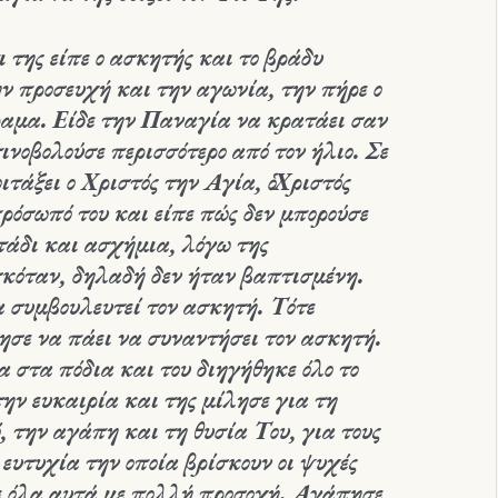
 της είπε ο ασκητής και το βράδυ
ν προσευχή και την αγωνία, την πήρε ο
 όραμα. Είδε την Παναγία να κρατάει σαν
τινοβολούσε περισσότερο από τον ήλιο. Σε
τάξει ο Χριστός την Αγία, ὁ Χριστός
ρόσωπό του και είπε πώς δεν μπορούσε
οτάδι και ασχήμια, λόγω της
κόταν, δηλαδή δεν ήταν βαπτισμένη.
α συμβουλευτεί τον ασκητή. Τότε
ησε να πάει να συναντήσει τον ασκητή.
 στα πόδια και του διηγήθηκε όλο το
ην ευκαιρία και της μίλησε για τη
, την αγάπη και τη θυσία Του, για τους
ευτυχία την οποία βρίσκουν οι ψυχές
ε όλα αυτά με πολλή προσοχή. Αγάπησε