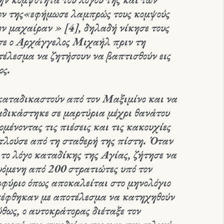
ν της«εφήμωσε λαμπρώς τους κομψούς
ην μαχαίραν » [4], δηλαδή νίκησε τους
ωσε ο Αρχάγγελος Μιχαήλ πριν τη
τέλεσμα να ζητήσουν να βαπτισθούν εις
ος.
καταδικαστούν από τον Μαξιμίνο και να
αδικάστηκε σε μαρτύρια μέχρι θανάτου
ένοντας τις πιέσεις και τις κακουχίες
ντλούσε από τη σταθερή της πίστη. Όταν
το λόγο καταδίκης της Αγίας, ζήτησε να
υόμενη από 200 στρατιώτες υπό τον
φύριο όπως αποκαλείται στο μηνολόγιο
σκέφθηκαν με αποτέλεσμα να κατηχηθούν
θως, ο αυτοκράτορας διέταξε τον