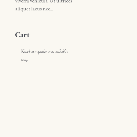
viverra vehicula. Ut ultrices
viverra vehicula. Ut ultrice
aliquet lacus nec...
aliquet lacus nec...
Cart
Κανένα προϊόν στο καλάθι
σας.