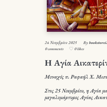
24 Νοεμβρίου 2025
By
bookstorei
0 comments
0 likes
Η Αγία Αικατερί
Μοναχός π. Ραφαήλ Χ. Μισι
Στις 25 Νοεμβρίου, η Αγία μ
μεγαλομάρτυρος Αγίας Αικατ