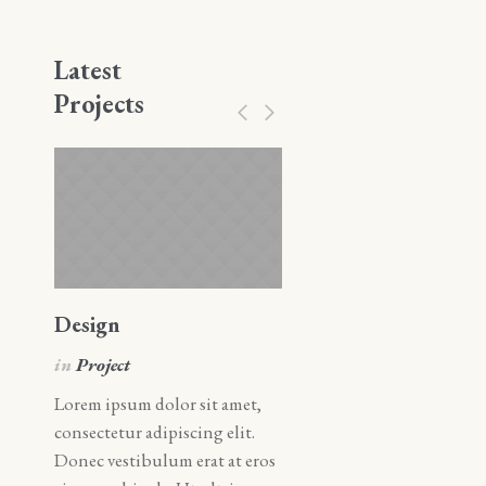
Latest
Projects
Design
Art
in
Project
in
Art
Lorem ipsum dolor sit amet,
Lorem ipsum dolor sit amet
consectetur adipiscing elit.
consectetur adipiscing elit.
Donec vestibulum erat at eros
Donec vestibulum erat at e