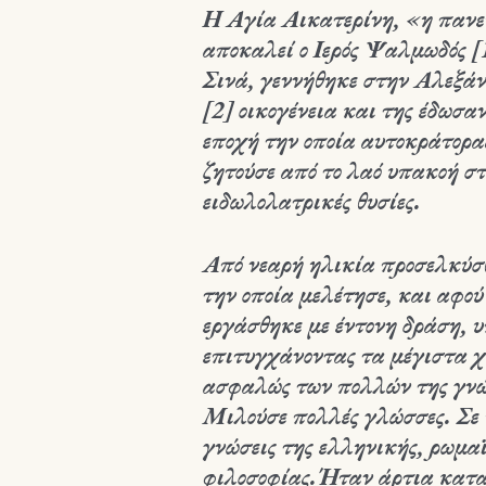
Η Αγία Αικατερίνη, «η πανε
αποκαλεί ο Ιερός Ψαλμωδός [1
Σινά, γεννήθηκε στην Αλεξάν
[2] οικογένεια και της έδωσα
εποχή την οποία αυτοκράτορας
ζητούσε από το λαό υπακοή σ
ειδωλολατρικές θυσίες.
Από νεαρή ηλικία προσελκύσ
την οποία μελέτησε, και αφο
εργάσθηκε με έντονη δράση, υ
επιτυγχάνοντας τα μέγιστα χά
ασφαλώς των πολλών της γνώ
Μιλούσε πολλές γλώσσες. Σε 
γνώσεις της ελληνικής, ρωμα
φιλοσοφίας.Ήταν άρτια κατα