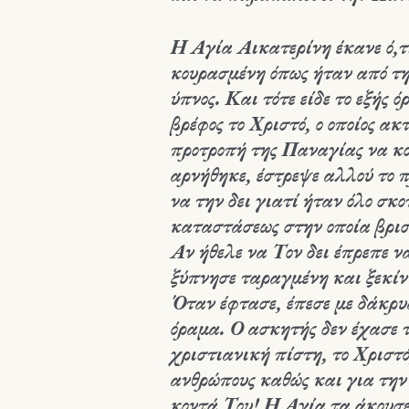
Η Αγία Αικατερίνη έκανε ό,τι
κουρασμένη όπως ήταν από τη
ύπνος. Και τότε είδε το εξής
βρέφος το Χριστό, ο οποίος ακ
προτροπή της Παναγίας να κοι
αρνήθηκε, έστρεψε αλλού το π
να την δει γιατί ήταν όλο σκ
καταστάσεως στην οποία βρισ
Αν ήθελε να Τον δει έπρεπε ν
ξύπνησε ταραγμένη και ξεκίν
Όταν έφτασε, έπεσε με δάκρυα
όραμα. Ο ασκητής δεν έχασε τ
χριστιανική πίστη, το Χριστό
ανθρώπους καθώς και για την 
κοντά Του! Η Αγία τα άκουσ