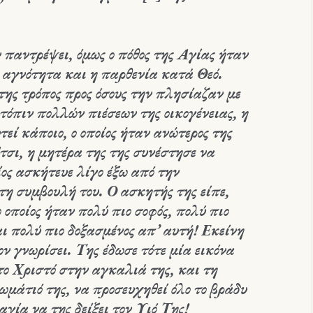
ν παντρέψει, όμως ο πόθος της Αγίας ήταν
 η αγνότητα και η παρθενία κατά Θεό.
της τρόπος προς όσους την πλησίαζαν με
ατόπιν πολλών πιέσεων της οικογένειας, η
τεί κάποιο, ο οποίος ήταν ανώτερος της
τσι, η μητέρα της της συνέστησε να
ίος ασκήτευε λίγο έξω από την
τη συμβουλή του. Ο ασκητής της είπε,
 οποίος ήταν πολύ πιο σοφός, πολύ πιο
αι πολύ πιο δοξασμένος απ’ αυτή! Εκείνη
ον γνωρίσει. Της έδωσε τότε μία εικόνα
το Χριστό στην αγκαλιά της, και τη
ωμάτιό της, να προσευχηθεί όλο το βράδυ
γία να της δείξει τον Υιό Της!