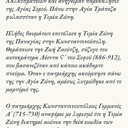
Χαλκοπρατείων και ανήγειραν παρεκκλήσιο
της Αγίας Σορού. Πάνω στην Αγία Τράπεζα
φυλασσόταν η Τιμία Ζώνη.
Πλήθος θαυμάτων επιτέλεσε η Τιμία Ζώνη
της Παναγίας στην Κωνσταντινούπολη.
Θεράπευσε την Ζωή Ζαούτζη, σύζυγο του
αυτοκράτορα Λέοντα Ϛ΄ του Σοφού (886-912),
που βασανιζόταν από κάποιο ακάθαρτο
πνεύμα. Όταν ο πατριάρχης ακούμπησε πάνω
της την Αγία Ζώνη, αμέσως λυτρώθηκε από το
μαρτύριό της.
Ο πατριάρχης Κωνσταντινουπόλεως Γερμανός
Α΄ (715-730) αναφέρει με λυρισμό ότι η Τιμία
Ζώνη διατηρεί αιώνια την θεία ευωδία των