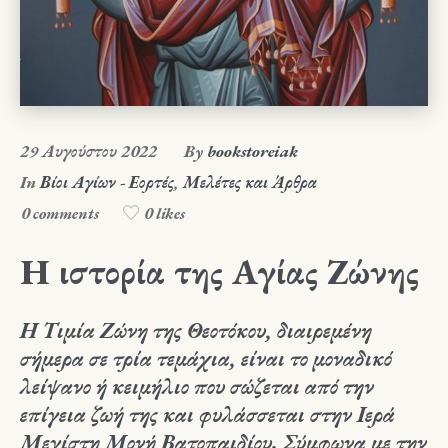
29 Αυγούστου 2022
By
bookstoreiak
In
Βίοι Αγίων - Εορτές
,
Μελέτες και Άρθρα
0 comments
0 likes
Η ιστορία της Αγίας Ζώνης
Η Τιμία Ζώνη της Θεοτόκου, διαιρεμένη
σήμερα σε τρία τεμάχια, είναι το μοναδικό
λείψανο ή κειμήλιο που σώζεται από την
επίγεια ζωή της και φυλάσσεται στην Ιερά
Μεγίστη Μονή Βατοπαιδίου. Σύμφωνα με την