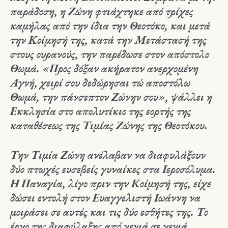
παράδοση, η Ζώνη φτιάχτηκε από τρίχες
καμήλας από την ίδια την Θεοτόκο, και μετά
την Κοίμησή της, κατά την Μετάστασή της
στους ουρανούς, την παρέδωσε στον απόστολο
Θωμά. «Προς δόξαν ακήρατον ανερχομένη
Αγνή, χειρί σου δεδώρησαι τώ αποστόλω
Θωμά, την πάνσεπτον Ζώνην σου», ψάλλει η
Εκκλησία στο απολυτίκιο της εορτής της
καταθέσεως της Τιμίας Ζώνης της Θεοτόκου.
Την Τιμία Ζώνη ανέλαβαν να διαφυλάξουν
δύο πτωχές ευσεβείς γυναίκες στα Ιεροσόλυμα.
Η Παναγία, λίγο πριν την Κοίμησή της, είχε
δώσει εντολή στον Ευαγγελιστή Ιωάννη να
μοιράσει σε αυτές και τις δύο εσθήτες της. Το
έργο της διαφύλαξης από γενιά σε γενιά