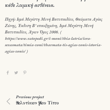
κάθε λοιμική ασθένεια.
Πηγή: Ιερά Μεγίστη Μονή Βατοπαιδίου, Θαύματα Αγίας
Ζώνης, Έκδοση Β’ επαυξημένη, Ιερά Μεγίστη Μονή
Βατοπαιδίου, Άγιον Όρος 2008. (
https://www.vatopedi.gr/i-moni/thia-latria/iera-
sevasmata/timia-zoni/thavmata-tis-agias-zonis-istoria-
agias-zonis/ )
Previous
project
Ἀπολυτίκιον Ἀγίου Τίτου