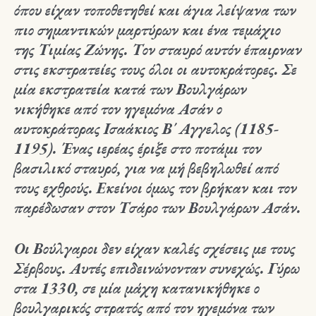
όπου είχαν τοποθετηθεί και άγια λείψανα των
πιο σημαντικών μαρτύρων και ένα τεμάχιο
της Τιμίας Ζώνης. Τον σταυρό αυτόν έπαιρναν
στις εκστρατείες τους όλοι οι αυτοκράτορες. Σε
μία εκστρατεία κατά των Βουλγάρων
νικήθηκε από τον ηγεμόνα Ασάν ο
αυτοκράτορας Ισαάκιος Β΄ Αγγελος (1185-
1195). Ένας ιερέας έριξε στο ποτάμι τον
βασιλικό σταυρό, για να μή βεβηλωθεί από
τους εχθρούς. Εκείνοι όμως τον βρήκαν και τον
παρέδωσαν στον Τσάρο των Βουλγάρων Ασάν.
Οι Βούλγαροι δεν είχαν καλές σχέσεις με τους
Σέρβους. Αυτές επιδεινώνονταν συνεχώς. Γύρω
στα 1330, σε μία μάχη κατανικήθηκε ο
βουλγαρικός στρατός από τον ηγεμόνα των