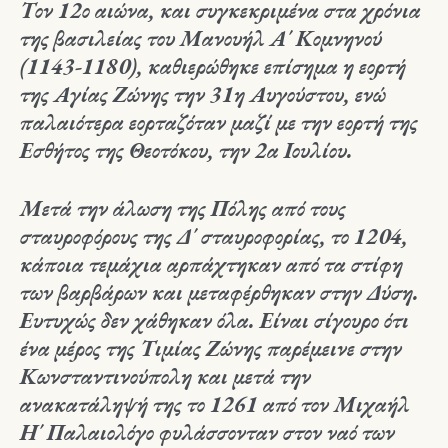
Τον 12ο αιώνα, και συγκεκριμένα στα χρόνια
της βασιλείας του Μανουήλ Α΄ Κομνηνού
(1143-1180), καθιερώθηκε επίσημα η εορτή
της Αγίας Ζώνης την 31η Αυγούστου, ενώ
παλαιότερα εορταζόταν μαζί με την εορτή της
Εσθήτος της Θεοτόκου, την 2α Ιουλίου.
Μετά την άλωση της Πόλης από τους
σταυροφόρους της Δ΄ σταυροφορίας, το 1204,
κάποια τεμάχια αρπάχτηκαν από τα στίφη
των βαρβάρων και μεταφέρθηκαν στην Δύση.
Ευτυχώς δεν χάθηκαν όλα. Είναι σίγουρο ότι
ένα μέρος της Τιμίας Ζώνης παρέμεινε στην
Κωνσταντινούπολη και μετά την
ανακατάληψή της το 1261 από τον Μιχαήλ
Η΄ Παλαιολόγο φυλάσσονταν στον ναό των