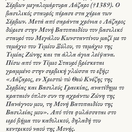
Σέρβων μεγαλομάρτυρα Λάζαρο (†1389). Ο
βασιλικός σταυρός πέρασε στα χέρια των
Σέρβων. Μετά από σαράντα χρόνια ο Λάζαρος
δώρισε στην Μονή Βατοπαιδίου τον βασιλικό
σταυρό του Μεγάλου Κωνσταντίνου μαζί με το
τεμάχιο του Τιμίου Ξύλου, το τεμάχιο της
Τιμίας Ζώνης και τα άλλα άγια λείψανα.
Πίσω από τον Τίμιο Σταυρό βρίσκεται
γραμμένο στην σερβική γλώσσα το εξής:
«Λάζαρος, εν Χριστώ τώ Θεώ Κνέζης της
Σερβίας και Βασιλεύς Γραικίας, ανατίθημι το
κραταιόν όπλον συν τη αχράντω Ζώνη της
Πανάγνου μου, τη Μονή Βατοπαιδίου της
Βασιλείας μου». Από τότε φυλάσσεται στο
ιερό βήμα του καθολικού, δηλαδή του
κεντρικού ναού της Μονής.