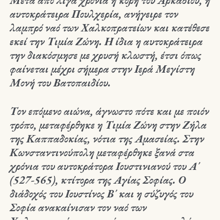
Μετά από λίγα χρόνια η κόρη του Αρκαδίου, η
αυτοκράτειρα Πουλχερία, ανήγειρε τον
λαμπρό ναό των Χαλκοπρατείων και κατέθεσε
εκεί την Τιμία Ζώνη. Η ίδια η αυτοκράτειρα
την διακόσμησε με χρυσή κλωστή, έτσι όπως
φαίνεται μέχρι σήμερα στην Ιερά Μεγίστη
Μονή του Βατοπαιδίου.
Τον επόμενο αιώνα, άγνωστο πότε και με ποιόν
τρόπο, μεταφέρθηκε η Τιμία Ζώνη στην Ζήλα
της Καππαδοκίας, νότια της Αμασείας. Στην
Κωνσταντινούπολη μεταφέρθηκε ξανά στα
χρόνια του αυτοκράτορα Ιουστινιανού του Α΄
(527-565), κτίτορα της Αγίας Σοφίας. Ο
διάδοχός του Ιουστίνος Β΄ και η σύζυγός του
Σοφία ανακαίνισαν τον ναό των