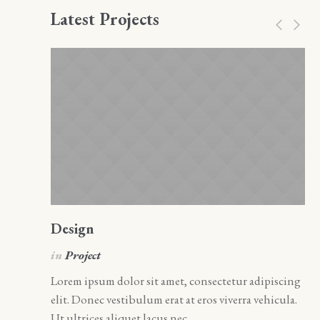
Latest Projects
Design
A
in
Project
i
Lorem ipsum dolor sit amet, consectetur adipiscing
Lo
elit. Donec vestibulum erat at eros viverra vehicula.
el
Ut ultrices aliquet lacus nec...
Ut 