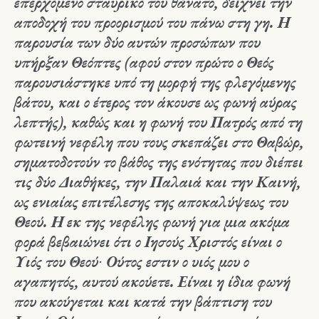
επερχόμενο σταυρικό του θάνατο, δείχνει την
αποδοχή του προορισμού του πάνω στη γη. Η
παρουσία των δύο αυτών προσώπων που
υπήρξαν Θεόπτες (αφού στον πρώτο ο Θεός
παρουσιάστηκε υπό τη μορφή της φλεγόμενης
βάτου, και ο έτερος τον άκουσε ως φωνή αύρας
λεπτής), καθώς και η φωνή του Πατρός από τη
φωτεινή νεφέλη που τους σκεπάζει στο Θαβώρ,
σηματοδοτούν το βάθος της ενότητας που διέπει
τις δύο Διαθήκες, την Παλαιά και την Καινή,
ως ενιαίας επιτέλεσης της αποκαλύψεως του
Θεού. Η εκ της νεφέλης φωνή για μια ακόμα
φορά βεβαιώνει ότι ο Ιησούς Χριστός είναι ο
Υιός του Θεού∙ Ούτος εστιν ο υιός μου ο
αγαπητός, αυτού ακούετε. Είναι η ίδια φωνή
που ακούγεται και κατά την βάπτιση του