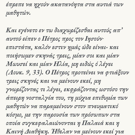
έπρεπε να ηχούν ακατανόητα στα αυτιά των
μαθητών.
Και εγένετο εν τω διαχωρίζεσθαι αυτούς απ’
αυτού είπεν ο Πέτρος προς τον Ιησούν∙
επιστάτα, καλόν εστιν ημάς ώδε είναι· και
ποιήσωμεν σκηνάς τρεις, μίαν σοι και μίαν
Μωυσεί και μίαν Ηλία, μη ειδώς ό λέγει
(Λουκ. 9, 33). Ο Πέτρος προτείνει να φτιάξουν
τρεις σκηνές και να μείνουν εκεί, μη
γνωρίζοντας τι λέγει, εκφράζοντας ωστόσο την
άπειρη νοσταλγία του, τη μύχια επιθυμία των
μαθητών να παραμείνουν στον πνευματικό
κόσμο, με την παρουσία των πρόσωπων στα
οποία συγκεφαλαιώνονται η Παλαιά και η
Καινή Διαθήκη. Ήθελαν να μείνουν εκεί για