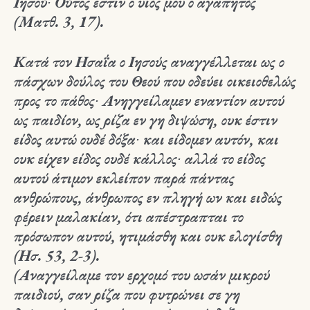
Ιησού∙ Ούτος εστιν ο υιός μου ο αγαπητός
(Ματθ. 3, 17).
Κατά τον Ησαΐα ο Ιησούς αναγγέλλεται ως ο
πάσχων δούλος του Θεού που οδεύει οικειοθελώς
προς το πάθος∙ Ανηγγείλαμεν εναντίον αυτού
ως παιδίον, ως ρίζα εν γη διψώση, ουκ έστιν
είδος αυτώ ουδέ δόξα∙ και είδομεν αυτόν, και
ουκ είχεν είδος ουδέ κάλλος∙ αλλά το είδος
αυτού άτιμον εκλείπον παρά πάντας
ανθρώπους, άνθρωπος εν πληγή ων και ειδώς
φέρειν μαλακίαν, ότι απέστραπται το
πρόσωπον αυτού, ητιμάσθη και ουκ ελογίσθη
(Ησ. 53, 2-3).
(Αναγγείλαμε τον ερχομό του ωσάν μικρού
παιδιού, σαν ρίζα που φυτρώνει σε γη