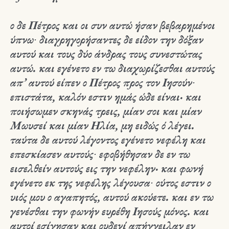
ο δε Πέτρος και οι συν αυτώ ήσαν βεβαρημένοι
ύπνω∙ διαγρηγορήσαντες δε είδον την δόξαν
αυτού και τους δύο άνδρας τους συνεστώτας
αυτώ. και εγένετο εν τω διαχωρίζεσθαι αυτούς
απ’ αυτού είπεν ο Πέτρος προς τον Ιησούν∙
επιστάτα, καλόν εστιν ημάς ώδε είναι· και
ποιήσωμεν σκηνάς τρεις, μίαν σοι και μίαν
Μωυσεί και μίαν Ηλία, μη ειδώς ό λέγει.
ταύτα δε αυτού λέγοντος εγένετο νεφέλη και
επεσκίασεν αυτούς∙ εφοβήθησαν δε εν τω
εισελθείν αυτούς εις την νεφέλην· και φωνή
εγένετο εκ της νεφέλης λέγουσα∙ ούτος εστιν ο
υιός μου ο αγαπητός, αυτού ακούετε. και εν τω
γενέσθαι την φωνήν ευρέθη Ιησούς μόνος. και
αυτοί εσίγησαν και ουδενί απήγγειλαν εν