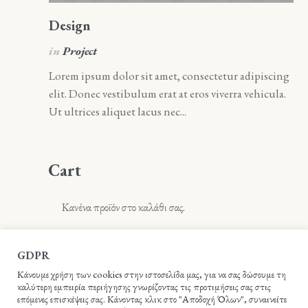
Design
A
in
Project
i
Lorem ipsum dolor sit amet, consectetur adipiscing
Lo
elit. Donec vestibulum erat at eros viverra vehicula.
el
Ut ultrices aliquet lacus nec...
Ut 
Cart
Κανένα προϊόν στο καλάθι σας.
GDPR
Κάνουμε χρήση των cookies στην ιστοσελίδα μας, για να σας δώσουμε τη
καλύτερη εμπειρία περιήγησης γνωρίζοντας τις προτιμήσεις σας στις
επόμενες επισκέψεις σας. Κάνοντας κλικ στο "Αποδοχή Όλων", συναινείτε