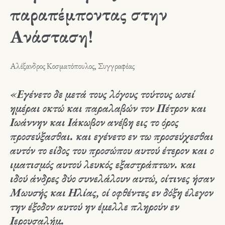
παραπέμποντας στην
Ανάσταση!
Αλέξανδρος Κοσματόπουλος, Συγγραφέας
«Εγένετο δε μετά τους λόγους τούτους ωσεί
ημέραι οκτώ και παραλαβών τον Πέτρον και
Ιωάννην και Ιάκωβον ανέβη εις το όρος
προσεύξασθαι. και εγένετο εν τω προσεύχεσθαι
αυτόν το είδος του προσώπου αυτού έτερον και ο
ιματισμός αυτού λευκός εξαστράπτων. και
ιδού άνδρες δύο συνελάλουν αυτώ, οίτινες ήσαν
Μωυσής και Ηλίας, οί οφθέντες εν δόξη έλεγον
την έξοδον αυτού ην έμελλε πληρούν εν
Ιερουσαλήμ.