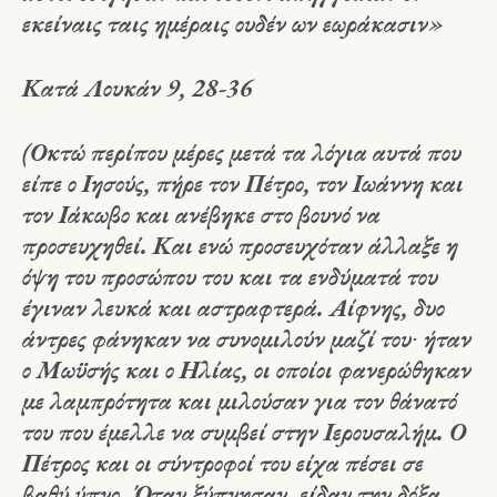
εκείναις ταις ημέραις ουδέν ων εωράκασιν»
Κατά Λουκάν 9, 28-36
(Οκτώ περίπου μέρες μετά τα λόγια αυτά που
είπε ο Ιησούς, πήρε τον Πέτρο, τον Ιωάννη και
τον Ιάκωβο και ανέβηκε στο βουνό να
προσευχηθεί. Και ενώ προσευχόταν άλλαξε η
όψη του προσώπου του και τα ενδύματά του
έγιναν λευκά και αστραφτερά. Αίφνης, δυο
άντρες φάνηκαν να συνομιλούν μαζί του∙ ήταν
ο Μωϋσής και ο Ηλίας, οι οποίοι φανερώθηκαν
με λαμπρότητα και μιλούσαν για τον θάνατό
του που έμελλε να συμβεί στην Ιερουσαλήμ. Ο
Πέτρος και οι σύντροφοί του είχα πέσει σε
βαθύ ύπνο. Όταν ξύπνησαν, είδαν την δόξα