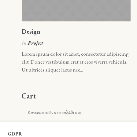
Design
A
in
Project
i
Lorem ipsum dolor sit amet, consectetur adipiscing
Lo
elit. Donec vestibulum erat at eros viverra vehicula.
el
Ut ultrices aliquet lacus nec...
Ut 
Cart
Κανένα προϊόν στο καλάθι σας.
GDPR