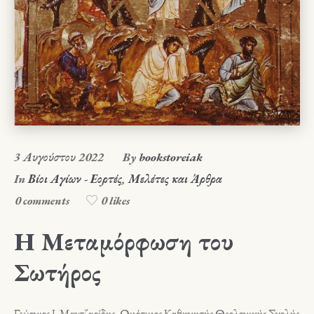
3 Αυγούστου 2022
By
bookstoreiak
In
Βίοι Αγίων - Εορτές
,
Μελέτες και Άρθρα
0 comments
0 likes
Η Μεταμόρφωση του
Σωτήρος
Γεώργιος Ι. Μαντζαρίδης, Ομότιμος Καθηγητής Θεολογικής Σχολής