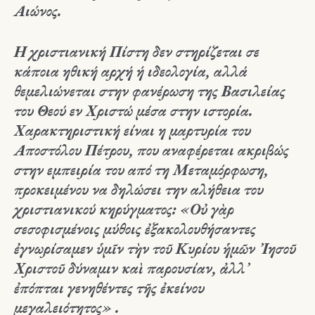
Αιώνος.
Η χριστιανική Πίστη δεν στηρίζεται σε
κάποια ηθική αρχή ή ιδεολογία, αλλά
θεμελιώνεται στην φανέρωση της Βασιλείας
του Θεού εν Χριστώ μέσα στην ιστορία.
Χαρακτηριστική είναι η μαρτυρία του
Αποστόλου Πέτρου, που αναφέρεται ακριβώς
στην εμπειρία του από τη Μεταμόρφωση,
προκειμένου να δηλώσει την αλήθεια του
χριστιανικού κηρύγματος: «Οὐ γὰρ
σεσοφισμένοις μύθοις ἐξακολουθήσαντες
ἐγνωρίσαμεν ὑμῖν τὴν τοῦ Κυρίου ἡμῶν ᾿Ιησοῦ
Χριστοῦ δύναμιν καὶ παρουσίαν, ἀλλ᾿
ἐπόπται γενηθέντες τῆς ἐκείνου
μεγαλειότητος» .