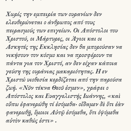
Χωρίς την εμπειρία των ουρανίων δεν
ελευθερώνεται ο άνθρωπος από τους
πειρασμούς των επιγείων. Οι Απόστολοι του
Χριστού, οι Μάρτυρες, οι Άγιοι και οι
Ασκητές της Εκκλησίας δεν θα μπορούσαν να
νικήσουν τον κόσμο και να προσφέρουν τα
πάντα για τον Χριστό, αν δεν είχαν κάποια
γεύση της ουράνιας μακαριότητας. Η εν
Χριστώ υιοθεσία κερδίζεται από την παρούσα
ζωή. «Νῦν τέκνα Θεοῦ ἐσμεν», γράφει ο
Απόστολος και Ευαγγελιστής Ιωάννης, «καὶ
οὔπω ἐφανερώθη τί ἐσόμεθα· οἴδαμεν δὲ ὅτι ἐὰν
φανερωθῇ, ὅμοιοι Αὐτῷ ἐσόμεθα, ὅτι ὀψόμεθα
αὐτὸν καθώς ἐστι» .