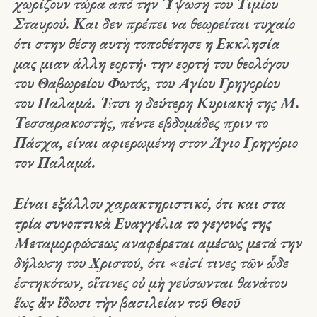
χωρίζουν τώρα από την Ύψωση του Τιμίου
Σταυρού. Και δεν πρέπει να θεωρείται τυχαίο
ότι στην θέση αυτὴ τοποθέτησε η Εκκλησία
μας μιαν άλλη εορτή· την εορτή του θεολόγου
του Θαβωρείου Φωτός, του Αγίου Γρηγορίου
του Παλαμά. Έτσι η δεύτερη Κυριακή της Μ.
Τεσσαρακοστής, πέντε εβδομάδες πριν το
Πάσχα, είναι αφιερωμένη στον Άγιο Γρηγόριο
τον Παλαμά.
Είναι εξάλλου χαρακτηριστικό, ότι και στα
τρία συνοπτικὰ Ευαγγέλια το γεγονός της
Μεταμορφώσεως αναφέρεται αμέσως μετά την
δήλωση του Χριστού, ότι «εἰσί τινες τῶν ὧδε
ἑστηκότων, οἵτινες οὐ μὴ γεύσωνται θανάτου
ἕως ἂν ἴδωσι τὴν βασιλείαν τοῦ Θεοῦ