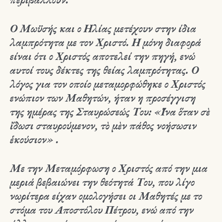
Ο Μωϋσής και ο Ηλίας μετέχουν στην ίδια
λαμπρότητα με τον Χριστό. Η μόνη διαφορά
είναι ότι ο Χριστός αποτελεί την πηγή, ενώ
αυτοί τους δέκτες της θείας λαμπρότητας. Ο
λόγος για τον οποίο μεταμορφώθηκε ο Χριστός
ενώπιον των Μαθητών, ήταν η προσέγγιση
της ημέρας της Σταυρώσεώς Του: «῞Ινα ὅταν σὲ
ἴδωσι σταυρούμενον, τὸ μὲν πάθος νοήσωσιν
ἑκούσιον» .
Με την Μεταμόρφωση ο Χριστός από την μια
μεριά βεβαιώνει την θεότητά Του, που λίγο
νωρίτερα είχαν ομολογήσει οι Μαθητές με το
στόμα του Αποστόλου Πέτρου, ενώ από την