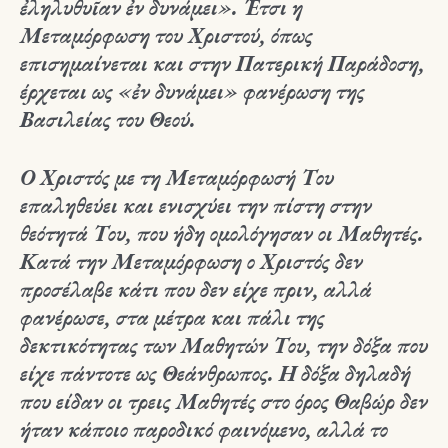
ἐληλυθυῖαν ἐν δυνάμει». Έτσι η
Μεταμόρφωση του Χριστού, όπως
επισημαίνεται και στην Πατερική Παράδοση,
έρχεται ως «ἐν δυνάμει» φανέρωση της
Βασιλείας του Θεού.
Ο Χριστός με τη Μεταμόρφωσή Του
επαληθεύει και ενισχύει την πίστη στην
θεότητά Του, που ήδη ομολόγησαν οι Μαθητές.
Κατά την Μεταμόρφωση ο Χριστός δεν
προσέλαβε κάτι που δεν είχε πριν, αλλά
φανέρωσε, στα μέτρα και πάλι της
δεκτικότητας των Μαθητών Του, την δόξα που
είχε πάντοτε ως Θεάνθρωπος. Η δόξα δηλαδή
που είδαν οι τρεις Μαθητές στο όρος Θαβώρ δεν
ήταν κάποιο παροδικό φαινόμενο, αλλά το