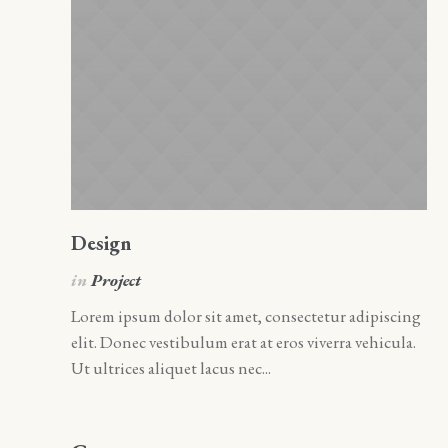
Design
A
in
Project
i
Lorem ipsum dolor sit amet, consectetur adipiscing
Lo
elit. Donec vestibulum erat at eros viverra vehicula.
el
Ut ultrices aliquet lacus nec...
Ut 