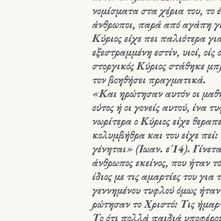
νομίσματα στα χέρια του, το έ
άνθρωποι, παρά από αγάπη γ
Κύριος είχε πει παλιότερα γι
εξεστραμμένη εστίν, υιοί, οίς
στοργικός Κύριος στάθηκε μπρ
τον βοηθήσει πραγματικά.
«Και ηρώτησαν αυτόν οι μαθητ
ούτος ή οι γονείς αυτού, ίνα τ
νωρίτερα ο Κύριος είχε θερα
κολυμβήθρα και του είχε πεί:
γένηται» (Ιωαν. ε΄14). Γίνετ
άνθρωπος εκείνος, που ήταν τ
ίδιος με τις αμαρτίες του γι
γεννημένου τυφλού όμως ήταν 
ρώτησαν το Χριστό: Τις ήμαρ
Το ότι πολλά παιδιά υποφέρου