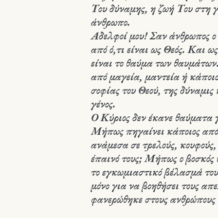
Του δύναμης, η ζωή Του στη γ
άνθρωπο.
Αδελφοί μου! Σαν άνθρωπος ο 
από ό,τι είναι ως Θεός. Και ω
είναι το θαύμα των θαυμάτων.
από μαγεία, μαντεία ή κάποιο
σοφίας του Θεού, της δύναμις
γένος.
Ο Κύριος δεν έκανε θαύματα γ
Μήπως πηγαίνει κάποιος από 
ανάμεσα σε τρελούς, κουφούς,
έπαινό τους; Μήπως ο βοσκός θ
το εγκωμιαστικό βέλασμά του
μόνο για να βοηθήσει τους απε
φανερώθηκε στους ανθρώπους