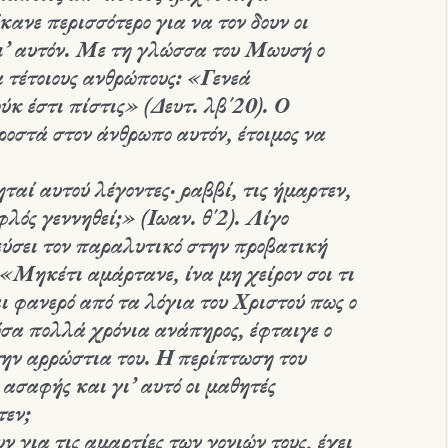
κανε περισσότερο για να τον δουν οι
ι’ αυτόν. Με τη γλώσσα του Μωυσή ο
α τέτοιους ανθρώπους: «Γενεά
 ούκ έστι πίστις» (Δευτ. λβ΄20). Ο
οστά στον άνθρωπο αυτόν, έτοιμος να
αί αυτού λέγοντες· ραββί, τις ήμαρτεν,
υφλός γεννηθεί;» (Ιωαν. θ΄2). Λίγο
πεύσει τον παραλυτικό στην προβατική
 «Μηκέτι αμάρτανε, ίνα μη χείρον σοι τι
αι φανερό από τα λόγια του Χριστού πως ο
όσα πολλά χρόνια ανάπηρος, έφταιγε ο
α την αρρώστια του. Η περίπτωση του
ασαφής και γι’ αυτό οι μαθητές
τεν;
ν για τις αμαρτίες των γονιών τους, έχει