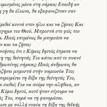
ιορισμένος μέσα στη σάρκα; Επειδή αν
η γη θα έλιωνε, θα εξαφανιζόταν σαν
ρεθεί κοντά στον ήλιο και να ζήσει; Και
ύργημα του Θεού. Μπροστά στο φώς του
ι. Ποιός επομένως θα μπορούσε να
ν και να ζήσει;
οήσεις ότι ο Κύριος Ιησούς έπρεπε να
 της θεότητάς Του κάτω από το πυκνό
θρωπίνης σάρκας; Ποιός άνθρωπος θα
πιζήσει μπροστά στήν παρουσία Του;
εριορίσει τη δόξα της θεότητάς Του,
α σωθεί; Για να πούμε την αλήθεια, αν
 Κύριο Ιησού, αυτό ήταν σίγουρα να
τάς Του, παρά να τη φανερώσει.
ισε με πολλή σοφία τη δόξα της θεϊκής