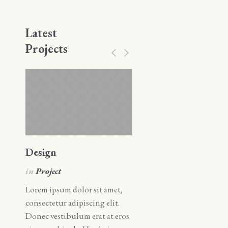
Latest
Projects
Design
Art
in
Project
in
Art
Lorem ipsum dolor sit amet,
Lorem ipsum dolor sit amet
consectetur adipiscing elit.
consectetur adipiscing elit.
Donec vestibulum erat at eros
Donec vestibulum erat at e