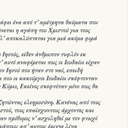
ράφει ένα από τ’ αμέτρητα θαύματα που
νεται η αγάπη του Χριστού για τους
λλ’ αποκαλύπτεται για μιά ακόμα φορά
 Ιησούς, είδεν άνθρωπον τυφλόν εκ
’ αυτό αναφέρεται πως οι Ιουδαίοι είχαν
ον Ιησού που ήταν στο ναό, επειδή
 που οι κακούργοι Ιουδαίοι σκέφτονταν
 Κύριο, Εκείνος σκεφτόταν μόνο πως θα
ζητώντας ελεημοσύνη. Κανένας από τους
στού, τους επαίσχυντους άρχοντες και
ταν πρόθυμος ν’ ασχοληθεί με τον φτωχό
άποιος απ’ αυτους έριχνε λίγα