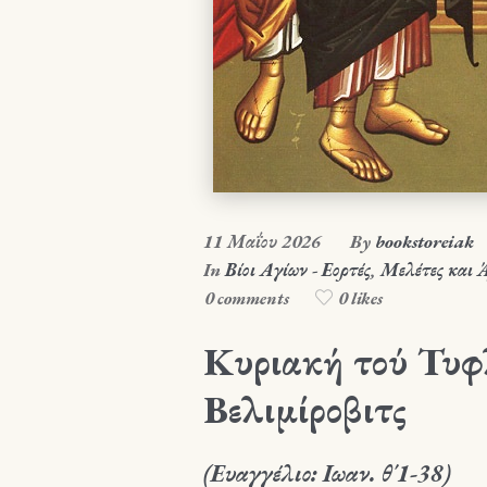
11 Μαΐου 2026
By
bookstoreiak
In
Βίοι Αγίων - Εορτές
,
Μελέτες και 
0 comments
0 likes
Κυριακή τού Τυφ
Βελιμίροβιτς
(Ευαγγέλιο: Ιωαν. θ΄1-38)