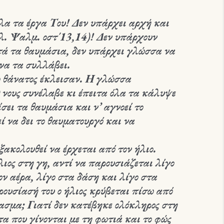
άλα τα έργα Του! Δεν υπάρχει αρχή και
λ. Ψαλμ. οστ΄13,14)! Δεν υπάρχουν
υτά τα θαυμάσια, δεν υπάρχει γλώσσα να
 να τα συλλάβει.
 ο θάνατος έκλεισαν. Η γλώσσα
 νους συνέλαβε κι έπειτα όλα τα κάλυψε
σει τα θαυμάσια και ν’ αγνοεί το
ί να δει το θαυματουργό και να
ξακολουθεί να έρχεται από τον ήλιο.
ήλιος στη γη, αντί να παρουσιάζεται λίγο
τον αέρα, λίγο στα δάση και λίγο στα
ρουσίασή του ο ήλιος κρύβεται πίσω από
ασμα; Γιατί δεν κατέβηκε ολόκληρος στη
α που γίνονται με τη φωτιά και το φώς