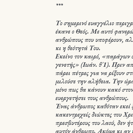
***
Το σημερινό ευαγγέλιο περιγ
έκανε ο Θεός. Με αυτό φανερώ
ανθρώπους που υποφέρουν, α
κι η θεότητά Του.
Εκείνο τον καιρό, «παράγων ο
γενετής» (Ιωάν. θ΄1). Πριν απ
πάρει πέτρες για να ρίξουν στ
μιλούσε την αλήθεια. Την ώρα
μόνο πως θα κάνουν κακό στον
ευεργετήσει τους ανθρώπους.
Ένας άνθρωπος καθόταν εκεί 
κακεντρεχείς διώκτες του Χρι
πρεσβυτέρους του λαού, δεν ή
αυτόν άνθρωπο. Ακόμα κι αν κ