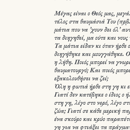
Μέγας είναι ο Θεός μας, μεγ
τέλος στα θαυμάσιά Του (πρβ
μάτια που να ’χουν δει όλ’ α
τα
διηγηθεί, μα ούτε και νους
Τα μάτια είδαν κι όταν ήρθε
διηγήθηκε και μουγγάθηκε. Ο
η λήθη. Ποιός μπορεί να γνωρί
θαυματουργό; Και ποιός μπορε
εξακολουθήσει να ζεί;
Όλη η φωτιά ήρθε στη γη κι ε
Γιατί δεν κατέβηκε ο ίδιος ο 
στη γη, λίγο στο νερό, λίγο σ
ζώα; Γιατί σε κάθε μερική πα
ένα σκούρο και κρύο παραπέτ
γη για να φτιάξει τα πράγματ