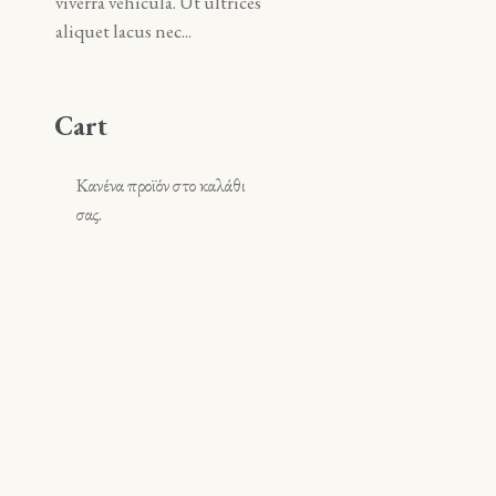
viverra vehicula. Ut ultrices
viverra vehicula. Ut ultrice
aliquet lacus nec...
aliquet lacus nec...
Cart
Κανένα προϊόν στο καλάθι
σας.