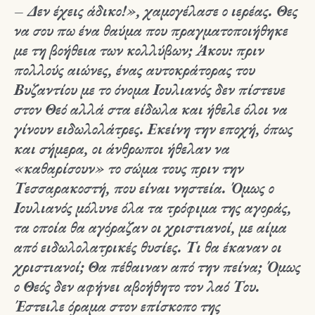
– Δεν έχεις άδικο!», χαμογέλασε ο ιερέας. Θες
να σου πω ένα θαύμα που πραγματοποιήθηκε
με τη βοήθεια των κολλύβων; Άκου: πριν
πολλούς αιώνες, ένας αυτοκράτορας του
Βυζαντίου με το όνομα Ιουλιανός δεν πίστευε
στον Θεό αλλά στα είδωλα και ήθελε όλοι να
γίνουν ειδωλολάτρες. Εκείνη την εποχή, όπως
και σήμερα, οι άνθρωποι ήθελαν να
«καθαρίσουν» το σώμα τους πριν την
Τεσσαρακοστή, που είναι νηστεία. Όμως ο
Ιουλιανός μόλυνε όλα τα τρόφιμα της αγοράς,
τα οποία θα αγόραζαν οι χριστιανοί, με αίμα
από ειδωλολατρικές θυσίες. Τι θα έκαναν οι
χριστιανοί; Θα πέθαιναν από την πείνα; Όμως
ο Θεός δεν αφήνει αβοήθητο τον λαό Του.
Έστειλε όραμα στον επίσκοπο της