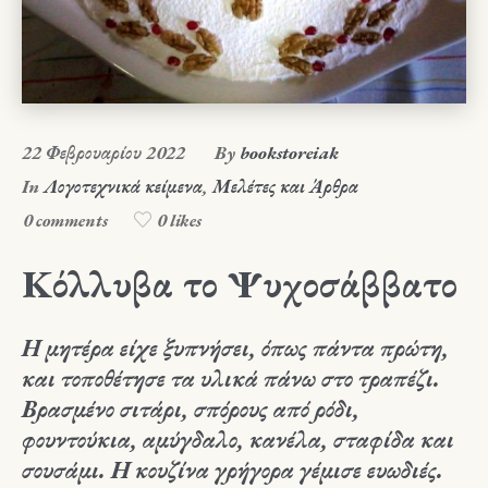
22 Φεβρουαρίου 2022
By
bookstoreiak
In
Λογοτεχνικά κείμενα
,
Μελέτες και Άρθρα
0 comments
0 likes
Κόλλυβα το Ψυχοσάββατο
Η μητέρα είχε ξυπνήσει, όπως πάντα πρώτη,
και τοποθέτησε τα υλικά πάνω στο τραπέζι.
Βρασμένο σιτάρι, σπόρους από ρόδι,
φουντούκια, αμύγδαλο, κανέλα, σταφίδα και
σουσάμι. Η κουζίνα γρήγορα γέμισε ευωδιές.