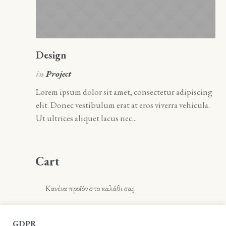
Design
A
in
Project
i
Lorem ipsum dolor sit amet, consectetur adipiscing
Lo
elit. Donec vestibulum erat at eros viverra vehicula.
el
Ut ultrices aliquet lacus nec...
Ut 
Cart
Κανένα προϊόν στο καλάθι σας.
GDPR