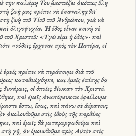
 μὲ τὴν παλάμη Του βαστάζει ἀκόπως ὅλη
 στὴ ζωὴ μας πρέπει νὰ ἐπαναληφθεῖ
ε στὴ ζωὴ τοῦ Υἱοῦ τοῦ Ἀνθρώπου, γιὰ νὰ
καὶ ὀλιγοψυχία. Ἡ ὁδὸς εἶναι κοινὴ σὲ
ῦ τοῦ Χριστοῦ: «Ἐγώ εἰμι ἡ ὁδός»· καὶ
διότι «οὐδεὶς ἔρχεται πρὸς τὸν Πατέρα, εἰ
 ἐμεῖς πρέπει νὰ περάσουμε διὰ τοῦ
ριος καταδιώχθηκε, καὶ ἐμεῖς ἐπίσης θὰ
ς δυνάμεις, οἱ ὁποῖες δίωκαν τὸν Χριστό.
ώθηκε, καὶ ἐμεῖς ἀναπόφευκτα ὀφείλουμε
μαστε ἔστω, ἴσως, καὶ πάνω σὲ ἀόρατους
ν ἀκολουθοῦμε στὶς ὁδοὺς τῆς καρδίας
ηκε, καὶ ἐμεῖς θὰ μεταμορφωθοῦμε καὶ
στὴ γῆ, ἂν ὁμοιωθοῦμε πρὸς Αὐτὸν στὶς