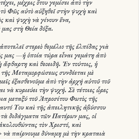
έχει, μέχρις ὅτου γεμίσει ἀπὸ τὴν
 τὸ Φῶς αὐτὸ αὐξηθεῖ στὴν ψυχὴ καὶ
ῶς καὶ ψυχὴ νὰ γίνουν ἕνα,
μας στὴ Θεία δόξα.
οτελεῖ στερεὸ θεμέλιο τῆς ἐλπίδας γιὰ
ς μας —ἡ ὁποία τώρα εἶναι γεμάτη ἀπὸ
 ἄφθαρτη καὶ θεοειδῆ. Ἐν τούτοις, ἡ
ς τῆς Μεταμορφώσεως συνδέεται μὲ
εῖς ἐξασθενοῦμε ἀπὸ τὴν ἀρχή αὐτοῦ τοῦ
 νὰ κυριεύει τὴν ψυχή. Σὲ τέτοιες ὧρες
ια μεταξύ τοῦ Ἀπροσίτου Φωτὸς τῆς
ἑαυτό Του καὶ τῆς ἀπειλητικῆς ἀβύσσου
ε τὰ διδάγματα τῶν Πατέρων μας, οἱ
 ἀκολουθώντας τὸν Χριστό, καὶ
» νὰ παίρνουμε δύναμη μὲ τὴν κραταιὰ