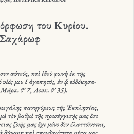
Άρθρα
,
ΠΑΤΕΡΙΚΑ ΚΕΙΜΕΝΑ
όρφωση του Κυρίου.
υ Σαχάρωφ
σεν αὐτούς, καὶ ἰδοὺ φωνὴ ἐκ τῆς
ὁ υἱός μου ὁ ἀγαπητός, ἐν ᾧ εὐδόκησα·
 Μάρκ. θ’ 7, Λουκ. θ’ 35).
ς μεγάλης πανηγύρεως τῆς Ἐκκλησίας,
μὲ τὸν βαθμὸ τῆς προσέγγισής μας ὅσο
γειας ζωῆς μας ὄχι μόνο δὲν ἐλαττώνεται,
ὲ δύναμη καὶ σπουδαιότητα μέσα μας,