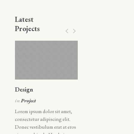
Latest
Projects
Design
Art
in
Project
in
Art
Lorem ipsum dolor sit amet,
Lorem ipsum dolor sit amet
consectetur adipiscing elit.
consectetur adipiscing elit.
Donec vestibulum erat at eros
Donec vestibulum erat at e