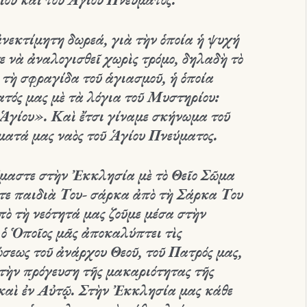
νεκτίμητη δωρεά, γιὰ τὴν ὁποία ἡ ψυχή
τε νὰ ἀναλογισθεῖ χωρὶς τρόμο, δηλαδὴ τὸ
 τὴ σφραγίδα τοῦ ἁγιασμοῦ, ἡ ὁποία
ατός μας μὲ τὰ λόγια τοῦ Μυστηρίου:
Ἁγίου».
Καὶ ἔτσι γίναμε σκήνωμα τοῦ
ματά μας ναὸς τοῦ Ἁγίου Πνεύματος.
όμαστε στὴν Ἐκκλησία μὲ τὸ Θεῖο Σῶμα
τε παιδιὰ Του- σάρκα ἀπὸ τὴ Σάρκα Του
πὸ τὴ νεότητά μας ζοῦμε μέσα στὴν
 ὁ Ὁποῖος μᾶς ἀποκαλύπτει τὶς
σεως τοῦ ἀνάρχου Θεοῦ, τοῦ Πατρός μας,
 τὴν πρόγευση τῆς μακαριότητας τῆς
 καὶ ἐν Αὐτῷ. Στὴν Ἐκκλησία μας κάθε