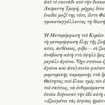
ἀπὸ τὸ σκοτάδι πού τὴν διακατ
Ἀκόρεστη Τροφή, μέχρις ὅτου
ἑνωθεῖ μαζί της τόσο, ὥστε Φ
προκαταγγέλλοντας τὴ θέωσή 
Ἡ Μεταμόρφωση τοῦ Κυρίου ἀπ
τὴ μεταμόρφωση ὅλης τῆς ζωῆ
κόπο, ἀσθένειες, φόβο— σὲ ζωὴ
ἀνάβαση αὐτὴ στὸ ὑψηλὸ ὄρο
μεγάλο ἀγώνα. Ὄχι σπάνια ἐμ
ἀγώνα καὶ ἀπελπισία φαίνεται
μαρτυρικῆς παραμονῆς στὰ ὅρ
Θεότητας πού ἕλκει πρὸς τὸν 
τοῦ σκότους, νὰ ἐνθυμούμαστ
ὁποῖοι διήνυσαν τὴν ὁδὸ αὐτὴ
«ἐζωσμένοι τὰς ὀσφύας ἡμῶν