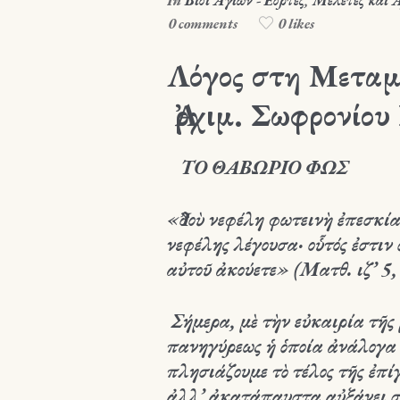
In
Βίοι Αγίων - Εορτές
,
Μελέτες και 
0 comments
0 likes
Λόγος στη Μεταμ
Ἀρχιμ. Σωφρονίο
ΤΟ ΘΑΒΩΡΙΟ ΦΩΣ
«Ἰδοὺ νεφέλη φωτεινὴ ἐπεσκία
νεφέλης λέγουσα· οὗτός ἐστιν 
αὐτοῦ ἀκούετε
» (Ματθ. ιζ’ 5,
Σήμερα, μὲ τὴν εὐκαιρία τῆ
πανηγύρεως ἡ ὁποία ἀνάλογα 
πλησιάζουμε τὸ τέλος τῆς ἐπί
ἀλλ’ ἀκατάπαυστα αὐξάνει σ