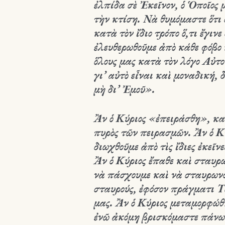
ἐλπίδα σὲ Ἐκεῖνον, ὁ Ὁποῖος
τὴν κτίση. Νὰ θυμόμαστε ὅτι
κατὰ τὸν ἴδιο τρόπο ὅ,τι ἔγιν
ἐλευθερωθοῦμε ἀπὸ κάθε φόβο 
ὅλους μας κατὰ τὸν λόγο Αὐτο
γι’ αὐτὸ εἶναι καὶ μοναδική, 
μὴ δι’ Ἐμοῦ».
Ἂν ὁ Κύριος «ἐπειράσθη», καὶ
πυρὸς τῶν πειρασμῶν. Ἂν ὁ Κύ
διωχθοῦμε ἀπὸ τὶς ἴδιες ἐκεῖνε
Ἂν ὁ Κύριος ἔπαθε καὶ σταυρ
νὰ πάσχουμε καὶ νὰ σταυρωνό
σταυρούς, ἐφόσον πράγματι Τὸ
μας. Ἂν ὁ Κύριος μεταμορφώθ
ἐνῶ ἀκόμη βρισκόμαστε πάνω 