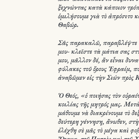
ξεχνώντας κατὰ κάποιον τρόπ
ὁμιλήσουμε γιὰ τὸ ἀπρόσιτο 
Θαβώρ.
Σᾶς παρακαλῶ, παραβλέψτε 
μου- κλεῖστε τὰ μάτια σας στ
μου, μᾶλλον δέ, ἂν εἶναι δυνα
φύλακες τοῦ ὄρους Ἐφραίμ, π
ἀναβῶμεν εἰς τὴν Σιών πρὸς 
Ὁ Θεός, «ὁ ποιήσας τὸν οὐραόν
κοιλίας τῆς μητρός μας. Μετ
μάθουμε νὰ διακρίνουμε τὸ δε
δεύτερη γέννηση, ἄνωθεν, στ
ἐλέχθη σὲ μᾶς
τὸ μέγα καὶ φοβ
Ὄνομα, τοῦ Πατρὸς καὶ τοῦ Υ