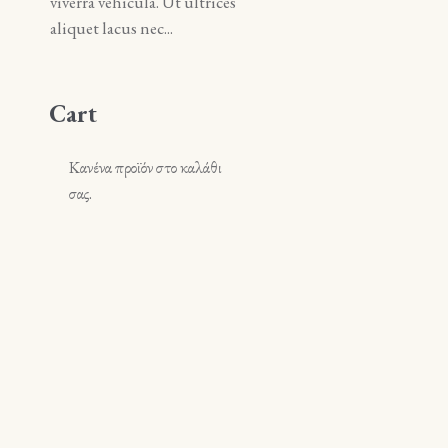
viverra vehicula. Ut ultrices
viverra vehicula. Ut ultrice
aliquet lacus nec...
aliquet lacus nec...
Cart
Κανένα προϊόν στο καλάθι
σας.