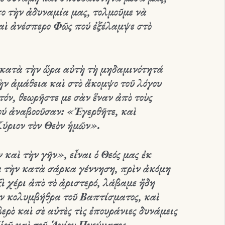
ο τὴν ἀδυναμία μας, τολμοῦμε νὰ
καὶ ἀνέσπερο Φῶς πού ἐξέλαμψε στὸ
κατὰ τὴν ὥρα αὐτὴ τὴ μηδαμινότητά
ὴν ἀμάθεια καὶ στὸ ἄκομψο τοῦ λόγου
τόν, θεωρῆστε με σὰν ἕναν ἀπὸ τοὺς
ού ἀναβοοῦσαν: «Ἐγερθῆτε, καὶ
Κύριον τὸν Θεὸν ἡμῶν».
 καὶ τὴν γῆν», εἶναι ὁ Θεός μας ἐκ
ὰ τὴν κατὰ σάρκα γέννηση, πρὶν ἀκόμη
ξὶ χέρι ἀπὸ τὸ ἀριστερό, λάβαμε ἤδη
ὴν κολυμβήθρα τοῦ Βαπτίσματος, καὶ
ερὸ καὶ σὲ αὐτὲς τὶς ἐπουράνιες δυνάμεις
ἱοῦ καὶ τοῦ Ἁγίου Πνεύματος.