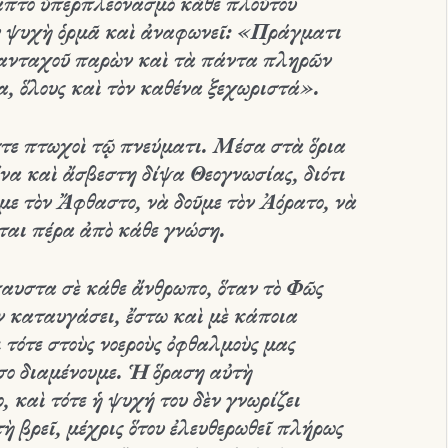
απτο ὑπερπλεονασμὸ κάθε πλούτου
ν ψυχὴ ὁρμᾶ καὶ ἀναφωνεῖ: «Πράγματι
πανταχοῦ παρὼν καὶ τὰ πάντα πληρῶν
, ὅλους καὶ τὸν καθένα ξεχωριστά».
στε πτωχοὶ τῷ πνεύματι. Μέσα στὰ ὅρια
ίνα καὶ ἄσβεστη δίψα Θεογνωσίας, διότι
με τὸν Ἄφθαστο, νὰ δοῦμε τὸν Ἀόρατο, νὰ
ται πέρα ἀπὸ κάθε γνώση.
αυστα σὲ κάθε ἄνθρωπο, ὅταν τὸ Φῶς
ν καταυγάσει, ἔστω καὶ μὲ κάποια
 τότε στοὺς νοεροὺς ὀφθαλμοὺς μας
σο διαμένουμε. Ἡ ὅραση αὐτὴ
 καὶ τότε ἡ ψυχή του δὲν γνωρίζει
ὴ βρεῖ, μέχρις ὅτου ἐλευθερωθεῖ πλήρως