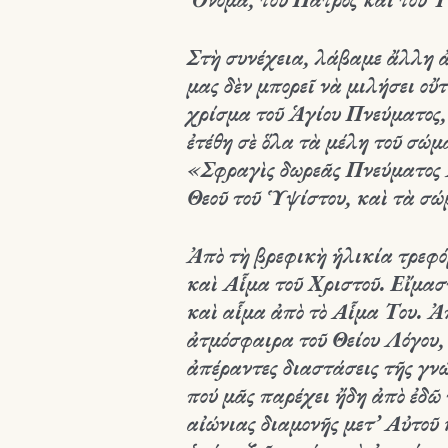
Στὴ συνέχεια, λάβαμε ἄλλη ἀ
μας δὲν μπορεῖ νὰ μιλήσει οὔ
χρίσμα τοῦ Ἁγίου Πνεύματος,
ἐτέθη σὲ ὅλα τὰ μέλη τοῦ σώμ
«Σφραγὶς δωρεᾶς Πνεύματος 
Θεοῦ τοῦ Ὑψίστου, καὶ τὰ σώ
Ἀπὸ τὴ βρεφικὴ ἡλικία τρεφ
καὶ Αἷμα τοῦ Χριστοῦ. Εἴμασ
καὶ αἷμα ἀπὸ τὸ Αἷμα Του. Ἀ
ἀτμόσφαιρα τοῦ Θείου Λόγου,
ἀπέραντες διαστάσεις τῆς γνώ
πού μᾶς παρέχει ἤδη ἀπὸ ἐδῶ
αἰώνιας διαμονῆς μετ’ Αὐτοῦ