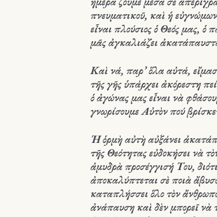
ἡμέρα ζοῦμε μέσα σὲ ἀπερίγρ
πνευματικοῦ, καὶ ἡ εὐγνώμω
εἶναι πλούσιος ὁ Θεός μας
, ὁ 
μᾶς ἀγκαλιάζει ἀκατάπαυστα
Καὶ νά, παρ’ ὅλα αὐτά, εἴμα
τῆς γῆς ὑπάρχει ἀκόρεστη πε
ὁ ἀγώνας μας εἶναι νὰ φθάσου
γνωρίσουμε Αὐτὸν πού βρίσκε
Ή ὁρμὴ αὐτὴ αὐξάνει ἀκατάπ
τῆς Θεότητας εὐδοκήσει νὰ τὸ
ἀμυδρὰ προσέγγισή Του, διότι
ἀποκαλύπτεται σὲ ποιὰ ἄβυσ
καταπλήσσει ὅλο τὸν ἄνθρωπο,
ἀνάπαυση καὶ δὲν μπορεῖ νὰ τ