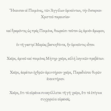
Ἥκουσαν οἱ Ποιμένες, τῶν Ἀγγέλων ὑμνούντων, τήν ἔνσαρκον
Χριστοῦ παρουσίαν·
καί δραμόντες ὠς πρός Ποιμένα, θεωρούσι τοῦτον ὡς ἀμνόν ἄμωμον,
ἐν τῆ γαστρί Μαρίας βοσκηθέντα, ἥν ὑμνοῦντες εἶπον.
Χαῖρε, ἀμνοῦ καί ποιμένος Μήτηρ· χαῖρε, αὐλή λογικῶν προβάτων.
Χαῖρε, ἀοράτων ἐχθρῶν ἀμυντήριον· χαῖρε, Παραδείσου θυρῶν
ἀνοικτήριον.
Χαῖρε, ὅτι τά οὐράνια συναγέλλεται τῆ γῆ· χαῖρε, ὅτι τά ἐπίγεια
συγχορεύει οὐρανοῖς.