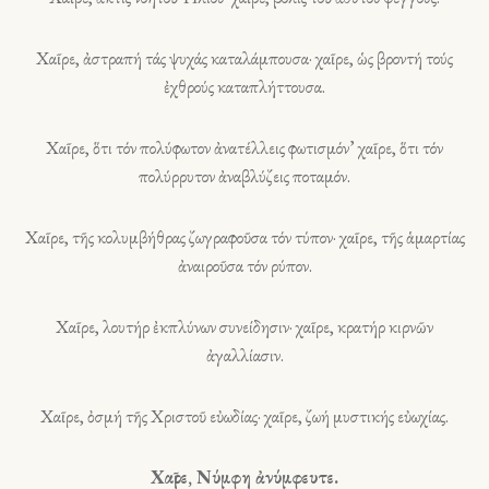
Χαῖρε, ἀστραπή τάς ψυχάς καταλάμπουσα· χαῖρε, ὡς βροντή τούς
ἐχθρούς καταπλήττουσα.
Χαῖρε, ὅτι τόν πολύφωτον ἀνατέλλεις φωτισμόν’ χαῖρε, ὅτι τόν
πολύρρυτον ἀναβλύζεις ποταμόν.
Χαῖρε, τῆς κολυμβήθρας ζωγραφοῦσα τόν τύπον· χαῖρε, τῆς ἁμαρτίας
ἀναιροῦσα τόν ρύπον.
Χαῖρε, λουτήρ ἐκπλύνων συνείδησιν· χαῖρε, κρατήρ κιρνῶν
ἀγαλλίασιν.
Χαῖρε, ὀσμή τῆς Χριστοῦ εὐωδίας· χαῖρε, ζωή μυστικής εὐωχίας.
Χαῖρε, Νύμφη ἀνύμφευτε.