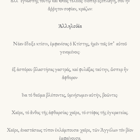
ἀλλ’ ἐγνώσθης τούτῳ καί Θεός τέλειος· διόπερ ἐξεπλάγη, σου ήν
ἄῤῥητον σοφίαν, κράζων:
Ἀλληλούϊα
Νέαν ἔδειξε κτίσιν, ἐμφανίσας ὁ Κτίστης, ἡμῖν τοῖς ὑπ’ αὐτοῦ
γενομένοις·
ἐξ ἀσπόρου βλαστήσας γαστρός, καί φυλάξας ταύτην, ὥσπερ ἦν
ἄφθορον·
ἵνα τό θαῦμα βλέποντες, ὑμνήσωμεν αὐτήν, βοῶντες·
Χαῖρε, τό ἄνθος τῆς ἀφθαρσίας· χαῖρε, τό στέφος τῆς ἐγκρατείας.
Χαῖρε, ἀναστάσεως τύπον ἐκλάμπουσα· χαῖρε, τῶν Ἀγγέλων τόν βίον
ἐμφαίνουσα.