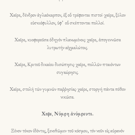
Χαῖρε, δένδρον ἀγλαόκαρπον, ἐξ οὗ τρέφονται πιστοί· χαῖρε, ξύλον
εὐσκιόφυλλον, ὑφ’ οὗ σκέπτονται πολλοί.
Χαῖρε, κυοφοροῦσα ὁδηγόν πλανωμένοις· χαῖρε, ἀπογεννῶσα
λυτρωτήν αἰχμαλώτοις.
Χαῖρε, Κριτοῦ δικαίου δυσώπησις· χαῖρε, πολλῶν πταιόντων
συγxώρησις.
Χαῖρε, στολή τῶν γυμνῶν παῤῥησίας· χαῖρε, στοργή πάντα πόθον
νικῶσα.
Χαῖρε, Νύμφη ἀνύμφευτε.
Ξένον τόκον ἰδόντες, ξενοθῶμεν τοῦ κόσμου, τόν νοῦν εἰς αὐρανόν