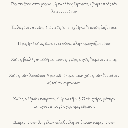
Γνῶσιν ἄγνωστον γνῶναι, ἡ παρθένος ζητοῦσα, ἐβόησε πρός τόν
λειτουργοῦντα·
Ἐκ λαγόνων ἁγνῶν, Υἱόν πῶς ἐστι τεχθῆναι δυνατόν; λέξον μοι.
Προς ἥν ἐκεῖνος ἔφησεν ἐν φόφω, πλήν κραυγάζων οὕτω·
Χαῖρε, βουλῆς ἀποῤῥήτου μύστις· χαῖρε, σιγῆς δεομένων πίστις.
Χαῖρε, τῶν θαυμάτων Χριστοῦ τό προοίμιον· χαῖρε, τῶν δογμάτων
αὐτοῦ τό κεφάλαιον.
Χαῖρε, κλίμαξ ἐπουράνιε, δἰ ἥς κατέβη ὁ Θεός· χαῖρε, γέφυρα
μετάγουσα τούς ἐκ γῆς πρός οὐρανόν.
Χαῖρε, τό τῶν Ἀγγελων πολυθρύλητον θαῦμα· χαῖρε, τό τῶν