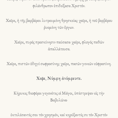
φιλάνθρωπον ἐπιδείξασα Χριστόν.
Χαῖρε, ἡ τῆς βαρβάρου λυτρουμένη θρησκείας· χαῖρε, ἡ τοῦ βορβόρου
ῥυομένη τῶν ἔργων.
Χαῖρε, πυρός προσκύνησιν παύσασα· χαῖρε, φλογός παθῶν
ἀπαλλάτουσα.
Χαῖρε, πιστῶν ὁδηγέ σωφροσύνης· χαῖρε, πασῶν γενεῶν εὐφροσύνη.
Χαῖρε, Νύμφη ἀνύμφευτε.
Κήρυκες θεοφόροι γεγονότες οἱ Μάγοι, ὑπέστρεψαν εἰς τήν
Βαβυλῶνα·
ἐκτελέσαντές σου τόν χρησμόν, καί κηρύξαντές σε τόν Χριστόν