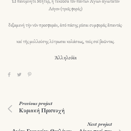
Ὤ πανύμνητε Μῆτερ, ἡ τεκοῦσα τόν πάντων Ἀγίων ἁγιώτατον
Λόγον (τρεῖς φορές)
δεξαμενή τήν νῦν προσφοράν, ἀπό πάσης ρῦσαι συμφορᾶς ἅπαντάς·
καί τῆς μελλούσης λύτρωσαι κολάσεως, τούς σοί βοῶντας.
Ἀλληλούϊα
Previous
project
Κυριακή Προσευχή
Next
project
Αγίου Γρηγορίου Θεολόγου – Λόγος περί του