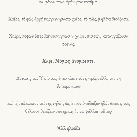
δαιμόνων πολυθρήνητον τραῦμα.
Χαῖρε, τό φῶς ἀῤῥήτως γεννήσασα· χαῖρε, τό πῶς, μηδένα διδάξασα.
Χαῖρε, σοφῶν ὑπερβαίνουσα γνῶσιν· χαῖρε, πιστῶν, καταυγάζουσα
φρένας.
Χαῖρε, Νύμφη ἀνύμφευτε.
Δύναμις τοῦ Ὑψίστου, ἐπεσκίασε τότε, πρός σύλληψιν τῆ
Ἀπειρογάμω·
καί τήν εὔκαρπον ταύτης νηδύν, ὡς ἀγρόν ὑπέδειξεν ἡδύν ἅπασι, τοῖς
θέλουσι θερίζειν σωτηρίαν, ἐν τῶ ψάλλειν οὕτως·
Ἀλληλούϊα