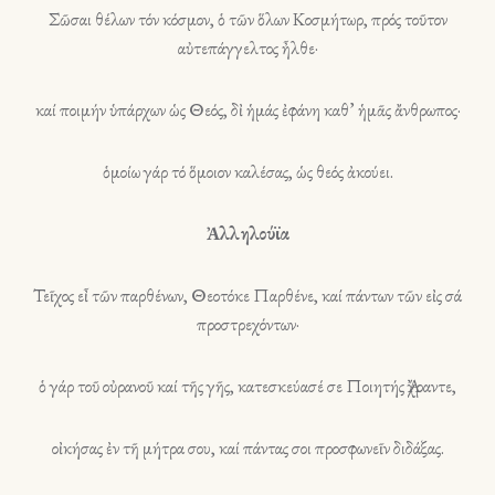
Σῶσαι θέλων τόν κόσμον, ὁ τῶν ὅλων Κοσμήτωρ, πρός τοῦτον
αὐτεπάγγελτος ἦλθε·
καί ποιμήν ὑπάρχων ὡς Θεός, δἰ ἡμάς ἐφάνη καθ’ ἡμᾶς ἄνθρωπος·
ὁμοίω γάρ τό ὅμοιον καλέσας, ὡς θεός ἀκούει.
Ἀλληλούϊα
Τεῖχος εἶ τῶν παρθένων, Θεοτόκε Παρθένε, καί πάντων τῶν εἰς σά
προστρεχόντων·
ὁ γάρ τοῦ οὐρανοῦ καί τῆς γῆς, κατεσκεύασέ σε Ποιητής Ἄχραντε,
οἰκήσας ἐν τῆ μήτρα σου, καί πάντας σοι προσφωνεῖν διδάξας.