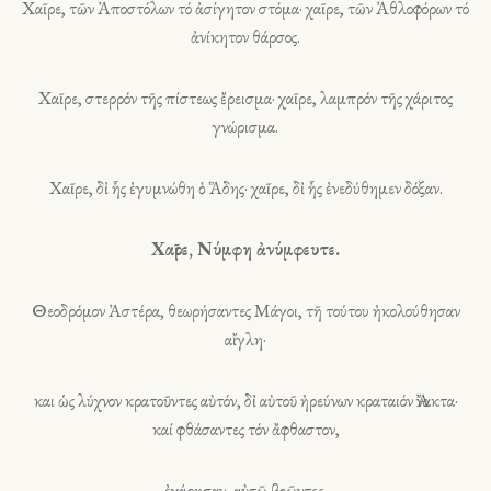
Χαῖρε, τῶν Ἀποστόλων τό ἀσίγητον στόμα· χαῖρε, τῶν Ἀθλοφόρων τό
ἀνίκητον θάρσος.
Χαῖρε, στερρόν τῆς πίστεως ἔρεισμα· χαῖρε, λαμπρόν τῆς χάριτος
γνώρισμα.
Χαῖρε, δἰ ἧς ἐγυμνώθη ὁ Ἅδης· χαῖρε, δἰ ἧς ἐνεδύθημεν δόξαν.
Χαῖρε, Νύμφη ἀνύμφευτε.
Θεοδρόμον Ἀστέρα, θεωρήσαντες Μάγοι, τῆ τούτου ἠκολούθησαν
αἴγλη·
και ὡς λύχνον κρατοῦντες αὐτόν, δἰ αὐτοῦ ἠρεύνων κραταιόν Ἄνακτα·
καί φθάσαντες τόν ἄφθαστον,
ἐχάρησαν, αὐτῶ βοῶντες.