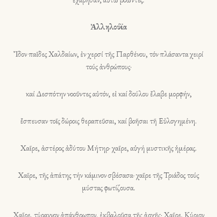
Ἀλληλούϊα
Ἴδον παῖδες Χαλδαίων, ἐν χερσί τῆς Παρθένου, τόν πλάσαντα χειρί
τούς ἀνθρώπους·
καί Δεσπότην νοοῦντες αὐτόν, εἰ καί δούλου ἔλαβε μορφήν,
ἔσπευσαν τοῖς δώροις θεραπεῦσαι, καί βοῆσαι τῆ Εὐλογημένη.
Χαῖρε, ἀστέρος ἀδύτου Μήτηρ· χαῖρε, αὑγή μυστικῆς ἡμέρας.
Χαῖρε, τῆς ἀπάτης τήν κάμινον σβέσασα· χαῖρε τῆς Τριάδος τούς
μύστας φωτίζουσα.
Χαῖρε, τύραννον ἀπάνθρωπον, ἐκβαλοῦσα τῆς ἀρχῆς· Χαῖρε, Κύριον