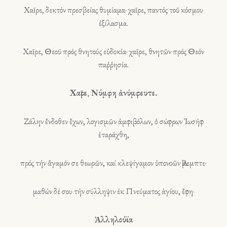
Χαῖρε, δεκτόν πρεσβείας θυμίαμα· χαῖρε, παντός τοῦ κόσμου
ἐξίλασμα.
Χαῖρε, Θεοῦ πρός θνητούς εὐδοκία· χαῖρε, θνητῶν πρός Θεόν
παῤῥησία.
Χαῖρε, Νύμφη ἀνύμφευτε.
Ζάλην ἔνδοθεν ἔχων, λογισμῶν ἀμφιβόλων, ὁ σώφρων Ἰωσήφ
ἐταράχθη,
πρός τήν ἄγαμόν σε θεωρῶν, καί κλεψίγαμον ὑπονοῶν Ἄμεμπτε·
μαθών δέ σου τήν σύλληψιν έκ Πνεύματος ἁγίου, ἔφη·
Ἀλληλούϊα