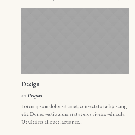
Design
A
in
Project
i
Lorem ipsum dolor sit amet, consectetur adipiscing
Lo
elit. Donec vestibulum erat at eros viverra vehicula.
el
Ut ultrices aliquet lacus nec...
Ut 