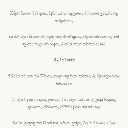
Χάριν δοῦναι θελήσας, ὀφλημάτων ἀρχαίων, ὁ πάντων χρεωλύτης
ἀνθρώπων,
ἐπεδήμησε δἰ ἑαυτοῦ, πρός τούς ἀποδήμους τῆς αὑτοῦ χάριτος· καί
σχίσας τό χειρόγραφον, ἀκούει παρά πάντων οὕτως.
Ἀλληλούϊα
Ψάλλοντές σου τόν Τόκον, ἀνυμνοῦμέν σε πάντες, ὡς ἔμψυχον ναόν,
Θεοτόκε·
ἐν τῆ σῆ γάρ οἰκήσας γαστρί, ὁ συνέχων πάντα τῆ χειρί Κύριος,
ἡγίασεν, ἐδόξασεν, ἐδίδαξε βοᾶν σοι πάντας.
Χαῖρε, σκηνή τοῦ Θεοῦ καί Λόγου· χαῖρε, Ἁγία Ἁγίων μείζων.