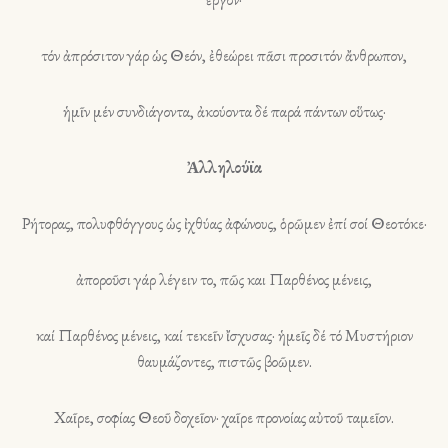
τόν ἀπρόσιτον γάρ ὡς Θεόν, ἐθεώρει πᾶσι προσιτόν ἄνθρωπον,
ἡμῖν μέν συνδιάγοντα, ἀκούοντα δέ παρά πάντων οὕτως·
Ἀλληλούϊα
Ρήτορας, πολυφθόγγους ὡς ἰχθύας ἀφώνους, ὁρῶμεν ἐπί σοί Θεοτόκε·
ἀποροῦσι γάρ λέγειν το, πῶς και Παρθένος μένεις,
καί Παρθένος μένεις, καί τεκεῖν ἴσχυσας· ἡμεῖς δέ τό Μυστήριον
θαυμάζοντες, πιστῶς βοῶμεν.
Χαῖρε, σοφίας Θεοῦ δοχεῖον· χαῖρε προνοίας αὐτοῦ ταμεῖον.