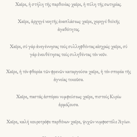
Χαῖρε, ἡ στήλη τῆς παρθενίας· χαῖρε, ἡ πύλη τῆς σωτηρίας.
Χαῖρε, ἀρχηγέ νοητῆς ἀναπλάσεως· χαῖρε, χορηγέ θεϊκῆς
ἀγαθότητος.
Χαῖρε, σύ γάρ ἀνεγέννησας τούς συλληφθέντας αἰσχρώς· χαῖρε, σύ
γάρ ἐνουθέτησας τούς συληθέντας τόν νοῦν.
Χαῖρε, ἡ τόν φθορέα τῶν φρενῶν καταργούσα· χαῖρε, ἡ τόν σπορέα τῆς
ἁγνείας τεκοῦσα.
Χαῖρε, παστάς ἀσπόρου νυμφεύσεως· χαῖρε, πιστούς Κυρίω
ἁρμόζουσα.
Χαῖρε, καλή κουροτρόφε παρθένων· χαῖρε, ψυχῶν νυμφοστόλε Ἁγίων.