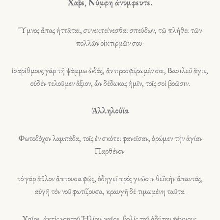
Χαῖρε, Νύμφη ἀνύμφευτε.
Ὕμνος ἅπας ἡττᾶται, συνεκτείνεσθαι σπεύδων, τῶ πλήθει τῶν
πολλῶν οἰκτιρμῶν σου·
ἰσαρίθμους γάρ τῆ ψάμμω ὠδάς, ἄν προσφέρωμέν σοι, Βασιλεῦ ἅγιε,
οὐδέν τελοῦμεν ἄξιον, ὧν δέδωκας ἡμῖν, τοῖς σοί βοῶσιν.
Ἀλληλούϊα
Φωτοδόχον λαμπάδα, τοῖς ἐν σκότει φανεῖσαν, ὁρώμεν τήν ἁγίαν
Παρθένον·
τό γάρ ἄϋλον ἅπτουσα φῶς, ὁδηγεῖ πρός γνῶσιν θεϊκήν ἅπαντάς,
αὐγῆ τόν νοῦ φωτίζουσα, κραυγῆ δέ τιμωμένη ταῦτα.
Χαῖρε, ἀκτίς νοητοῦ Ἡλίου· χαῖρε, βολίς τοῦ ἀδύτου φέγγους.