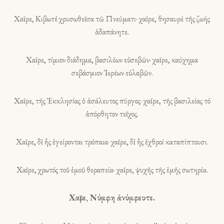
Χαῖρε, Κιβωτέ χρυσωθεῖσα τῶ Πνεύματι· χαῖρε, θησαυρέ τῆς ζωής
ἀδαπάνητε.
Χαῖρε, τίμιον διάδημα, βασιλέων εὐσεβῶν· χαῖρε, καύχημα
σεβάσμιον Ἱερέων εὐλαβῶν.
Χαῖρε, τῆς Ἐκκλησίας ὁ ἀσάλευτος πύργος· χαῖρε, τῆς βασιλείας τό
ἀπόρθητον τεῖχος.
Χαῖρε, δἰ ἧς ἐγείρονται τρόπαια· χαῖρε, δἰ ἧς ἐχθροί καταπίπτουσι.
Χαῖρε, χρωτός τοῦ ἐμοῦ θεραπεία· χαῖρε, ψυχῆς τῆς ἐμῆς σωτηρία.
Χαῖρε, Νύμφη ἀνύμφευτε.