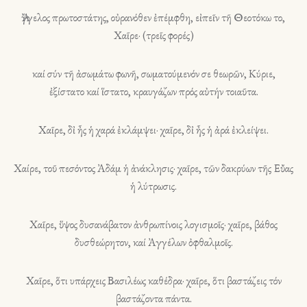
Ἄγγελος πρωτοστάτης, οὐρανόθεν ἐπέμφθη, εἰπεῖν τῆ Θεοτόκω το,
Χαῖρε· (τρεῖς φορές)
καί σύν τῆ ἀσωμάτω φωνῆ, σωματούμενόν σε θεωρῶν, Κύριε,
ἐξίστατο καί ἵστατο, κραυγάζων πρός αὐτήν τοιαῦτα.
Χαῖρε, δἰ ἦς ἡ χαρά ἐκλάμψει· χαῖρε, δἰ ἦς ἡ ἀρά ἐκλείψει.
Χαίρε, τοῦ πεσόντος Ἀδάμ ἡ ἀνάκλησις· χαῖρε, τῶν δακρύων τῆς Εὔας
ἡ λύτρωσις.
Χαῖρε, ὕψος δυσανάβατον ἀνθρωπίνοις λογισμοῖς· χαῖρε, βάθος
δυσθεώρητον, καί Ἀγγέλων ὀφθαλμοῖς.
Χαῖρε, ὅτι υπάρχεις Βασιλέως καθέδρα· χαῖρε, ὅτι βαστάζεις τόν
βαστάζοντα πάντα.