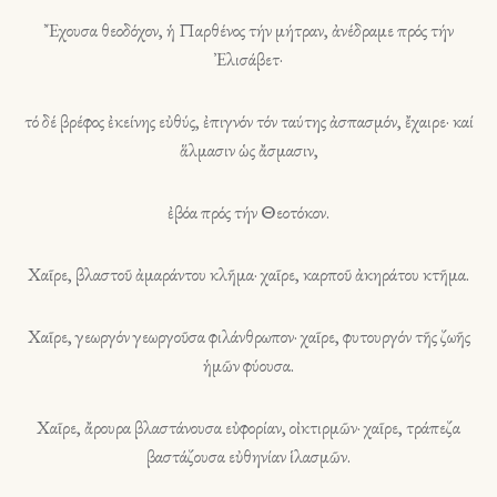
Ἔχουσα θεοδόχον, ἡ Παρθένος τήν μήτραν, ἀνέδραμε πρός τήν
Ἐλισάβετ·
τό δέ βρέφος ἐκείνης εὐθύς, ἐπιγνόν τόν ταύτης ἀσπασμόν, ἔχαιρε· καί
ἅλμασιν ὡς ἄσμασιν,
ἐβόα πρός τήν Θεοτόκον.
Χαῖρε, βλαστοῦ ἀμαράντου κλῆμα· χαῖρε, καρποῦ ἀκηράτου κτῆμα.
Χαῖρε, γεωργόν γεωργοῦσα φιλάνθρωπον· χαῖρε, φυτουργόν τῆς ζωῆς
ἡμῶν φύουσα.
Χαῖρε, ἄρουρα βλαστάνουσα εὐφορίαν, οἰκτιρμῶν· χαῖρε, τράπεζα
βαστάζουσα εὐθηνίαν ἱλασμῶν.