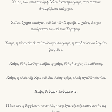
Χαῖρε, τῶν ἀπίστων ἀμφίβολον ἄκουσμα· χαῖρε, τῶν πιστῶν
ἀναμφίβολον καύχημα.
Χαῖρε, ὄχημα πανάγιον τοῦ ἐπί τῶν Χερουβείμ· χαῖρε, οἴκημα
πανάριστον τοῦ ἐπί τῶν Σεραφείμ.
Χαῖρε, ἡ τἀναντία εἰς ταὐτό ἀγαγοῦσα· χαῖρε, ἡ παρθενίαν καί λοχείαν
ζευγνῦσα.
Χαῖρε, δἰ ἧς ἐλύθη παράβασις· χαῖρε, δἰ ἧς ἠνοίχθη Παράδεισος.
Χαῖρε, ἡ κλείς τῆς Χριστοῦ Βασιλείας· χαῖρε, ἐλπίς ἀγαθῶν αἰωνίων.
Χαῖρε, Νύμφη ἀνύμφευτε.
Πᾶσα φύσις Ἀγγέλων, κατεπλάγη τό μέγα, τῆς σῆς ἐνανθρωπήσεως
ἔργον·