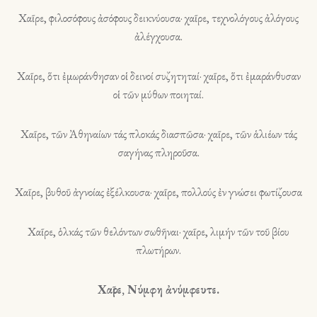
Χαῖρε, φιλοσόφους ἀσόφους δεικνύουσα· χαῖρε, τεχνολόγους ἀλόγους
ἀλέγχουσα.
Χαῖρε, ὅτι ἐμωράνθησαν οἱ δεινοί συζητηταί· χαῖρε, ὅτι ἐμαράνθυσαν
οἱ τῶν μύθων ποιηταί.
Χαῖρε, τῶν Ἀθηναίων τάς πλοκάς διασπῶσα· χαῖρε, τῶν ἁλιέων τάς
σαγήνας πληροῦσα.
Χαῖρε, βυθοῦ ἀγνοίας ἐξέλκουσα· χαῖρε, πολλούς ἐν γνώσει φωτίζουσα
Χαῖρε, ὁλκάς τῶν θελόντων σωθῆναι· χαῖρε, λιμήν τῶν τοῦ βίου
πλωτήρων.
Χαῖρε, Νύμφη ἀνύμφευτε.