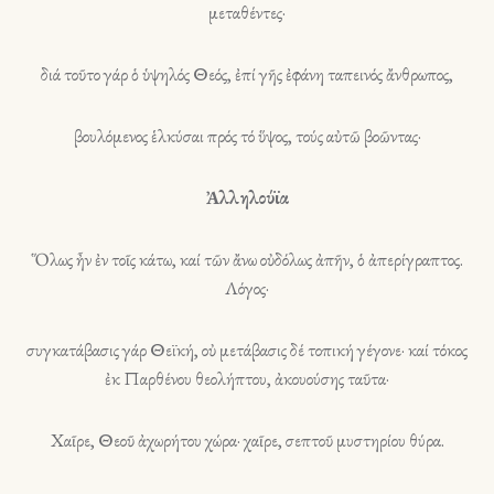
μεταθέντες·
διά τοῦτο γάρ ὁ ὑψηλός Θεός, ἐπί γῆς ἐφάνη ταπεινός ἄνθρωπος,
βουλόμενος ἑλκύσαι πρός τό ὕψος, τούς αὐτῶ βοῶντας·
Ἀλληλούϊα
Ὅλως ἦν ἐν τοῖς κάτω, καί τῶν ἄνω οὐδόλως ἀπῆν, ὁ ἀπερίγραπτος.
Λόγος·
συγκατάβασις γάρ Θεϊκή, οὐ μετάβασις δέ τοπική γέγονε· καί τόκος
ἐκ Παρθένου θεολήπτου, ἀκουούσης ταῦτα·
Χαῖρε, Θεοῦ ἀχωρήτου χώρα· χαῖρε, σεπτοῦ μυστηρίου θύρα.