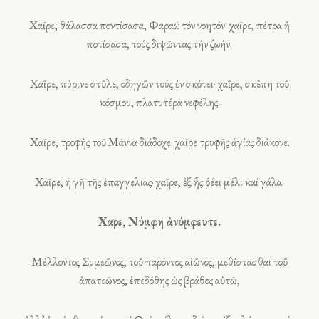
Χαῖρε, θάλασσα ποντίσασα, Φαραώ τόν νοητόν· χαῖρε, πέτρα ἡ
ποτίσασα, τούς διψῶντας τήν ζωήν.
Χαῖρε, πύρινε στῦλε, οδηγῶν τούς ἐν σκότει· χαῖρε, σκέπη τοῦ
κόσμου, πλατυτέρα νεφέλης.
Χαῖρε, τροφής τοῦ Μάννα διάδοχε· χαῖρε τρυφῆς ἁγίας διάκονε.
Χαῖρε, ἡ γῆ τῆς ἐπαγγελίας· χαῖρε, ἐξ ἦς ῥέει μέλι καί γάλα.
Χαῖρε, Νύμφη ἀνύμφευτε.
Μέλλοντος Συμεῶνος, τοῦ παρόντος αἰῶνος, μεθίστασθαι τοῦ
ἀπατεῶνος, ἐπεδόθης ὡς βράθος αὐτῶ,