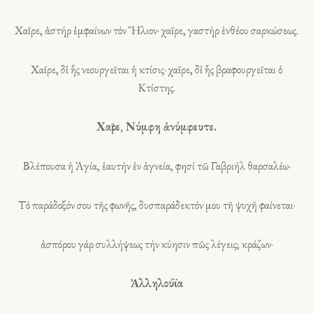
Χαῖρε, ἀστήρ ἐμφαίνων τόν Ἥλιον· χαῖρε, γαστήρ ἐνθέου σαρκώσεως.
Χαῖρε, δἰ ἧς νεουργεῖται ἡ κτίσις· χαῖρε, δἰ ἧς βραφουργεῖται ὁ
Κτίστης.
Χαῖρε, Νύμφη ἀνύμφευτε.
Βλέπουσα ἡ Ἁγία, ἑαυτήν ἐν ἁγνεία, φησί τῶ Γαβριήλ θαρσαλέω·
Τό παράδοξόν σου τῆς φωνῆς, δυσπαράδεκτόν μου τῆ ψυχῆ φαίνεται·
ἀσπόρου γάρ συλλήψεως τήν κύησιν πῶς λέγεις; κράζων·
Ἀλληλούϊα