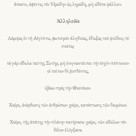
ἅπασιν, ἀφέντες τόν Ἡρώδην ὡς ληρώδη, μή εἰδότα ψάλλειν.
Ἀλληλούϊα
Λάμψας ἐν τῆ Αἰγύπτω, φωτισμόν ἀληθείας, ἐδίωξας τοῦ ψεύδους τό
σκότος·
τά γάρ εἴδωλα ταύτης Σωτήρ, μή ἐνεγκαντά σου τήν ἰσχύν πέπτωκεν·
οἱ τούτων δέ ῥυσθέντες,
ἐβόων πρός τήν Θεοτόκον.
Χαῖρε, ἀνόρθωσις τῶν ἀνθρώπων· χαῖρε, κατάπτωσις τῶν δαιμόνων.
Χαῖρε, τῆς ἀπάτης τήν πλάνην πατήσασα· χαῖρε, τῶν εἰδώλων τόν
δόλον ἐλέγξασα.