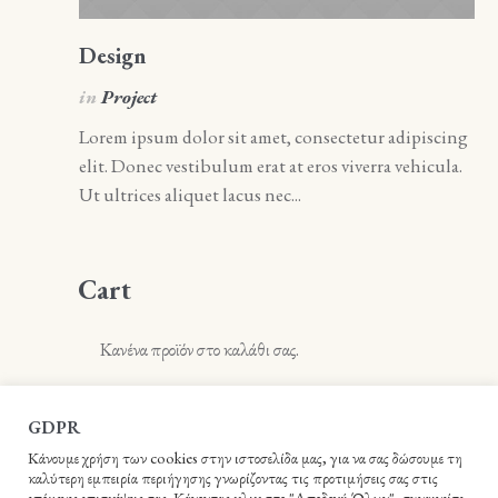
Design
A
in
Project
i
Lorem ipsum dolor sit amet, consectetur adipiscing
Lo
elit. Donec vestibulum erat at eros viverra vehicula.
el
Ut ultrices aliquet lacus nec...
Ut 
Cart
Κανένα προϊόν στο καλάθι σας.
GDPR
Κάνουμε χρήση των cookies στην ιστοσελίδα μας, για να σας δώσουμε τη
καλύτερη εμπειρία περιήγησης γνωρίζοντας τις προτιμήσεις σας στις
επόμενες επισκέψεις σας. Κάνοντας κλικ στο "Αποδοχή Όλων", συναινείτε