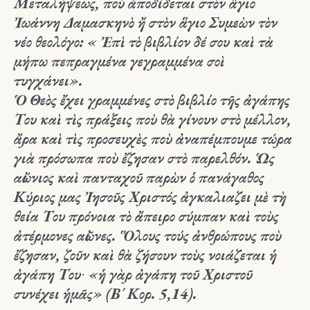
Μεταλήψεως, ποὺ ἀποδίδεται στὸν ἅγιο
Ἰωάννη Δαμασκηνὸ ἤ στὸν ἅγιο Συμεὼν τὸν
νέο θεολόγο:
« Ἐπὶ τὸ βιβλίον δέ σου καὶ τὰ
μήπω πεπραγμένα γεγραμμένα σοὶ
τυγχάνει»
.
Ὁ Θεὸς ἔχει γραμμένες στὸ βιβλίο τῆς ἀγάπης
Του καὶ τὶς πράξεις ποὺ θὰ γίνουν στὸ μέλλον,
ἄρα καὶ τὶς προσευχὲς ποὺ ἀναπέμπουμε τώρα
γιὰ πρόσωπα ποὺ ἔζησαν στὸ παρελθόν. Ὡς
αἰώνιος καὶ πανταχοῦ παρὼν ὁ πανάγαθος
Κύριος μας Ἰησοῦς Χριστός ἀγκαλιαζει μὲ τὴ
θεία Του πρόνοια τὸ ἄπειρο σύμπαν καὶ τοὺς
ἀτέρμονες αἰῶνες. Ὅλους τούς ἀνθρώπους ποὺ
ἔζησαν, ζοῦν καὶ θὰ ζήσουν τοὺς νοιάζεται ἡ
ἀγάπη Του∙ «
ἡ γὰρ ἀγάπη τοῦ Χριστοῦ
συνέχει ἡμᾶς»
(Β΄ Κορ. 5,14).