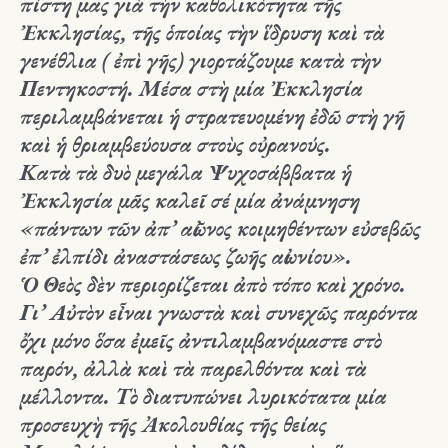
πίστη μας γιὰ τὴν καθολικότητα τῆς
Ἐκκλησίας, τῆς ὁποίας τὴν ἵδρυση καὶ τὰ
γενέθλια ( ἐπὶ γῆς) γιορτάζουμε κατὰ τὴν
Πεντηκοστή. Μέσα στὴ μία Ἐκκλησία
περιλαμβάνεται ἡ στρατευομένη ἐδῶ στὴ γῆ
καὶ ἡ θριαμβεύουσα στοὺς οὐρανούς.
Κατὰ τὰ δυὸ μεγάλα Ψυχοσάββατα ἡ
Ἐκκλησία μᾶς καλεῖ σέ μία ἀνάμνηση
«πάντων τῶν ἀπ’ αἰῶνος κοιμηθέντων εὐσεβῶς
ἐπ’ ἐλπίδι ἀναστάσεως ζωῆς αἰωνίου».
Ὁ Θεὸς δὲν περιορίζεται ἀπὸ τόπο καὶ χρόνο.
Γι’ Αὐτὸν εἶναι γνωστὰ καὶ συνεχῶς παρόντα
ὄχι μόνο ὅσα ἐμεῖς ἀντιλαμβανόμαστε στὸ
παρόν, ἀλλὰ καὶ τὰ παρελθόντα καὶ τὰ
μέλλοντα. Τὸ διατυπώνει λυρικότατα μία
προσευχὴ τῆς Ἀκολουθίας τῆς θείας