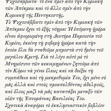
Ψυχοσάββατα
∙ τό ἕνα πρὶν ἀπὸ τὴν Κυριακή
τῶν Ἀπόκρεω καὶ τὸ ἄλλο πρίν ἀπὸ τὴν
Κυριακή τῆς Πεντηκοστῆς.
Τὸ Ψυχοσάββατο πρὶν ἀπὸ τὴν Κυριακή τῶν
Ἀπόκρεω ἔχει τὸ ἑξῆς νόημα: Ἡ ἑπόμενη ἡμέρα
εἶναι ἀφιερωμένη στὴ Δευτέρα Παρουσία τοῦ
Κυρίου, ἐκείνη τὴ φοβερὴ ἡμέρα κατὰ τὴν
ὁποία ὅλοι θὰ σταθοῦμε μπροστὰ στὸ θρόνο τοῦ
μεγάλου Κριτῆ. Γιὰ τὸ λόγο αὐτὸ μὲ τὸ
Μνημόσυνο τῶν κεκοιμημένων ζητοῦμε ἀπὸ
τὸν Κύριο νὰ γίνει ἴλεως καὶ νὰ δείξει τὴ
συμπάθεια καὶ τὴ μακροθυμία Του, ὄχι μόνο σὲ
μᾶς ἀλλὰ καὶ στοὺς προαπελθόντας ἀδελφούς,
καὶ ὅλους μαζὶ νὰ μᾶς κατατάξει μεταξὺ τῶν
υἱῶν τῆς Ἐπουράνιας Βασιλείας Του.
Σχετικὰ ἀναφέρει τὸ ἐκκλησιαστικὸν βιβλίον