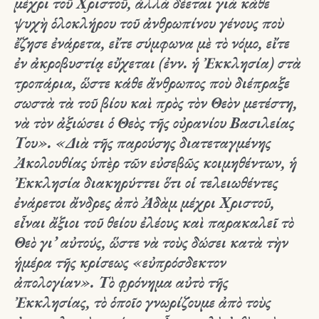
μέχρι τοῦ Χριστοῦ, ἀλλὰ δέεται γιὰ κάθε
ψυχὴ ὁλοκλήρου τοῦ ἀνθρωπίνου γένους ποὺ
ἔζησε ἐνάρετα, εἴτε σύμφωνα μὲ τὸ νόμο, εἴτε
ἐν ἀκροβυστίᾳ εὔχεται (ἐνν. ἡ Ἐκκλησία) στὰ
τροπάρια, ὥστε κάθε ἄνθρωπος ποὺ διέπραξε
σωστὰ τὰ τοῦ βίου καὶ πρὸς τὸν Θεὸν μετέστη,
νὰ τὸν ἀξιώσει ὁ Θεὸς τῆς οὐρανίου Βασιλείας
Του». «Διὰ τῆς παρούσης διατεταγμένης
Ἀκολουθίας ὑπὲρ τῶν εὐσεβῶς κοιμηθέντων, ἡ
Ἐκκλησία διακηρύττει ὅτι οἱ τελειωθέντες
ἐνάρετοι ἄνδρες ἀπὸ Ἀδὰμ μέχρι Χριστοῦ,
εἶναι ἄξιοι τοῦ θείου ἐλέους καὶ παρακαλεῖ τὸ
Θεὸ γι’ αὐτούς, ὥστε νὰ τοὺς δώσει κατὰ τὴν
ἡμέρα τῆς κρίσεως
«εὐπρόσδεκτον
ἀπολογίαν»
. Τὸ φρόνημα αὐτὸ τῆς
Ἐκκλησίας, τὸ ὁποῖο γνωρίζουμε ἀπὸ τοὺς