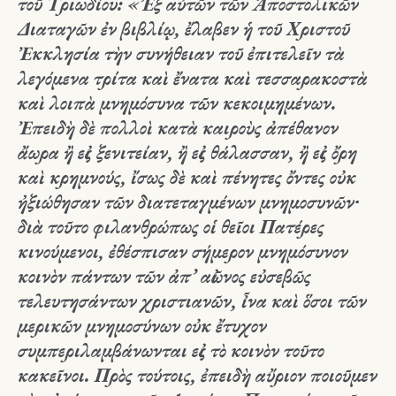
τοῦ
Τριωδίου
: «Ἐξ αὐτῶν τῶν Ἀποστολικῶν
Διαταγῶν ἐν βιβλίῳ, ἔλαβεν ἡ τοῦ Χριστοῦ
Ἐκκλησία τὴν συνήθειαν τοῦ ἐπιτελεῖν τὰ
λεγόμενα τρίτα καὶ ἔνατα καὶ τεσσαρακοστὰ
καὶ λοιπὰ μνημόσυνα τῶν κεκοιμημένων.
Ἐπειδὴ δὲ πολλοὶ κατὰ καιροὺς ἀπέθανον
ἄωρα ἢ εἰς ξενιτείαν, ἢ εἰς θάλασσαν, ἢ εἰς ὄρη
καὶ κρημνούς, ἴσως δὲ καὶ πένητες ὄντες οὐκ
ἠξιώθησαν τῶν διατεταγμένων μνημοσυνῶν∙
διὰ τοῦτο φιλανθρώπως οἱ θεῖοι Πατέρες
κινούμενοι, ἐθέσπισαν σήμερον μνημόσυνον
κοινὸν πάντων τῶν ἀπ’ αἰῶνος εὐσεβῶς
τελευτησάντων χριστιανῶν, ἶνα καὶ ὅσοι τῶν
μερικῶν μνημοσύνων οὐκ ἔτυχον
συμπεριλαμβάνωνται εἰς τὸ κοινὸν τοῦτο
κακεῖνοι
. Πρὸς τούτοις, ἐπειδὴ αὔριον ποιοῦμεν