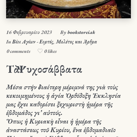
16 Φεβρουαρίου 2023
By
bookstoreiak
In
Βίοι Αγίων - Εορτές
,
Μελέτες και Άρθρα
0 comments
0 likes
Τὰ Ψυχοσάββατα
Μέσα στήν ἰδιαίτερη μέριμνά της γιὰ τοὺς
κεκοιμημένους ἡ ἁγία Ὀρθόδοξη Ἐκκλησία
μας ἔχει καθορίσει ξεχωριστὴ ἡμέρα τῆς
ἑβδομάδος γι’ αὐτούς.
Ὅπως
ἡ Κυριακὴ εἶναι ἡ ἡμέρα τῆς
ἀναστάσεως τοῦ Κυρίου
, ἕνα ἑβδομαδιαῖο