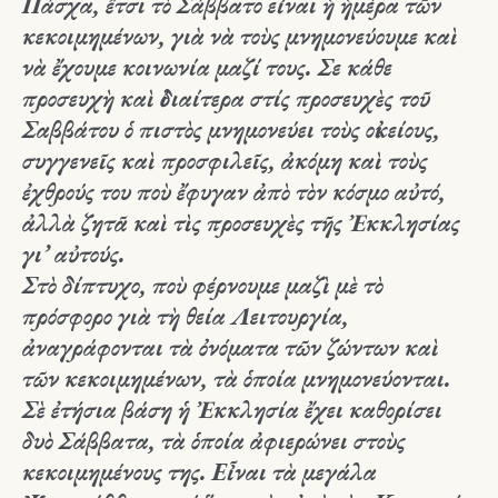
Πάσχα, ἔτσι τὸ
Σάββατο εἶναι ἡ ἡμέρα τῶν
κεκοιμημένων
, γιὰ νὰ τοὺς μνημονεύουμε καὶ
νὰ ἔχουμε κοινωνία μαζί τους. Σε κάθε
προσευχὴ καὶ ἰδιαίτερα στίς προσευχὲς τοῦ
Σαββάτου ὁ πιστὸς μνημονεύει τοὺς οἰκείους,
συγγενεῖς καὶ προσφιλεῖς, ἀκόμη καὶ τοὺς
ἐχθρούς του ποὺ ἔφυγαν ἀπὸ τὸν κόσμο αὐτό,
ἀλλὰ ζητᾶ καὶ τὶς προσευχὲς τῆς Ἐκκλησίας
γι’ αὐτούς.
Στὸ δίπτυχο, ποὺ φέρνουμε μαζὶ μὲ τὸ
πρόσφορο γιὰ τὴ θεία Λειτουργία,
ἀναγράφονται τὰ ὀνόματα τῶν ζώντων καὶ
τῶν κεκοιμημένων, τὰ ὁποία μνημονεύονται.
Σὲ ἐτήσια βάση ἡ Ἐκκλησία ἔχει καθορίσει
δυὸ Σάββατα
, τὰ ὁποία ἀφιερώνει στοὺς
κεκοιμημένους της. Εἶναι τὰ μεγάλα