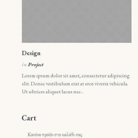
Design
A
in
Project
i
Lorem ipsum dolor sit amet, consectetur adipiscing
Lo
elit. Donec vestibulum erat at eros viverra vehicula.
el
Ut ultrices aliquet lacus nec...
Ut 
Cart
Κανένα προϊόν στο καλάθι σας.