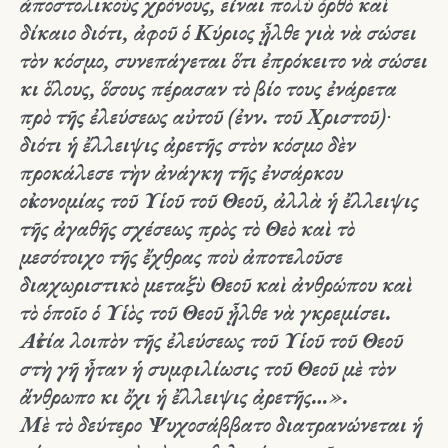
ἀποστολικοὺς χρόνους, εἶναι πολὺ ὀρθὸ καὶ
δίκαιο διότι, ἀφοῦ ὁ Κύριος ᾖλθε γιὰ νὰ σώσει
τὸν κόσμο, συνεπάγεται ὅτι ἐπρόκειτο νὰ σώσει
κι ὅλους, ὅσους πέρασαν τὸ βίο τους ἐνάρετα
πρὸ τῆς ἐλεύσεως αὐτοῦ (ἐνν. τοῦ Χριστοῦ)∙
διότι ἡ ἔλλειψις ἀρετῆς στὸν κόσμο δὲν
προκάλεσε τὴν ἀνάγκη τῆς ἐνσάρκου
οἰκονομίας τοῦ Υἱοῦ τοῦ Θεοῦ, ἀλλὰ ἡ ἔλλειψις
τῆς ἀγαθῆς σχέσεως πρὸς τὸ Θεὸ καὶ τὸ
μεσότοιχο τῆς ἔχθρας ποὺ ἀποτελοῦσε
διαχωριστικὸ μεταξὺ Θεοῦ καὶ ἀνθρώπου καὶ
τὸ ὁποῖο ὁ Υἱὸς τοῦ Θεοῦ ᾖλθε νὰ γκρεμίσει.
Αἰτία λοιπὸν τῆς ἐλεύσεως τοῦ Υἱοῦ τοῦ Θεοῦ
στὴ γῆ ἦταν ἡ συμφιλίωσις τοῦ Θεοῦ μὲ τὸν
ἄνθρωπο
κι ὄχι ἡ ἔλλειψις ἀρετῆς…».
Μὲ τὸ δεύτερο Ψυχοσάββατο διατρανώνεται ἡ