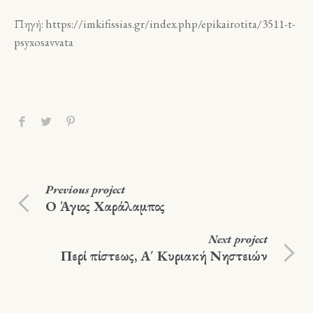
Πηγή: https://imkifissias.gr/index.php/epikairotita/3511-t-
psyxosavvata
Previous
project
Ο Άγιος Χαράλαμπος
Next
project
Περί πίστεως, Α΄ Κυριακή Νηστειών