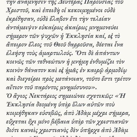
τὴν ἀνάμνησιν τῆς Δευτέρας Παρουσίας τοῦ
Χριστοῦ, καὶ ἐπειδὴ οἱ κεκοιμημένοι οὐδὲ
ἐκρίθησαν, οὐδὲ ἔλαβον ἔτι τὴν τελείαν
ἀντάμειψιν εὐκαίρως ἀκαίρως μνημονεύει
σήμερον τῶν ψυχῶν ἡ Ἐκκλησία καί, εἰς τὸ
ἄπειρον ἔλεος τοῦ Θεοῦ θαρροῦσα, δέεται ἶνα
ἐλεήση τοὺς ἁμαρτωλούς. Ὅτι δὲ ἁπάντων
κοινῶς τῶν τεθνεώτων ἡ μνήμη ἐνθυμίζει τὸν
κοινὸν θάνατον καὶ εἰς ἡμᾶς ἐν καιρῷ ἀρμοδίῳ
καὶ διεγείρει πρὸς μετάνοιαν, τοῦτο ἔστι τρίτον
αἴτιον τοῦ παρόντος μνημόσυνου».
Ὁ
ἅγιος Νεκτάριος
σημειώνει σχετικῶς: «Ἡ
Ἐκκλησία δεομένη ὑπὲρ ὅλων αὐτῶν ποὺ
κοιμήθηκαν εὐσεβῶς, ἀπὸ Ἀδὰμ μέχρι σήμερα,
εὔχεται ὄχι μόνο βέβαια ὑπὲρ τῶν χριστιανῶν
διότι κανεὶς χριστιανὸς δὲν ὑπῆρχε ἀπὸ Ἀδὰμ