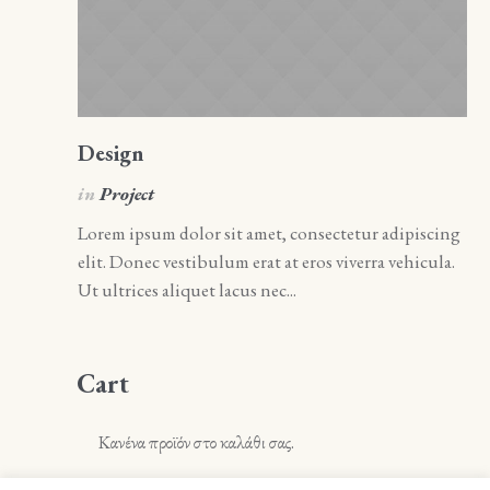
Design
A
in
Project
i
Lorem ipsum dolor sit amet, consectetur adipiscing
Lo
elit. Donec vestibulum erat at eros viverra vehicula.
el
Ut ultrices aliquet lacus nec...
Ut 
Cart
Κανένα προϊόν στο καλάθι σας.