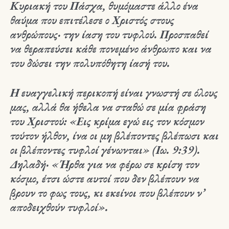
Κυριακή του Πάσχα, θυμόμαστε άλλο ένα
θαύμα που επιτέλεσε ο Χριστός στους
ανθρώπους· την ίαση του τυφλού. Προσπαθεί
να θεραπεύσει κάθε πονεμένο άνθρωπο και να
του δώσει την πολυπόθητη ίασή του.
Η ευαγγελική περικοπή είναι γνωστή σε όλους
μας, αλλά θα ήθελα να σταθώ σε μία φράση
του Χριστού: «Eις κρίμα εγώ εις τον κόσμον
τούτον ήλθον, ίνα οι μη βλέποντες βλέπωσι και
οι βλέποντες τυφλοί γένωνται» (Ιω. 9:39).
Δηλαδή· «Ήρθα για να φέρω σε κρίση τον
κόσμο, έτσι ώστε αυτοί που δεν βλέπουν να
βρουν το φως τους, κι εκείνοι που βλέπουν ν’
αποδειχθούν τυφλοί».