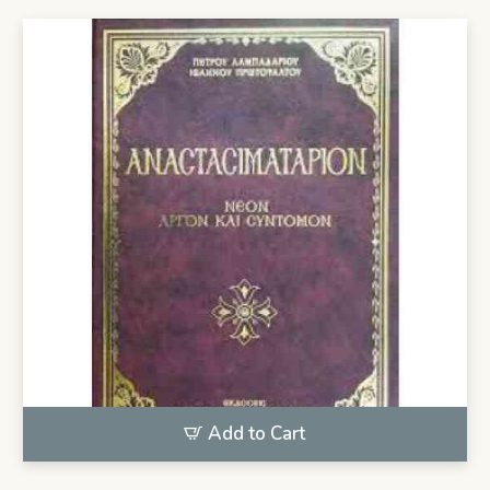
25,00€.
είναι:
22,50€.
Add to Cart