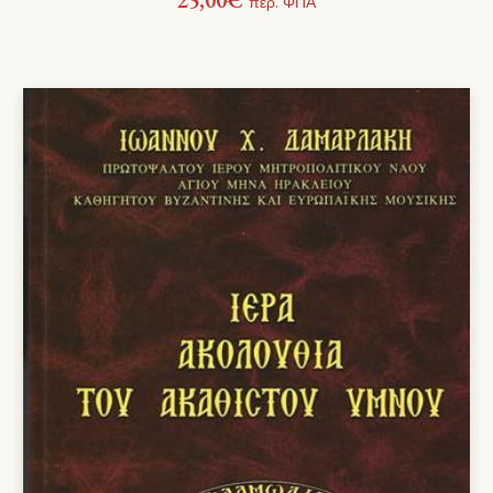
περ. ΦΠΑ