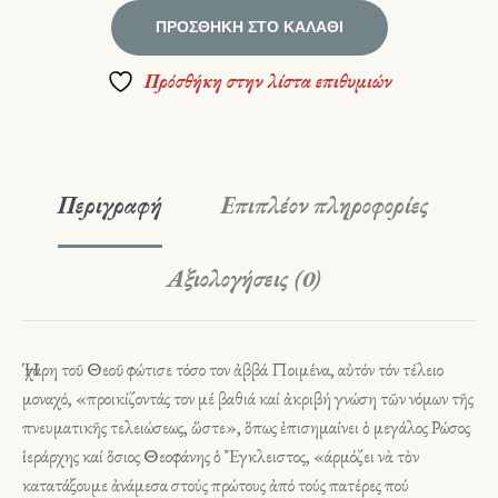
ΠΡΟΣΘΉΚΗ ΣΤΟ ΚΑΛΆΘΙ
Πρόσθήκη στην λίστα επιθυμιών
Περιγραφή
Επιπλέον πληροφορίες
Αξιολογήσεις (0)
Ἡ χάρη τοῦ Θεοῦ φώτισε τόσο τον ἀββά Ποιμένα, αὐτόν τόν τέλειο
μοναχό, «προικίζοντάς τον μέ βαθιά καί ἀκριβή γνώση τῶν νόμων τῆς
πνευματικῆς τελειώσεως, ὥστε», ὅπως ἐπισημαίνει ὁ μεγάλος Ρώσος
ἱεράρχης καί ὅσιος Θεοφάνης ὁ Ἔγκλειστος, «άρμόζει νὰ τὸν
κατατάξουμε ἀνάμεσα στούς πρώτους ἀπό τούς πατέρες πού