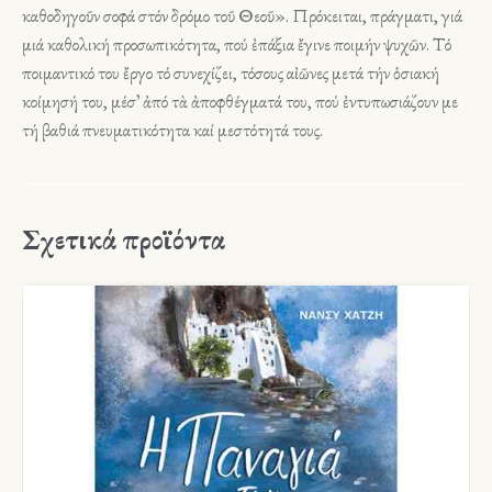
καθοδηγοῦν σοφά στόν δρόμο τοῦ Θεοῦ». Πρόκειται, πράγματι, γιά
μιά καθολική προσωπικότητα, πού ἐπάξια ἔγινε ποιμήν ψυχῶν. Τό
ποιμαντικό του ἔργο τό συνεχίζει, τόσους αἰῶνες μετά τήν ὁσιακή
κοίμησή του, μέσ᾽ ἀπό τὰ ἀποφθέγματά του, πού ἐντυπωσιάζουν με
τή βαθιά πνευματικότητα καί μεστότητά τους.
Σχετικά προϊόντα