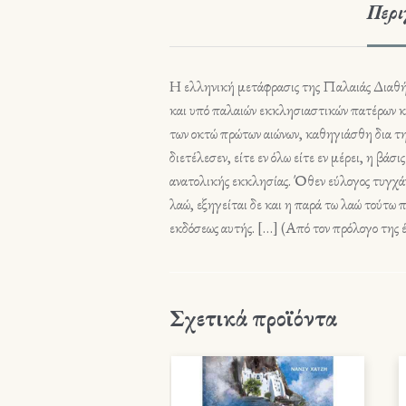
Περι
H ελληνική μετάφρασις της Παλαιάς Διαθήκ
και υπό παλαιών εκκλησιαστικών πατέρων κ
των οκτώ πρώτων αιώνων, καθηγιάσθη δια τη
διετέλεσεν, είτε εν όλω είτε εν μέρει, η β
ανατολικής εκκλησίας. Όθεν εύλογος τυγχάν
λαώ, εξηγείται δε και η παρά τω λαώ τούτω 
εκδόσεως αυτής. […] (Από τον πρόλογο της 
Σχετικά προϊόντα