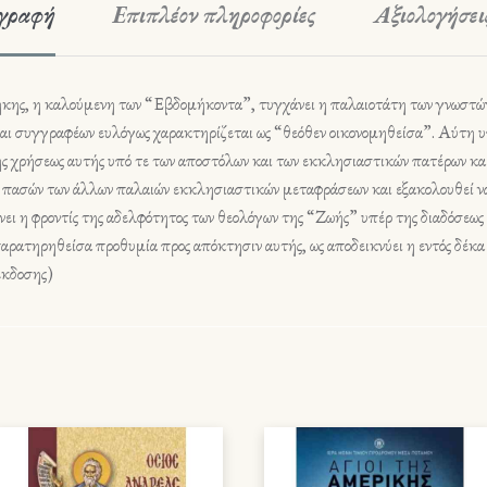
γραφή
Επιπλέον πληροφορίες
Αξιολογήσεις
ης, η καλούμενη των “Εβδομήκοντα”, τυγχάνει η παλαιοτάτη των γνωστών
αι συγγραφέων ευλόγως χαρακτηρίζεται ως “θεόθεν οικονομηθείσα”. Αύτη υπ
ς χρήσεως αυτής υπό τε των αποστόλων και των εκκλησιαστικών πατέρων και
άσις πασών των άλλων παλαιών εκκλησιαστικών μεταφράσεων και εξακολουθεί 
ει η φροντίς της αδελφότητος των θεολόγων της “Ζωής” υπέρ της διαδόσεως
παρατηρηθείσα προθυμία προς απόκτησιν αυτής, ως αποδεικνύει η εντός δέκα
έκδοσης)