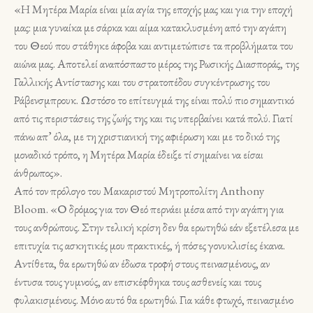
«Η Μητέρα Μαρία είναι μία αγία της εποχής μας και για την εποχή
μας: μια γυναίκα με σάρκα και αίμα κατακλυσμένη από την αγάπη
του Θεού που στάθηκε άφοβα και αντιμετώπισε τα προβλήματα του
αιώνα μας. Αποτελεί αναπόσπαστο μέρος της Ρωσικής Διασποράς, της
Γαλλικής Αντίστασης και του στρατοπέδου συγκέντρωσης του
Ράβενσμπρουκ. Ωστόσο το επίτευγμά της είναι πολύ πιο σημαντικό
από τις περιστάσεις της ζωής της και τις υπερβαίνει κατά πολύ. Γιατί
πάνω απ’ όλα, με τη χριστιανική της αφιέρωση και με το δικό της
μοναδικό τρόπο, η Μητέρα Μαρία έδειξε τί σημαίνει να είσαι
άνθρωπος».
Από τον πρόλογο του Μακαριστού Μητροπολίτη Anthony
Bloom. «Ο δρόμος για τον Θεό περνάει μέσα από την αγάπη για
τους ανθρώπους. Στην τελική κρίση δεν θα ερωτηθώ εάν εξετέλεσα με
επιτυχία τις ασκητικές μου πρακτικές, ή πόσες γονυκλισίες έκανα.
Αντίθετα, θα ερωτηθώ αν έδωσα τροφή στους πεινασμένους, αν
έντυσα τους γυμνούς, αν επισκέφθηκα τους ασθενείς και τους
φυλακισμένους. Μόνο αυτό θα ερωτηθώ. Για κάθε φτωχό, πεινασμένο