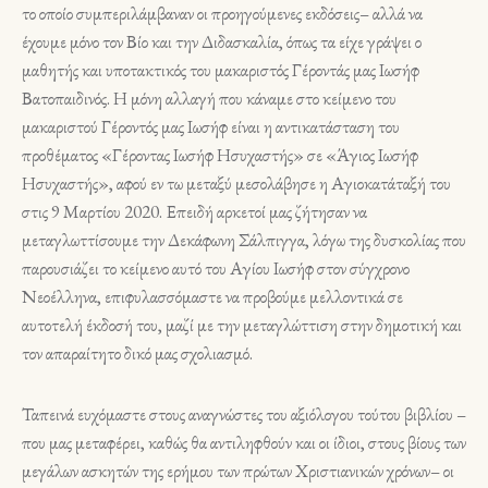
το οποίο συμπεριλάμβαναν οι προηγούμενες εκδόσεις– αλλά να
έχουμε μόνο τον Βίο και την Διδασκαλία, όπως τα είχε γράψει ο
μαθητής και υποτακτικός του μακαριστός Γέροντάς μας Ιωσήφ
Βατοπαιδινός. Η μόνη αλλαγή που κάναμε στο κείμενο του
μακαριστού Γέροντός μας Ιωσήφ είναι η αντικατάσταση του
προθέματος «Γέροντας Ιωσήφ Ησυχαστής» σε «Άγιος Ιωσήφ
Ησυχαστής», αφού εν τω μεταξύ μεσολάβησε η Αγιοκατάταξή του
στις 9 Μαρτίου 2020. Επειδή αρκετοί μας ζήτησαν να
μεταγλωττίσουμε την Δεκάφωνη Σάλπιγγα, λόγω της δυσκολίας που
παρουσιάζει το κείμενο αυτό του Αγίου Ιωσήφ στον σύγχρονο
Νεοέλληνα, επιφυλασσόμαστε να προβούμε μελλοντικά σε
αυτοτελή έκδοσή του, μαζί με την μεταγλώττιση στην δημοτική και
τον απαραίτητο δικό μας σχολιασμό.
Ταπεινά ευχόμαστε στους αναγνώστες του αξιόλογου τούτου βιβλίου –
που μας μεταφέρει, καθώς θα αντιληφθούν και οι ίδιοι, στους βίους των
μεγάλων ασκητών της ερήμου των πρώτων Χριστιανικών χρόνων– οι