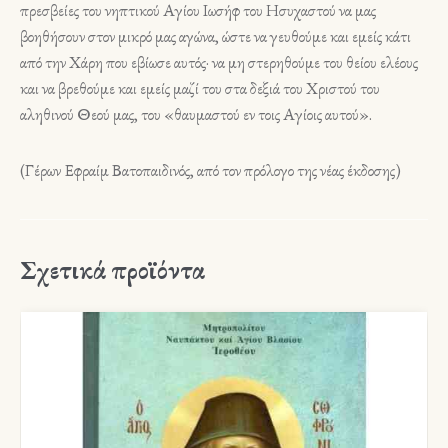
πρεσβείες του νηπτικού Αγίου Ιωσήφ του Ησυχαστού να μας
βοηθήσουν στον μικρό μας αγώνα, ώστε να γευθούμε και εμείς κάτι
από την Χάρη που εβίωσε αυτός· να μη στερηθούμε του θείου ελέους
και να βρεθούμε και εμείς μαζί του στα δεξιά του Χριστού του
αληθινού Θεού μας, του «θαυμαστού εν τοις Αγίοις αυτού».
(Γέρων Εφραίμ Βατοπαιδινός, από τον πρόλογο της νέας έκδοσης)
Σχετικά προϊόντα