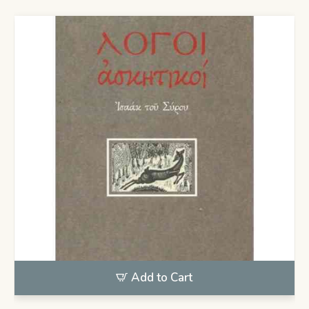
13,50€.
είναι:
12,00€.
Add to Cart