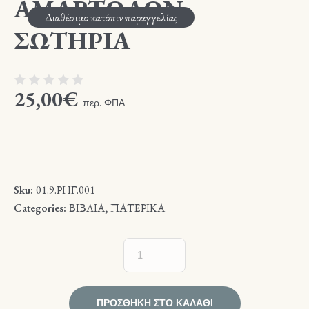
ΑΜΑΡΤΩΛΩΝ
Διαθέσιμο κατόπιν παραγγελίας
ΣΩΤΗΡΙΑ
25,00
€
περ. ΦΠΑ
Sku:
01.9.ΡΗΓ.001
Categories:
ΒΙΒΛΙΑ
,
ΠΑΤΕΡΙΚΑ
ΠΡΟΣΘΉΚΗ ΣΤΟ ΚΑΛΆΘΙ