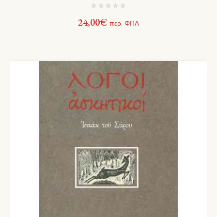
24,00
€
περ. ΦΠΑ