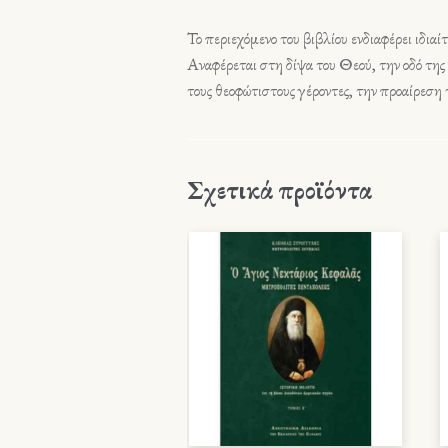
Το περιεχόμενο του βιβλίου ενδιαφέρει ιδια
Αναφέρεται στη δίψα του Θεού, την οδό της
τους θεοφώτιστους γέροντες, την προαίρεση 
Σχετικά προϊόντα