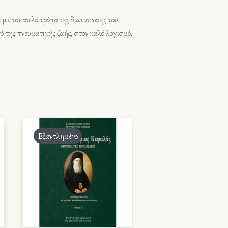
ι με τον απλό τρόπο της διατύπωσης του.
ό της πνευματικής ζωής, στον καλό λογισμό,
Εξαντλημένο