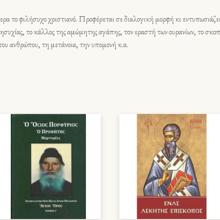
ίτερα το φιλήσυχο χριστιανό. Προφέρεται σε διαλογική μορφή κι εντυπωσιάζε
 ησυχίας, το κάλλος της αμώμητης αγάπης, τον εραστή των ουρανίων, το σκοπ
του ανθρώπου, τη μετάνοια, την υπομονή κ.α.