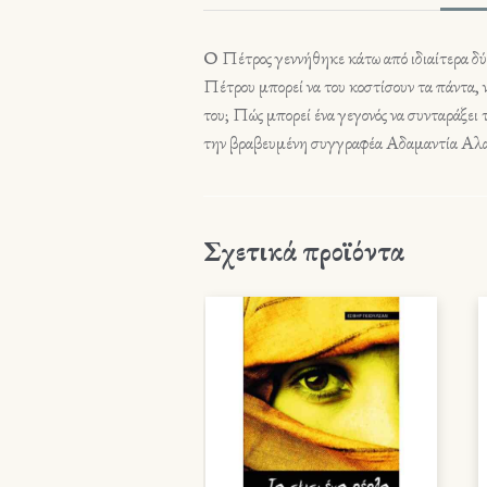
Ο Πέτρος γεννήθηκε κάτω από ιδιαίτερα δύσ
Πέτρου μπορεί να του κοστίσουν τα πάντα, 
του; Πώς μπορεί ένα γεγονός να συνταράξει 
την βραβευμένη συγγραφέα Αδαμαντία Αλατά
Σχετικά προϊόντα