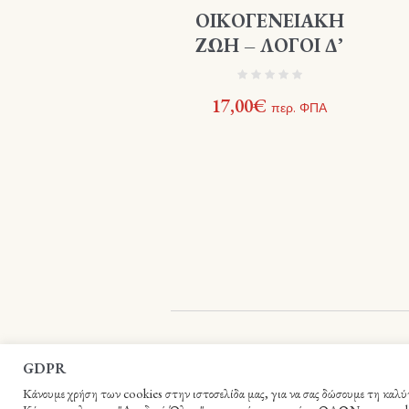
ΟΙΚΟΓΕΝΕΙΑΚΗ
ΖΩΗ – ΛΟΓΟΙ Δ’
17,00
€
περ. ΦΠΑ
Βιβλιοπωλείο Ιεράς Αρχιεπισκοπής Κρήτη
GDPR
Κάνουμε χρήση των cookies στην ιστοσελίδα μας, για να σας δώσουμε τη καλύτε