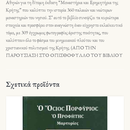
Αθηνών για τη δίτομη έκδοση “Μοναστήρια και Ερημητήρια της
Κρήτης” που καλύπτει την ιστορία 360 παλαιών και νεώτερων
μοναστηριών του νησιού. Σ’ αυτό το βιβλίο συνοψίζει τα κυριώτερα
στοιχεία και προσφέρει στον αναγνώστη έναν εύχρηστο εκλαϊκευτικό
τόμο, με 309 έγχρωμες φωτογραφίες άριστης ποιότητας, που
καλύπτουν όλο το φάσμα του μνημειακού πλούτου και του
χριστιανικού πολιτισμού της Κρήτης. (ΑΠΟ ΤΗΝ
ΠΑΡΟΥΣΙΑΣΗ ΣΤΟ ΟΠΙΣΘΟΦΥΛΛΟ ΤΟΥ ΒΙΒΛΙΟΥ
Σχετικά προϊόντα