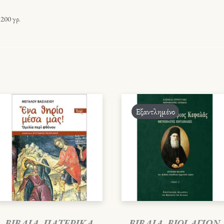
200 γρ.
Εξαντλημένο
ΒΙΒΛΙΑ
,
ΠΑΤΕΡΙΚΑ
ΒΙΒΛΙΑ
,
ΒΙΟΙ ΑΓΙΩΝ