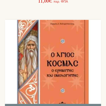
11,00
€
περ. ΦΠΑ