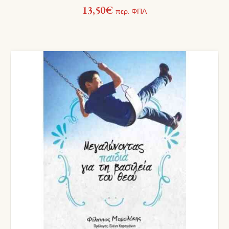
13,50
€
περ. ΦΠΑ