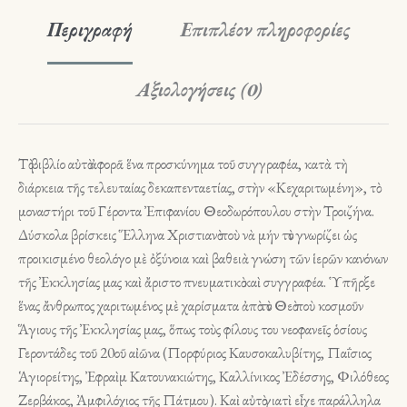
Περιγραφή
Επιπλέον πληροφορίες
Αξιολογήσεις (0)
Τὸ βιβλίο αὐτὸ ἀφορᾶ ἕνα προσκύνημα τοῦ συγγραφέα, κατὰ τὴ
διάρκεια τῆς τελευταίας δεκαπενταετίας, στὴν «Κεχαριτωμένη», τὸ
μοναστήρι τοῦ Γέροντα Ἐπιφανίου Θεοδωρόπουλου στὴν Τροιζήνα.
Δύσκολα βρίσκεις Ἕλληνα Χριστιανὸ ποὺ νὰ μήν τὸν γνωρίζει ὡς
προικισμένο θεολόγο μὲ ὀξύνοια καὶ βαθειὰ γνώση τῶν ἱερῶν κανόνων
τῆς Ἐκκλησίας μας καὶ ἄριστο πνευματικὸ καὶ συγγραφέα. Ὑπῆρξε
ἕνας ἄνθρωπος χαριτωμένος μὲ χαρίσματα ἀπὸ τὸν Θεὸ ποὺ κοσμοῦν
Ἅγιους τῆς Ἐκκλησίας μας, ὅπως τοὺς φίλους του νεοφανεῖς ὁσίους
Γεροντάδες τοῦ 20οῦ αἰῶνα (Πορφύριος Καυσοκαλυβίτης, Παΐσιος
Ἁγιορείτης, Ἐφραὶμ Κατουνακιώτης, Καλλίνικος Ἐδέσσης, Φιλόθεος
Ζερβάκος, Ἀμφιλόχιος τῆς Πάτμου). Καὶ αὐτὸ γιατὶ εἶχε παράλληλα