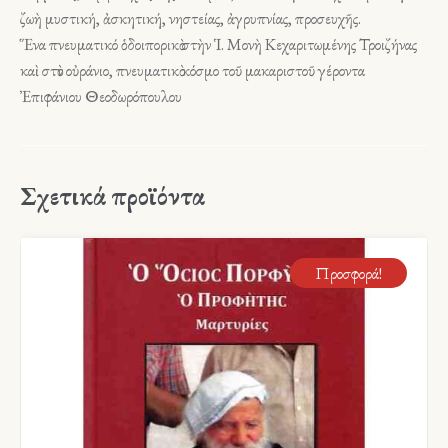
ζωὴ μυστική, ἀσκητική, νηστείας, ἀγρυπνίας, προσευχῆς.
Ἕνα πνευματικό ὁδοιπορικὸ στὴν Ἱ. Μονὴ Κεχαριτωμένης Τροιζήνας
καὶ στὸν οὐράνιο, πνευματικὸ κόσμο τοῦ μακαριστοῦ γέροντα
Ἐπιφάνιου Θεοδωρόπουλου
Σχετικά προϊόντα
Προσφορά!