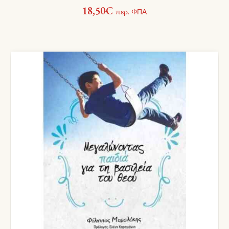
18,50
€
περ. ΦΠΑ