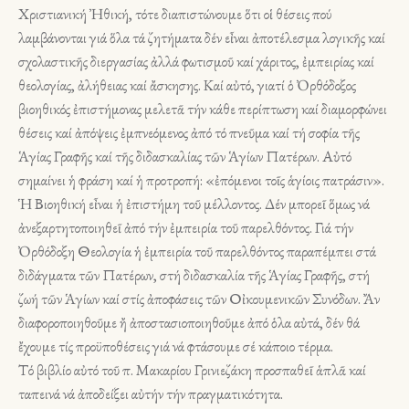
Χριστιανική Ἠθική, τότε διαπιστώνουμε ὅτι οἱ θέσεις πού
λαμβάνονται γιά ὅλα τά ζητήματα δέν εἶναι ἀποτέλεσμα λογικῆς καί
σχολαστικῆς διεργασίας ἀλλά φωτισμοῦ καί χάριτος, ἐμπειρίας καί
θεολογίας, ἀλήθειας καί ἄσκησης. Καί αὐτό, γιατί ὁ Ὀρθόδοξος
βιοηθικός ἐπιστήμονας μελετᾶ τήν κάθε περίπτωση καί διαμορφώνει
θέσεις καί ἀπόψεις ἐμπνεόμενος ἀπό τό πνεῦμα καί τή σοφία τῆς
Ἁγίας Γραφῆς καί τῆς διδασκαλίας τῶν Ἁγίων Πατέρων. Αὐτό
σημαίνει ἡ φράση καί ἡ προτροπή: «ἐπόμενοι τοῖς ἁγίοις πατράσιν».
Ἡ Βιοηθική εἶναι ἡ ἐπιστήμη τοῦ μέλλοντος. Δέν μπορεῖ ὅμως νά
ἀνεξαρτητοποιηθεῖ ἀπό τήν ἐμπειρία τοῦ παρελθόντος. Γιά τήν
Ὀρθόδοξη Θεολογία ἡ ἐμπειρία τοῦ παρελθόντος παραπέμπει στά
διδάγματα τῶν Πατέρων, στή διδασκαλία τῆς Ἁγίας Γραφῆς, στή
ζωή τῶν Ἁγίων καί στίς ἀποφάσεις τῶν Οἰκουμενικῶν Συνόδων. Ἄν
διαφοροποιηθοῦμε ἤ ἀποστασιοποιηθοῦμε ἀπό ὁλα αὐτά, δέν θά
ἔχουμε τίς προϋποθέσεις γιά νά φτάσουμε σέ κάποιο τέρμα.
Τό βιβλίο αὐτό τοῦ π. Μακαρίου Γρινιεζάκη προσπαθεῖ ἁπλᾶ καί
ταπεινά νά ἀποδείξει αὐτήν τήν πραγματικότητα.