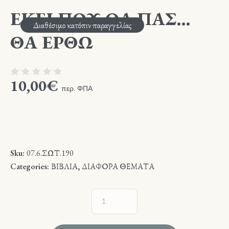
ΕΚΕΙ ΠΟΥ ΘΑ ΠΑΣ…
Διαθέσιμο κατόπιν παραγγελίας
ΘΑ ΕΡΘΩ
10,00
€
περ. ΦΠΑ
Sku:
07.6.ΣΩΤ.190
Categories:
ΒΙΒΛΙΑ
,
ΔΙΑΦΟΡΑ ΘΕΜΑΤΑ