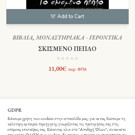
Add to Cart
ΒΙΒΛΙΑ
,
ΜΟΝΑΣΤΗΡΙΑΚΑ - ΓΕΡΟΝΤΙΚΑ
ΣΚΙΣΜΕΝΟ ΠΕΠΛΟ
11,00
€
περ. ΦΠΑ
GDPR
Κάνουμε χρήση των cookies στην ιστοσελίδα μας, για να σας δώσουμε τη
καλύτερη εμπειρία περιήγησης γνωρίζοντας τις προτιμήσεις σας στις
επόμενες επισκέψεις σας. Κάνοντας κλικ στο "Αποδοχή Όλων", συναινείτε
στη χρήση ΟΛΩΝ των cookies. Εν τούτης, μπορείτε να επισκεφτείτε τις