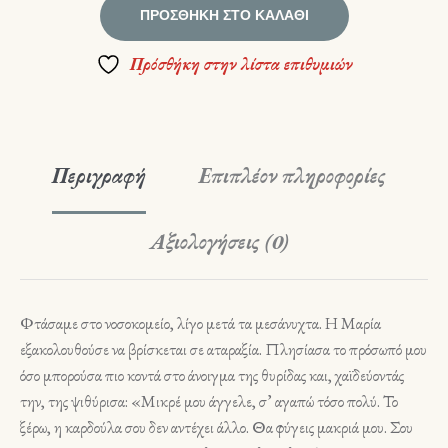
ΠΡΟΣΘΉΚΗ ΣΤΟ ΚΑΛΆΘΙ
Πρόσθήκη στην λίστα επιθυμιών
Περιγραφή
Επιπλέον πληροφορίες
Αξιολογήσεις (0)
Φτάσαμε στο νοσοκομείο, λίγο μετά τα μεσάνυχτα. Η Μαρία
εξακολουθούσε να βρίσκεται σε αταραξία. Πλησίασα το πρόσωπό μου
όσο μπορούσα πιο κοντά στο άνοιγμα της θυρίδας και, χαϊδεύοντάς
την, της ψιθύρισα: «Μικρέ μου άγγελε, σ’ αγαπώ τόσο πολύ. Το
ξέρω, η καρδούλα σου δεν αντέχει άλλο. Θα φύγεις μακριά μου. Σου