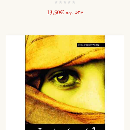
13,50
€
περ. ΦΠΑ