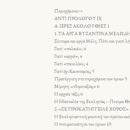
Περιεχόμενα>>
ΑΝΤΙ ΠΡΟΛΟΓΟΥ IX
Α. ΙΕΡΕΣ ΑΚΟΛΟΥΘΙΕΣ 1
1. ΤΑ ΑΡΓΑ ΒΥΖΑΝΤΙΝΑ ΜΕΛΩΔ
Σύντομα και αργά Μέλη. Πότε και γιατί λέ
Γιατί «παλαιά»; 4
Γιατί «αργά»; 4
Γιατί «ποικιλία»; 4
Γιατί όχι Καινοτομίες; 5
Προσέγγιση στο περιεχόμενο των ύμνων 5
Μίμηση «εθιμοταξίας» 6
Η αρχαία τάξις 6
Η διδασκαλία της Εκκλησίας – Πνεύμα Θε
2. «ΣΕ ΠΡΟΚΑΤΗΓΓΕΙΛΕ ΧΟΡΟΣ» 
Η Εκκλησιαστική μουσική των πρώτων αιώ
Η πνευματικότητα των ύμνων 10