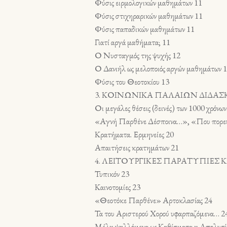
Φύσις ειρμολογικών μαθημάτων 11
Φύσις στιχηραρικών μαθημάτων 11
Φύσις παπαδικών μαθημάτων 11
Γιατί αργά μαθήματα; 11
Ο Νυσταγμός της ψυχής 12
Ο Δανιήλ ως μελοποιός αργών μαθημάτων 
Φύσις του Θεοτοκίου 13
3. ΚΟΙΝΩΝΙΚΑ ΠΑΛΑΙΩΝ ΔΙΔΑΣ
Οι μεγάλες θέσεις (δεινές) των 1000 χρόνω
«Αγνή Παρθένε Δέσποινα…», «Που πορ
Κρατήματα. Ερμηνείες 20
Απαιτήσεις κρατημάτων 21
4. ΛΕΙΤΟΥΡΓΙΚΕΣ ΠΑΡΑΤΥΠΙΕΣ 
Τυπικόν 23
Καινοτομίες 23
«Θεοτόκε Παρθένε» Αρτοκλασίας 24
Τα του Αριστερού Χορού υφαρπαζόμενα… 2
Μέλη ψαλλόμενα ως Καθίσματα η Απολυτί