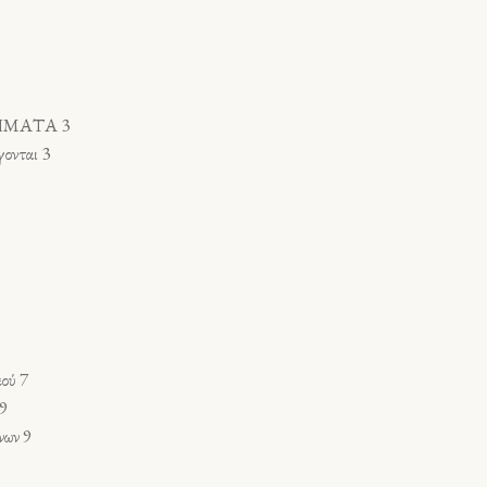
ΗΜΑΤΑ 3
γονται 3
ού 7
9
νων 9