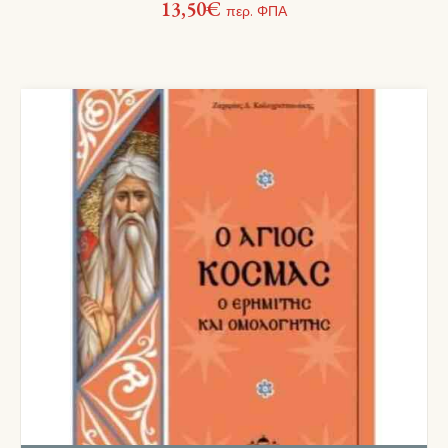
13,50
€
περ. ΦΠΑ