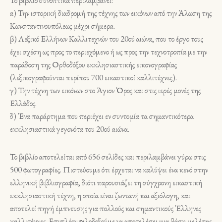
Το βιβλίο συνοπτικά περιλαμβάνει:
α) Την ιστορική διαδρομή της τέχνης των εικόνων από την Άλωση της
Κωνσταντινουπόλεως μέχρι σήμερα.
β) Λεξικό Ελλήνων Καλλιτεχνών του 20ού αιώνα, που το έργο τους
έχει σχέση ως προς το περιεχόμενο ή ως προς την τεχνοτροπία με την
παράδοση της Ορθοδόξου εκκλησιαστικής εικονογραφίας
(λεξικογραφούνται περίπου 700 εικαστικοί καλλιτέχνες).
γ) Την τέχνη των εικόνων στο Άγιον Όρος και στις ιερές μονές της
Ελλάδος.
δ) Ένα παράρτημα που περιέχει εν συντομία τα σημαντικότερα
εκκλησιαστικά γεγονότα του 20ού αιώνα.
Το βιβλίο αποτελείται από 656 σελίδες και περιλαμβάνει γύρω στις
500 φωτογραφίες. Πιστεύουμε ότι έρχεται να καλύψει ένα κενό στην
ελληνική βιβλιογραφία, διότι παρουσιάζει τη σύγχρονη εικαστική
εκκλησιαστική τέχνη, η οποία είναι ζωντανή και αξιόλογη, και
αποτελεί πηγή έμπνευσης για πολλούς και σημαντικούς Έλληνες
καλλιτέχνες. Επιπλέον φιλοδοξούμε να αποτελέσει μια βάση μελέτης