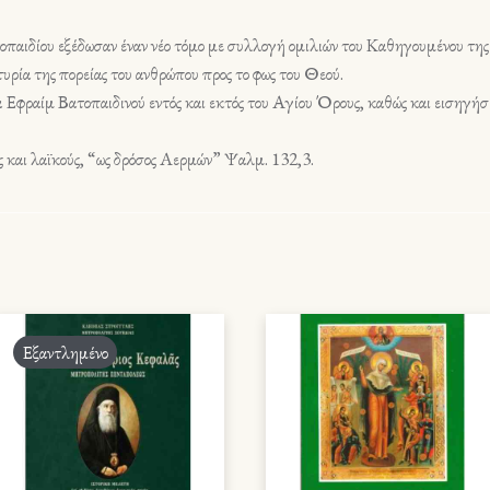
οπαιδίου εξέδωσαν έναν νέο τόμο με συλλογή ομιλιών του Καθηγουμένου τη
υρία της πορείας του ανθρώπου προς το φως του Θεού.
α Εφραίμ Βατοπαιδινού εντός και εκτός του Αγίου Όρους, καθώς και εισηγήσε
ς και λαϊκούς, “ως δρόσος Aερμών” Ψαλμ. 132,3.
Εξαντλημένο