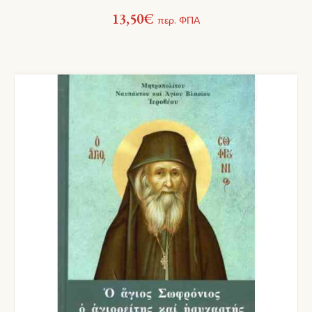
13,50
€
περ. ΦΠΑ