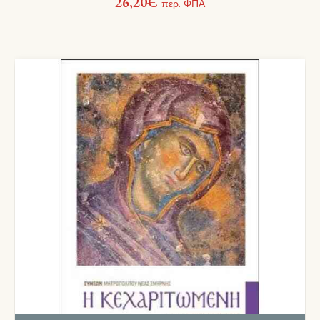
26,20
€
περ. ΦΠΑ