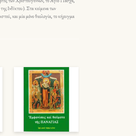
ορτές των Χριστουγέννων, το Άγιο Πάσχα,
ης Ινδίκτου). Στα κείμενα των
ιστού, και μία μόνο θεολογία, το κήρυγμα