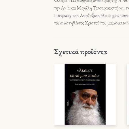
Όλες οι Πατριαρχικές αποδείξεις της Α. Θ
την Αγία και Μεγάλη Τεσσαρακοστή και την
Πατριαρχικών Αποδείξεων όλοι οι χριστιανο
του αναστηθέντος Χριστού που μας ανασταίνε
Σχετικά προϊόντα