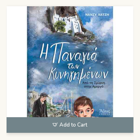
13,50€.
είναι:
12,00€.
Add to Cart