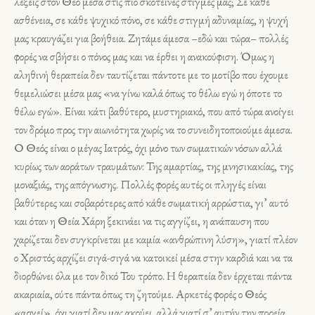
λέξεις στον Θεό μέσα στις πιο σκοτεινές στιγμές μας; Σε κάθε
ασθένεια, σε κάθε ψυχικό πόνο, σε κάθε στιγμή αδυναμίας, η ψυχή
μας κραυγάζει για βοήθεια. Ζητάμε άμεσα –εδώ και τώρα– πολλές
φορές να σβήσει ο πόνος μας και να έρθει η ανακούφιση. Όμως η
αληθινή θεραπεία δεν ταυτίζεται πάντοτε με το μοτίβο που έχουμε
θεμελιώσει μέσα μας «να γίνω καλά όπως το θέλω εγώ η όποτε το
θέλω εγώ». Είναι κάτι βα­θύτερο, μυστηριακό, που από τώρα ανοίγει
τον δρόμο προς την αιωνιότητα χωρίς να το συνειδητοποιούμε άμεσα.
Ο Θεός είναι ο μέγας Ιατρός, όχι μόνο των σω­μα­τικών νόσων αλλά
κυρίως των αοράτων τραυμάτων: Της αμαρτίας, της μνησικακίας, της
μοναξιάς, της απόγνωσης. Πολλές φορές αυτές οι πλη­γές είναι
βαθύτερες και σοβαρότερες από κάθε σωματική αρρώστια, γι’ αυτό
και όταν η Θεία Χά­ρη ξεκινάει να τις αγγίζει, η ανάπαυση που
χαρίζεται δεν συγκρίνεται με καμία «ανθρώπινη λύ­ση», γιατί πλέον
ο Χριστός αρχίζει σιγά-σιγά να κατοικεί μέσα στην καρδιά και να τα
διορθώνει όλα με τον δικό Του τρόπο. Η θεραπεία δεν έρχεται πάντα
ακαριαία, ούτε πάντα όπως τη ζητούμε. Αρκετές φορές ο Θεός
«αργεί», όχι γιατί δεν μας ακούει, αλλά γιατί σ’ αυτήν την πορεία