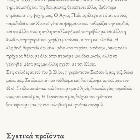
της υπομονής και της δοκιμασίας θεραπεύει άλλα, βα­θύτερα
στρώματα της ψυχής μας. Ο Άγιος Παΐσιος έλεγε ότι όταν ο πόνος
παραδοθεί στον Χριστό γίνεται φάρμακο που καθαρίζει την καρδιά,
και ότι άλλο είναι η απλή απαλλαγή από το πρόβλημα και άλλο η
άνωθεν παρηγοριά που χα­ρίζει μετάνοια, πίστη και ελπίδα. Η
αληθινή θε­ραπεία δεν είναι μόνο «να περάσει ο πόνος», όπως πολύ
πρόχειρα θέλουμε όλοι όταν περνάμε μια δοκιμασία, αλλά να
γεννηθεί μέσα μας μια άλλη σχέση με τον Κύριο.
Στις σελίδες αυτού του βιβλίου, η γερόντισσα Σω­φρονία μας ταξιδεύει
μέσα μας. Σε όλα αυτά που νιώθουμε και διστάζουμε να πούμε στον
Θεό. Σε όλα αυτά που καλύπτουμε με φθηνές δικαιολογίες κοροϊδεύο­
ντας τον εαυτό μας. Η Γερόντισσα μας δείχνει τον τρόπο να
ξεκινήσουμε μια εκ νέου αληθινή και γνήσια συ­νομιλ
Σχετικά προϊόντα