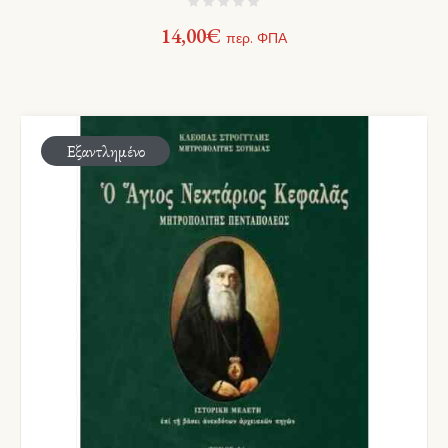
14,00
€
περ. ΦΠΑ
Εξαντλημένο