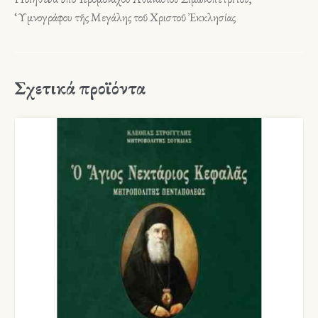
‘Υμνογράφου τῆς Μεγάλης τοῦ Χριστοῦ Ἐκκλησίας
Σχετικά προϊόντα