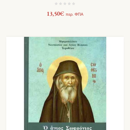
13,50
€
περ. ΦΠΑ