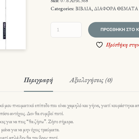
Sku:
07.6.ΑΡΜ.368
Categories:
ΒΙΒΛΙΑ
,
ΔΙΑΦΟΡΑ ΘΕΜΑΤΑ
ΠΡΟΣΘΉΚΗ ΣΤΟ 
Πρόσθήκη στην
Περιγραφή
Αξιολογήσεις (0)
κό μου πνευματικό επίπεδο που είναι χαμηλό και γήινο, γιατί κουράστηκα απ
πόσο αντέχεις. Δεν θα συμβεί ποτέ.
κες για να πεις “θα ζήσω”. Ζήσε σήμερα.
 μάνα για να μην έχεις τραύματα.
ιατί απλά δεν θα τον βρεις ποτέ.