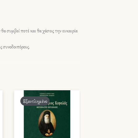
 θα συμβεί ποτέ και θα χάσεις την ευκαιρία
ις συνοδοιπόρους.
Εξαντλημένο