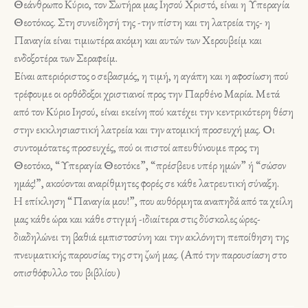
Θεάνθρωπο Κύριο, τον Σωτήρα μας Ιησού Χριστό, είναι η Υπεραγία
Θεοτόκος. Στη συνείδησή της -την πίστη και τη λατρεία της- η
Παναγία είναι τιμιωτέρα ακόμη και αυτών των Χερουβείμ και
ενδοξοτέρα των Σεραφείμ.
Είναι απεριόριστος ο σεβασμός, η τιμή, η αγάπη και η αφοσίωση πού
τρέφουμε οι ορθόδοξοι χριστιανοί προς την Παρθένο Μαρία. Μετά
από τον Κύριο Ιησού, είναι εκείνη πού κατέχει την κεντρικότερη θέση
στην εκκλησιαστική λατρεία και την ατομική προσευχή μας. Οι
συντομότατες προσευχές, πού οι πιστοί απευθύνουμε προς τη
Θεοτόκο, “Υπεραγία Θεοτόκε”, “πρέσβευε υπέρ ημών” ή “σώσον
ημάς!”, ακούονται αναρίθμητες φορές σε κάθε λατρευτική σύναξη.
Η επίκληση “Παναγία μου!”, που αυθόρμητα αναπηδά από τα χείλη
μας κάθε ώρα και κάθε στιγμή -ιδιαίτερα στις δύσκολες ώρες-
διαδηλώνει τη βαθιά εμπιστοσύνη και την ακλόνητη πεποίθηση της
πνευματικής παρουσίας της στη ζωή μας. (Από την παρουσίαση στο
οπισθόφυλλο του βιβλίου)